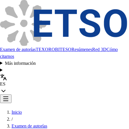
Examen de autorías
TEXORO
BITESO
Resúmenes
Red 3D
Cómo
citarnos
Más información
ES
Inicio
/
Examen de autorías