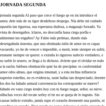
JORNADA SEGUNDA
jornada segunda Al paso que crece el fuego qe en mi introduce el amor, dete más de su rigor desdeñoso despego. Nla debe mi cuidado upasión tan rigurosa, sua esperanza dudosa, a magasajo forzado. Ya vista de desengaños. lclaros, no desconfía hana ciega porfía e alimentan tus engaños? Ay Fabio más pertinaz, dundo más desengañada inuestra, que una obstinada isión de amor no es capaz vacuerdo, yo he de vencer s imposible, o morir, iente siempre en sufrir, enstante siempre en querer. o extraña lo riguroso nafecto verdadero, e su sufrir lo seuero, se llega a lo dichoso. dvierte que el olvidar en todo a la razón; bárbara obstinación qute ha de precipitar. es conformidad amor edos almas, que origina miuntad, y a esta inclina influencia superior estrellas, no es evidencia, suste hallas tan despreciado; deentre los dos ha faltado antural convenencia lea corresponder se mueve? faltado en vano ciego iendes hoy con tu fuego nugar, señor, su nieve. silluchas veces del recate serley el rie no se queja de lo ingrato. Sin causar indicio extraño, jamás supo el corazón desmentir una pasión, ni acreditar un engaño. Bien puede no verse el fuego; si algún opuesto lo impide, pero el humo que despide viene a descubrirlo luego. Del semblante lo exterior, lo oculto muestra, y señala, que es humo que de si exhala del alma el fuego interior. Pues cuando desengañado me confirme aborrecido, tendrá de correspondido efectos lo despreciado. Nunca en mí su rebeldía será causa de mudanza, que aunque muera la esperanza, ha de vivir la porfía. Rebelde el modo ha de ser en mi amor, de conquistar, no mereciendo en amar, he de amar por merecer. Solo un bien ni pena hallo en dolor tan importuno; que no merece ninguno lo que desmerezco yo. Porque fuera más penoso; y menos sufrible estado; padecer yo desdichado, por ser otro venturoso. Y así, pues lo ciego, y firme adviertes ya de mi amor, en vano de su furor, Fabio intentas disuadirme. Que al fin cuando mis cuidados; se malogren desválidos, morirán mal admitidos; pero no mal empleados. Ya mejor es aplaudir tan obstinada pasión; uest Bien has dicho, que conoces mi locura, seguir su afecto procura, que solo eso admitirá. Un medio se me ha ofrecido, que el úitimo viene a ser. Qué medio, di, puede haber que ya no le haya emprendido? Qué afectos no he malogrado? que finezas, que papeles sus azucenas crueles al aire en trozos no han dado? Y en suerte en fin tan esquiva, que no ha intentado mi amor? A Federico, señor, pues tanto con ella priva, juzgará por acertado, que tu amor le descubrieses, y que a ruegos, e intereses le tu tieras granjeado de tu parte, que sospecho, si se esfuerza a persuadir su crueldad, que ha de rendir lo obstinado de su pecho. Qué imposible no intentara, si en tan crecido rigor, del más pequeño favor la dicha me asegurara? Pues, señor, él viene aquí. Qué delito, ingrata, es rendirte humilde, y cortés el alma que vive en ti? A dicha grande he tenido, Federico, el encontraros aquí, que he deseado hablaros mucho estos días. . Yo os pido que en serviros me empleéis, si a ello me halláis suficiente. A la vida nuevamente restituirme podéis. Yo adoro, no a una mujer, que en su condición severa es áspid, es tigre, es fiera, imposible de vencer que para matar suspende, pues con lo cruel ofende, y con lo hermoso enajena. Es escollo, que en el mar de mi corazón rendido, ímpetu de olas no ha habido que le puedan contrastar. Veneno es, que en lo exterior tiene vista lisonjera, que convida por de fuera, y mata con lo interior. Es a todos común gloria, y solo para mi pena, fiera, áspid, tigre, Sirena, veneno, escollo, y Vitoria. Que a la Duquesa adoráis? Y por quien estoy de suerte, que solo espero la muerte, si vos no la dilatáis. Pues buen remedio hallaréis en mí. . Y así, Federico, que convenzáis os suplico su desdén, y mejoréis el estado de mi amor; que si de ella me alcanzáis una esperanza, o me dais premisas de algún favor, del Ducado de Ferrara seréis señor, y si fuera dueño del Orbe, hoy hiciera que a vuestros pies se humillara. Mas que de ese ofrecimiento, de que las gracias os doy, me holgara de poder hoy lograr vuestro pensamiento. Pero si con persuaciones, con suspitos, con finezas, con caricias, con ternezas, con ruegos, y con pasiones no ha alcanzado vuestro amor ni aún un agrado piadoso, como he de ser poderoso para vencer su rigor con palabras tan unidas mi humildad, tan deso sismporlo mal sentidas, que elas mismas han de dar, uindo deban conseguir mlaley de persuadir, dotrina para negar? ̱. Muchas veces lo severo eun desdén fiero, y constante, nlocontience un amante, ylo persuade un tercero. Que una mujer con mayor nogodirá que quiere ique inclinada estuviere, que al que no tuviere amor. Jasí, yo sé que podréis miligar tanta inclemencia, son toda diligencia, fedérico, lo emprendéis. uesa os puedo prometer le mi parte, y el deseo leque al yugo de Himeneo soncordes os llegue a ver, cundo no podáis lograr sn fino amor (que ha de ser mas cierto, y lo que yo poaré.) Quién llegó mel mundo a merecer Juldicha de vuestra mano? oi vida, y suerte me dais, puesto que me aseguráis infavor tan soberano. la diligencia os prometo, que asegurar no podré dvencimiento. . Yo se qetendrá dichoso efecto duidado que en vos empleo; jovoy con gran confianza. De el cielo a vuestra esperanza asuceso que deseo. Que mucho altiva deidad, que a tu poder soberano odo corazón humano sujete la libertad? Que mucho, Victoria bella, side tu claro esplendor, Sol, Planeta mayor es ya mer Qué mucho, o Aurora hermosa! sin tus purpúreos albores, la familia de las flores debe pompa más costosa? Que mucho o divino rayo de celeste monarquía! si luz dispensas al día? si adorno prestas al Mayo? Y que mucho, o celestial parto de naturaleza! si de la humana belleza afrenta eres general? Yo misma he desconocido lo que soy, por lo que fui, ayer al amor vencí, y hoy el amor me ha vencido: pero si me he resistido mármol, aunque a su inclemencia fue debil mi resistencia, ya es el delito menor, que no es error, el error en que le cae por violencia. Contra superior poder es en vano competir, que el procurar resistir, disculpa del no vencer: el que se llega a oponer esforzado, y atrevido, siendo inferior, ya ha cumplido con el valor altamente, y le aclamarán valiente, aunque le aqviertan vencido. Mas que sofilticamente, por no ofender mi grandeza, disculpo de mi flaqueza el desacierto indecente! que haya sido suficiente hombre de tan vil estado a deslucir lo sagrado de mi honor! suerte cruel! que por acordarme de él, de quien soy me haya olvidado. Pero hasta ahora no ha sido tan descortés mi pasió que de la imaginación a salir se haya atrevido: no al labio la he permitido, mas no porque se ignoró un delito se excusó, que para mí viene a ser, como el llegarla a saber todos, el saberla yo. Mucho me importaba hablar a Federico, y no puedo hallarle; pero qué miro? la Duquesa es, yo me vuelvo. Quién es? esperad. . Señora, Fileno soy, el casero de esa Quinta, en que soléis divertir el gusto, vengo a buscar a Federico como amigo, y como a deudo. El error me perdonad de haber llegado indiscreto hasta aquí, que con volverme le enmendaré por lo menos. No os vais Fileno, aguardad, que antes quiero agradeceros lo que pensáis que a culparos me dispongo, porque tengo un caso que averiguar con vos, advertid primero que soy yo con quien habláis; y si con labio siniestro me ocultáis una verdad, de que informarme pretendo, os puede costar la vida, aquesto ahora os prevengo, porque en mí se justifiquen después rigores severos, si acaso os hallo engañoso; aveisme entendido? . Cielos, que será lo que procura averiguar? bien advierto que me intimáis cuidadosa, con inviolable precepto, que a lo que habéis de inquirir os responda verdadero: yo protesto, gran señora, de observar el orden vuestro. Decidme pues, ese mozo, ese que en tosco, y grosero sayal me libró bizarro de aquel alevoso intento, Federico es el que digo, es hijo de esos soberbios montes, o más calidad debe su sangre a los cielos? Qué responderé? . No habláis? Señora. A deciros vuelvo, que si negáis la verdad, ponéis la vida a gran riesgo. Delito fuera negaros cosa que con tanto afecto procuráis saber, y así no os la reserve mi pecho: no es villano Federico. No es villanos según eso, yo confirme mis indicios; ahora a vivir empiezo; sabéis quién es? . Eso ignoro, lo que se deciros quiero. Un mes ha que en traje noble llegó a este monte, yo pienso, no con certeza lo sé, que de algún fracaso huyendo. Donde en un tosco disfraz comuta las galas luego, y solo a mi quiso hacerme archivo de este secreto. En mi albergue le hospedé, aunque pobre, con afecto de amigo, y en él ha estado oculto todo este tiempo. Una sortija me dio, que es también buen argumento de su calidad, que vale quinientos escudos. . Cielos, con más defenfado ya sujetar mi altivez puedo, pues se ha mejorado tanto de mi elección el objecto: que nunca quién era os dijo? cuanto las palabras templo, por no darso nca del pude saberlo, pero si se ha de juzgar loimerior por lo que vemos esteriormente, él lo ha dicho sudecirlo. . Vos, Fileno, habéis inferido bien, andad, que yo os agradezco este por un gran servicio, y pagárosle prometo. il. Milaños, señora, os guarde, parabién de Mantua, el cielo, Renazca ya mi esperanza con más animoso esfuerzo, notímida se marchite entre bastardos recelos. Cluela. . Señora mía. Qué cuidados, que desvelos tedesasosiegan tanto, que siempre vienes riñendo asolas contigo misma, el semblante descontento, somando con inquietud, entte impacientes despegos, tuncada acento un suspiro, y concada acción un ceño? que nueva pasión te obliga atan extraños extremos? Si de la ley rigurosa deamor, el dominio ciego pofanar hubiera osado, señora, tu altivo pecho, aueviérame a decirte lcausa de mi desvelo. Mas viendo en tu reclusión la voluntad al Imperio de la razón tan rendida, eigusto tan extranjero tu esos floridos anos, que se desconoce en ellos, yen esa edad ya logrados nnclanos advertimientos, diorzoso que temisa e