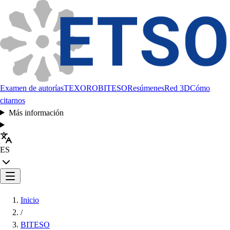
Examen de autorías
TEXORO
BITESO
Resúmenes
Red 3D
Cómo
citarnos
Más información
ES
Inicio
/
BITESO