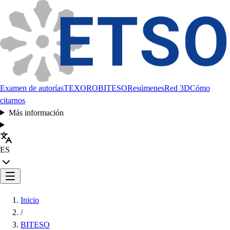
Examen de autorías
TEXORO
BITESO
Resúmenes
Red 3D
Cómo
citarnos
Más información
ES
Inicio
/
BITESO