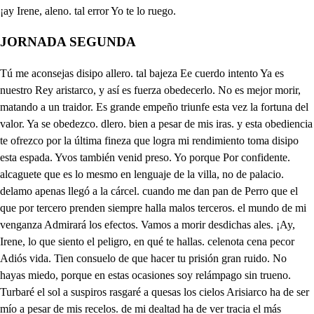
JORNADA SEGUNDA
Tú me aconsejas disipo allero. tal bajeza Ee cuerdo intento Ya es nuestro Rey aristarco, y así es fuerza obedecerlo. No es mejor morir, matando a un traidor. Es grande empeño triunfe esta vez la fortuna del valor. Ya se obedezco. dlero. bien a pesar de mis iras. y esta obediencia te ofrezco por la última fineza que logra mi rendimiento toma disipo esta espada. Yvos también venid preso. Yo porque Por confidente. alcaguete que es lo mesmo en lenguaje de la villa, no de palacio. delamo apenas llegó a la cárcel. cuando me dan pan de Perro que el que por tercero prenden siempre halla malos terceros. el mundo de mi venganza Admirará los efectos. Vamos a morir desdichas ales. ¡Ay, Irene, lo que siento el peligro, en qué te hallas. celenota cena pecor Adiós vida. Tien consuelo de que hacer tu prisión gran ruido. No hayas miedo, porque en estas ocasiones soy relámpago sin trueno. Turbaré el sol a suspiros rasgaré a quesas los cielos Arisiarco ha de ser mío a pesar de mis recelos. de mi dealtad ha de ver tracia el más heroico ejemplo con dar la muerte a Alejandro, aristo. del y de Irene o me vengo sabré morir con mi esposo Ayude mi industria el cielo Sabrá el mundo que es amor. Sabrá el aAmor, que son celos. dereno. risty dos. de lo deo Jornada segunda rem aa Tú me aconsejas, Rosaura que a Ariscarco haga favor. si con engañas su amor tu fortuna se restaura, redima ahora tu daño. un equívoco desdén. Dime y le puede estar bien. a mi decoro ese engaño. Si de tu severidad vive ofendido y celoso dloso. ejecuraro en tu esposo un despecho su crueldad y no es en tu pundonor acción menos presumida? por dar a Alejandro vida dissimular un rigor Alí. he de afectar yo finezas Dasta no decirle enfados que osoi tendrán sus cuidados tus rigores por tibieras ¿Cómo puede ser decente daemo en mí esta acción. Tú, señora debes cuitar ahora el mayor inconveniente podrá haber persona alguno que crea que yo aconsejo mi daño, cuando me quiso celosa de mi fortuna mesica pero mi temor me adviertes, qué es riesgo más conocido? ceena cene de lan el que Arisiarco ofendido le dé o Alejandro la muerte. pues con ella en un instante todo aquesto se trocara y aun en la Reina mudara la fortuna de semblante Yo hablar, menos rigurosa a Aristarco, no lo creo. Entretenga su deseo. una esperanza dudosa porque pueden sus recelos precipitarle de suerte que de Alejandro la muerte. No lo permitan los cielos, ¡Ay, Alejandro esta acción. a mi amor has de deber que en mi altivez vendrá a ser la mayor demonstración. enotrieno desa y Matiden Cómo mandaste he bajado los instrumentos, señora, a esse jardín. Cuando llora tantas penas mi cuidado Fuera loco desvarío doir cantar y te previene de los motivos que tiene Rosabra este intento mío. de Alejandro la prisión Orestes me ha dicho que es en estas torres que ves coronar el Torreón. de este jardín, y así intento celenme cene de lan que sepa que estoy aquí avisándole, ¡ay de mí! con la voz y el instrumento que Alejandro, en conociendo a Lesvía en la voz saldrá Luego a verla. plaso está. Pues do hablarle asoy petendo que no fuera de otro mado posible, pues desleales de aristarco los parciales guardan el palacio todo. ha sido traza Ingeniosa es hija de mi cuidado Qué de males ha causado mi resolución celosa. De las bellezas amor cansa desvía e ningunabla mayor. de las deidades fortuna o la mejor o ninguna. Alejandro amago en lo alode una loes Si no me engaña el deseo. a Lesvía, cantar escucho dor cierto que siente mucho la desdicha en que te veo. delae Que cuando estamos los dos llorando de almas en pena. cada cual con su cadena cante desvía, juro a Dios de una picara das voces. Ha sido poca atención alej. Di que esto es razón. y después mátame a coces No es prima, Alejandro aquel que en aquella torreves dlloso. Aún no lo creo. de mi fortuna cruel allejo. su Alteza. Querido dueño No ves que este es mucho empeño Ninguno teme quien ama Rosaura. que el puesto has de asegurarme no más que con avisarme si alguien viene. mandando que luego cante Quien le viere. Assí lo haré. y en su servicio seré centinela vigilante Matilde a esta parte asista y tú Lesvía a aquella puerta. Pues Matilde, amiga alería. No la perderé de vista. donese cada una a su lado y Rosaua se pasa cómo que hace matilo le desta Esposa mía. Deja mi bien de llorar allejo. dispensé con tu pesar aquesta vez mi alegría que me da celos el día viendo que su luz mejoras. pues cuando tus penas lloras marchitando tu arrebel se va deteniendo el sol por ver llorar dos auroras. Mas si alivio puede ser ¿de qué serán las estrellas. Aljandro, si ha llegado la más forzosa ocasión de que salga el corazón tu llantos que en un pesar es empezar a llorar acabar de padecer. baña el bello rosicler de tu rostro en luces bellas arda en tan puras centellas el nácar de sus colores mas si son de luz las flores en lágrimas desasado obediente mi cuidado estas lágrimas previene. e rosara Señora, Aicandro viene. Pues cuando mi amor se empeña cansa desvía y haz la seña. para que la entienda Irene. Irene representa habiéndola oído pi canta des cansa Lesvía da viene el sol a dar vida a las flores de este grado, que son si en sus luces viven salamandras de sus rayos. Pero, ¡ay de mi, Lesuya canta retírase Retiraos hay mayor susto. No es la seña de mal gusto. puede haber desdicha tanta que aun de hablar con Alejandro no tenga lugar mi amor. Al daño hicón En el jardín hay rumor ¿Quién es Rosaura? Vicandro ellose Que está en el jardín la reina deican a Aristarco avisar quiero por si sabes qué es aquí dónde está Alejandro preso. Alas mudas atalayas se avisaba en otros tiempos. pero aquí cantando avisan las atalayas al fuego. Este es el secreto a voces. Ya se fue Micandro. una dicha he de lograr a costa de tantos riesgos Dueño hermoso el peligro en que te veo me tiene asustada el alma. Cuando por vos le padezco no lástima si no envidia podéis tenerme esto es cierto. aro de Sisipo de tu lealtad y tu industria me prometo que tendrás dispuesto ya el tosigo y el veneno que le has de dar a Alejandro No lograrás ese intento. ¿Qué has hecho bien? para no alterar el pueblo dar con veneno la muerte a Alejandro, pues con eso asseguras que no intenten ao los nobles algún exceso y sus soldados que tienen de su prisión sentimento a tiempo sabrán su muerte. que ya no tenga remedio O cuantos engaños traza oy mi lealtad. de tu pecho. deristo. he de fiar solamente la ejecución. es acuerdo. se si. como tuyo Aristarco ato. entre aquellas murtas veo Rosaura que llegara hacia Matilde. Tú sabrás de quien te fías bien a costa de tus riesgos. Cansa, pues. dlos. empieza a tocar Matildes Señor, Matilde, tocando está el instrumento que me masen si no viene aristarco, dicho y hecho. cuidado con las estrellas atilde canta bello enigma que tu rostro han tropezado sus luces y vienen dando de ojos. ¿Qué os volváis a retirar importa. Ya te obedezco Puede haber mayor desdicha puede haber pesar más fiero. allejo. hoy en aqueste jardín delam ha de andar el diablo suelto La Reina cantar escuche cobrad esperanza aliento qué pesar que busca allevos no es todo del sentimiento. Quién viene prima! Aristarco Sólo de su nombre tiemblo ¡Ay de mí, que ahora empieza deren. la batalla de mis celos. Sin duda que siente poco dristo. el que este Alejandro preso Que esto sufra mi fortuna Alejo. Un etna es todo mi pecho. ¡A traidor, yo me retiro ellero. pero más abajo quiero bajar, por si de esa reja oír a Aristario puedo. Pues yo aquesta vez las fiestas sable ver desde el terrado quiero Aconsejadme desdichas si a desaires, si a desprecios le ocasionó en su poder a mi esposo tiene preso. y ha de vengar en su vida sus rencores y sus celos. Señora empiece el engaño Y si mi decoro ofendo No adviertes lo que te importa? aloso Y qué dirá mi respeto. ren Mira, señora el peligro de Alejandro, que es primero ceda el decoro al destino. celenma cena de las y la presunción al riesgo. habrá padecido alguno tal linase de tormento. que para abrasar del alma dlode encienda yo propia el fuego En esta ocasión conozco lo que a tus finezas debo Pues aún no sabes, señora, cuanto debes a mi ajecto Yo llego, qué me acobardo. en otra reja que estará en la misma ore más a dariodo Alejandre entre unos ramos Desde aquesta parte puedo alero. sin ser de ninguno visto oír todos sus intentos Prima no embarace do tan justo divertimiento canten, pues que cuando sale oy vuestro sel hacer cielo, este jardín, será bien que consuaves acentos les den aviso a lus flores que amanecéis, porque a veros salgan estrenando luces y trellando lucimientos Dime, ¿qué he de responder, Rosaura que yo no acierto el estilo de aristarco más que a enojo a rendimiento suena. Ánímate, señora, que tibiamente la aliento. Nunca vos podéis, señor, embarazar, antes quiero celnma cena de las que oigáis cantar, por si puede la música entreteneros. Cielos, ¿qué templanza es esta? alej. no está su rigor tan fiero. canta de suya, pues lo manda mi primo. de Irene el semblante extraño driode ánimo altivos deseos. por si olvida de su amor creno la tema, así le divierto. Canta Lesvía. sólo el silencio testigo puede ser de mi tormento y aun no cabe lo que siento en todo lo que no digo. sólo el silencio testigo ariodo puede ser de mi tormento y aún no cabe lo que siento en todo lo que no digo. con mi amor habla sin duda esta letra. hacer empeño de lo que derero se escucha acaso es vanidad de discretos. En mi amor, siendo deidad no hay acasos, y así quiero risto. que me escuches ¿en qué funda esta verdad mi respeto. puede haber mayor congoja ¿Qué es esto qué escucho cieloo! Qué he de escucharle por fuerza. A qué madrugáis recelos. assí, porque conozcáis como esta verdad entiendo discurriendo en el motivo que me han dado aquestos vergos. Váyalos cansando de svía Por Dios que está en grande aprieto que aunque canten bien el Rey tendrá que glosar sobre ello. Lesa y aristarco representa acabando el último verso de la decima cantando Mmi amor no puede explicarse sin peligro de ofenderse que alcanza por conocerse las razones de dud