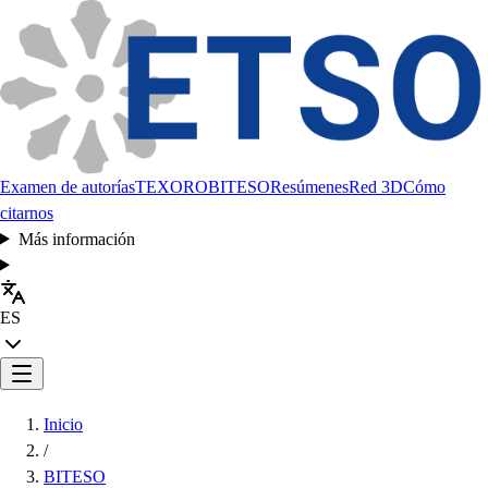
Examen de autorías
TEXORO
BITESO
Resúmenes
Red 3D
Cómo
citarnos
Más información
ES
Inicio
/
BITESO