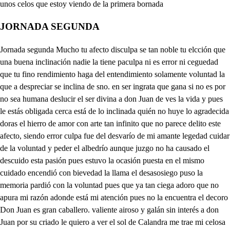
JORNADA SEGUNDA
Jornada segunda Mucho tu afecto disculpa se tan noble tu elcción que una buena inclinación nadie la tiene paculpa ni es error ni ceguedad que tu fino rendimiento haga del entendimiento solamente voluntad la que a despreciar se inclina de sno. en ser ingrata que gana si no es por no sea humana deslucir el ser divina a don Juan de ves la vida y pues le estás obligada cerca está de lo inclinada quién no huye lo agradecida doras el hierro de amor con arte tan infinito que no parece delito este afecto, siendo error culpa fue del desvarío de mi amante legedad cuidar de la voluntad y peder el albedrío aunque juzgo no ha causado el descuido esta pasión pues estuvo la ocasión puesta en el mismo cuidado encendió con bievedad la llama el desasosiego puso la memoria pardió con la voluntad pues que ya tan ciega adoro que no apura mi razón adonde está mi atención pues no la encuentra el decoro Don Juan es gran caballero. valiente airoso y galán sin interés a don Juan por su criado le quiero a ver el sol de Calandra me trae mi celosa envida porque su afecto divierta en mi fingidas caucias tú has dado en una flaqueza que es verguenza por mi vida pues hacer común de dos gencios tu pasión misma digo que a dinJuan el alma está elena tan rendida que ha dado mi libertad en no parecer ya mía labrándose el cautiverio en el gozo de la dicha remora tu voz ael alma a trae con tanta caricia que al sentido del oír está envidiando la vista pues escuchó de tus labios el favor que más estima y como da cuerpo el aire a la voz que lo pública salgo a embarazar a el viento el que se lleve mi dicha en forma y materia a las voces lesda nuestra fantasía pues siendo sombras alumbran y siendo luces ahijan con que si el viento llevarlas por suyas veliz codicia si aprovechan el efecto Poco lleva en la armonía y puedo creer que constante pagáis mi pación rendida si don Juan, que aunque negarlo quiera mi atención remisa en vano ocultarse puede el fuego con las cenizas de crecato, si las llamas el mismo incendio publican el alma que te consagro selr. sea le compensa digna y siendo lo que más vale palo menos se te linda todo a mi afecto lo debes págate de mis carcias Ya es ya mi libertad quien logió tan féliz dicha? auer serás mío No lo dudes te mudarás No lo digas ingrato a mi amor es mi pasión bien nacida sure Mucho el fuego se acreienta y si mi honor no le entibia donde paraya mi amor cuando corre tan apuja Mucho me empeña su afecto dsueso. y si mi pasión se quiere llegar al rieso de la razón se desvía despliega el clavel partido áblame Elena divina y la lengua calabaca no hagas apuro pepisa Adónde tienes el habla que las voces no exercitas en el pico de la lengua está por una pafía no le pedí un abanico ese estirarme varillas uno de prospeio tengo esa estramo ya o mentira lelen. pues andas en apaciencias Ya están pintando las ninfa las que se precian deseelo elen para fingirlo se pintan celos tú don Juan, de quién cuando mi afecto te estima Carlos, Casandra es quien puedo se causa de mi deidha si mi pasión le aborrece Venceráte la porfía dluro tengo amor y nací noble tu padre hacá que le elijas Sábréme matar Ya hará seer. la razón que te corrijas No hay lazón donde hay amor Mucho importa disuadirla de derro del afecto de d Carlos Mucho estimo el verte fina Qué en fin te parezco hermosa, para rendir con la vista tienes dos mil nudics vebas buena ligonza afre mía cura no hay a lo que hiere tu belleza por vuida si quieren de ellosañar Manifiéstenme la crila suna médico mimave si me pagas las vicla Yo no gasto cumplimientos como curarme querías haciéndote de la vena de larea algunas sangría sacándote ciertas oncas, de sangre de tu avaricia pues para qué de tuprimo conozcas la alevocia robo don Carlos aleve a una dama bien nacida en madrido as¿Qué es lo que dices Ay burlaronla sus mentiras el gran mal señora, don Carlos, ¿Qué dices estoy perdida Ya el verme esferioso, cielos, adon Juan a quí te retirar aunque lo estoy defeando, la cautela es bien que fina mi valor nunca se econde Mira que mi honor peligra Si esta loca esta mujer, a escondernos ven aprica que a estorbar venga don Carlos, esta gloria apitecidos pero cuando no es del bien consecuencia la desdicha tras ti metra y la pación Yale don Carlos a ver amante a mi prima Mas aquí está dueño herma en cuyas luces divinas Salamandra se alimenta quien en tu llama se anima estisindo esquiva cuanto tirana y tirana cuanto esquivas que en fabricarte imposible diste al amor más codicia si el adorarte te ofende. Cúlpate el hacer tan linda Ve que s riesgo de lo hermoso ser de la razón querida que mal mi suena su afect qué celosa está mi envidia lumbre dan los celos pues mi ama está echando li esos afectos don Carlos, que la voluntad osdita gastaldos en otra parte adonde tengan más dicha que está el mérito de más cuando ael premio no se aspí Eso fuera malograrlos que amor solo a ti se inclina con la dama que en Madrid burlo vuestra alevocia cumpla vuestra obligación, don Carlos, sin deslucirla y no busque nuevo empeño el que una deuda le obliga quién le puede haber cortado Esto a Casandra mi prima, cuando yo por olvidado Cací yo no lo sabía Ese fue un divertimiento del deseo culpa indigna adonde la voluntad se hizo cautela fingida. con fesar el rendimiento fuera aquí descortecisa Hunca la quiso mi afreto que la rindió la porfía juego que en senglio l amor siempre deja las senizas pues sino la voluntad la memoria se abilita ocuidola mi deseo, que el deseo luego olvida no desprecias su belleza era una sombra fingida y tu sol en que me abrazo que estén ociosas mis hiras viendo mi desprecio aleve Muere, pues el pecho incitas el desaire lloro Allade Mira que te precipitas mi señor sale que siempre mi enojo impida Carlos casandra a los dos don Felix os vengo a pedir albricias pues ya la dispencación ha llegado apetecidas con qué casaros podéis llegó el plazo a mi desdicha llegó e bien que deceaca Yo haré que no se consiga dando muerte a mi enemigo aquí mi muerte es presisa pues de la sangre esta ya la dificultad vencida antes que el acaso hoy pueda esta dicha impedirla el que sean luego quiero vestralos bodas castan aprisas Si porque s n la detención odi es dar po a la malicia que mostró de las aciones anda mordiendo su envielia Ya intermición no dilates al punto lo determina Aquesta noche ha de ser careternas edades vivas. asmira, señor, ¿Qué me dices cas el aliento no respira el decoro la enmadece ya mi venganza esprecisa el viejo con esta bodo Aí intenta darse un buen día don Carlos a disponerlo, Amor a lograrlo aspira Yo a facilitarlo voy Casandra está prevenida Yo muero de imaginarlo el rigor casandra oguida que siajena te hacia hermosa, propia no te ha de entendida No me culpes los efectos si la causa no me quitas quale el que te aborezco mi rendimiento te obliga antes mi enoso provoca cuando ofende quien se humille cuando la porfía es necia esa culpa estuya misma pues la voluntad me dijas y de la razón me privas No venís Carlos, carsenor Ya te obedezco a enemiga Sale Auroraa sín mi el pesar me ha dejado Ya es tiempo de que prociga mi intención yasa cobrar voy una fama perdida Antes Casandra que logre mi enemigo aquesta dha de que goce tu belleza ni tus caricias consiga pues que te pierde mi amor y mi esperanza marchita ye ha de convertir el fuego de mis selos enceniza euanla o me de tengas. Allla cuando he de perderte demera de que setua del e de e des dntcello Alls mi voluntad te lo afirma tienes dueño que te adlora soy tuya y esto prendida yel preceto de a padres mi libertad siempre es mía Forcárate a que lo hagas lco sabré matarme a mí misma Yo sé solo que te pierdo Ya se mi enoso do sri que cuando el valor me llama se detenga mi osadía No te has de ir oj aguarda Suelta casandra divina No me detienes a mí tengo a cosas detenida Si voy a matar que cosa el hambre canina No te detiene mi afleto No ves que mi amor peligra Señora, don Carlos viene a esconderte vuelve aprisa, asSi mi honor de loruega? a que Sara con me obligas que llega más don Juan es de llevas major desdicha si a visitar a don Félix la Urbanidad mencamina sa ledos su su a ver el sol de casandras mas la voluntad mejía pero allola la esperanza del deseo conducida que atrevimiento es el que ¿lod onJuan de Fecra asann qpieta es ten cnensenas no sé que el alma me habid tus ojos divino dueño dan a mia ecto osadía? que como el riesgo no ve ciega la vista peligra yres delito adorarle pues tu desdén lo castiga Yo te perdono el rigor con que mi culpa permitas no seas ingrata a mis que y si acaso te lastiman como hechas mano al despe echa mano a la caricia a vista de mi decoro vuestras voces no precigan piele las el respeto si la pación las avivas si es culpa el ser yo tu amo culpa es sertutan esquiva, ríñesme mi atrevimiento y olvidas tu tiranía Yo no espocible quereros múcvete compadecida que si la materia diste lalivio es bien permitas el salir del cuarto de Sáleos Carlos don Félix, vique subía un hombre por la escalera Mas ¿qué es lo que el alma? Don Juan aquí con casandra Ya parece de macía aquesta desatencion y esta ha visto corida deja que vese tu mano parto de sr nieve fría porque se apague este ardo primero que lo consigas la has de mirar a tus ojo en rojo coral tenida a l spimiento es bastardo ycastigse se mto el valor saisgretenta traidor afice castiga saca la esca atrevimientos villanos de tu infame alevocía estórbome la ocación curlos, ¡Cielos ¿hay mayor desdichas. mi espada con la venganza satisfacerte imagina sin estar en las pendencias gusto es ver como se tiran en gran empeño me ha puesto mi atención y mi se misma pues no ayudar a mi amante es rigor, y si se anima a docorerle el valor queda la opinión mal vista de Casandra, que harecielos estarte aurora quedita quien con escanda lo tal dentro don Felix mi fama desautorica Este cielos es mi padre don Félix turbo mis iras, por no ahorzarse aquí de pena Escure el lazo elenilla una cosera de unganío trae el viejo a toda prisa que se resista a mi enojo que a mís se los servista ¿Qué es esto sob