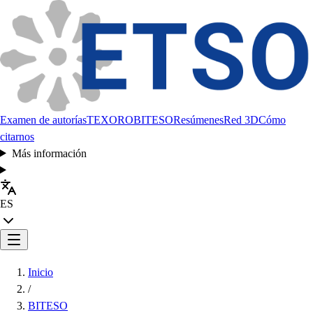
Examen de autorías
TEXORO
BITESO
Resúmenes
Red 3D
Cómo
citarnos
Más información
ES
Inicio
/
BITESO