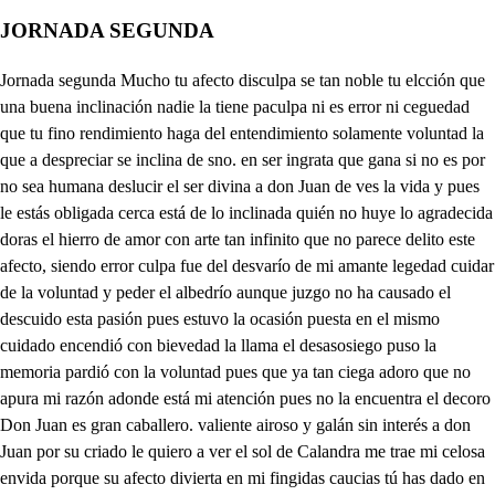
JORNADA SEGUNDA
Jornada segunda Mucho tu afecto disculpa se tan noble tu elcción que una buena inclinación nadie la tiene paculpa ni es error ni ceguedad que tu fino rendimiento haga del entendimiento solamente voluntad la que a despreciar se inclina de sno. en ser ingrata que gana si no es por no sea humana deslucir el ser divina a don Juan de ves la vida y pues le estás obligada cerca está de lo inclinada quién no huye lo agradecida doras el hierro de amor con arte tan infinito que no parece delito este afecto, siendo error culpa fue del desvarío de mi amante legedad cuidar de la voluntad y peder el albedrío aunque juzgo no ha causado el descuido esta pasión pues estuvo la ocasión puesta en el mismo cuidado encendió con bievedad la llama el desasosiego puso la memoria pardió con la voluntad pues que ya tan ciega adoro que no apura mi razón adonde está mi atención pues no la encuentra el decoro Don Juan es gran caballero. valiente airoso y galán sin interés a don Juan por su criado le quiero a ver el sol de Calandra me trae mi celosa envida porque su afecto divierta en mi fingidas caucias tú has dado en una flaqueza que es verguenza por mi vida pues hacer común de dos gencios tu pasión misma digo que a dinJuan el alma está elena tan rendida que ha dado mi libertad en no parecer ya mía labrándose el cautiverio en el gozo de la dicha remora tu voz ael alma a trae con tanta caricia que al sentido del oír está envidiando la vista pues escuchó de tus labios el favor que más estima y como da cuerpo el aire a la voz que lo pública salgo a embarazar a el viento el que se lleve mi dicha en forma y materia a las voces lesda nuestra fantasía pues siendo sombras alumbran y siendo luces ahijan con que si el viento llevarlas por suyas veliz codicia si aprovechan el efecto Poco lleva en la armonía y puedo creer que constante pagáis mi pación rendida si don Juan, que aunque negarlo quiera mi atención remisa en vano ocultarse puede el fuego con las cenizas de crecato, si las llamas el mismo incendio publican el alma que te consagro selr. sea le compensa digna y siendo lo que más vale palo menos se te linda todo a mi afecto lo debes págate de mis carcias Ya es ya mi libertad quien logió tan féliz dicha? auer serás mío No lo dudes te mudarás No lo digas ingrato a mi amor es mi pasión bien nacida sure Mucho el fuego se acreienta y si mi honor no le entibia donde paraya mi amor cuando corre tan apuja Mucho me empeña su afecto dsueso. y si mi pasión se quiere llegar al rieso de la razón se desvía despliega el clavel partido áblame Elena divina y la lengua calabaca no hagas apuro pepisa Adónde tienes el habla que las voces no exercitas en el pico de la lengua está por una pafía no le pedí un abanico ese estirarme varillas uno de prospeio tengo esa estramo ya o mentira lelen. pues andas en apaciencias Ya están pintando las ninfa las que se precian deseelo elen para fingirlo se pintan celos tú don Juan, de quién cuando mi afecto te estima Carlos, Casandra es quien puedo se causa de mi deidha si mi pasión le aborrece Venceráte la porfía dluro tengo amor y nací noble tu padre hacá que le elijas Sábréme matar Ya hará seer. la razón que te corrijas No hay lazón donde hay amor Mucho importa disuadirla de derro del afecto de d Carlos Mucho estimo el verte fina Qué en fin te parezco hermosa, para rendir con la vista tienes dos mil nudics vebas buena ligonza afre mía cura no hay a lo que hiere tu belleza por vuida si quieren de ellosañar Manifiéstenme la crila suna médico mimave si me pagas las vicla Yo no gasto cumplimientos como curarme querías haciéndote de la vena de larea algunas sangría sacándote ciertas oncas, de sangre de tu avaricia pues para qué de tuprimo conozcas la alevocia robo don Carlos aleve a una dama bien nacida en madrido as¿Qué es lo que dices Ay burlaronla sus mentiras el gran mal señora, don Carlos, ¿Qué dices estoy perdida Ya el verme esferioso, cielos, adon Juan a quí te retirar aunque lo estoy defeando, la cautela es bien que fina mi valor nunca se econde Mira que mi honor peligra Si esta loca esta mujer, a escondernos ven aprica que a estorbar venga don Carlos, esta gloria apitecidos pero cuando no es del bien consecuencia la desdicha tras ti metra y la pación Yale don Carlos a ver amante a mi prima Mas aquí está dueño herma en cuyas luces divinas Salamandra se alimenta quien en tu llama se anima estisindo esquiva cuanto tirana y tirana cuanto esquivas que en fabricarte imposible diste al amor más codicia si el adorarte te ofende. Cúlpate el hacer tan linda Ve que s riesgo de lo hermoso ser de la razón querida que mal mi suena su afect qué celosa está mi envidia lumbre dan los celos pues mi ama está echando li esos afectos don Carlos, que la voluntad osdita gastaldos en otra parte adonde tengan más dicha que está el mérito de más cuando ael premio no se aspí Eso fuera malograrlos que amor solo a ti se inclina con la dama que en Madrid burlo vuestra alevocia cumpla vuestra obligación, don Carlos, sin deslucirla y no busque nuevo empeño el que una deuda le obliga quién le puede haber cortado Esto a Casandra mi prima, cuando yo por olvidado Cací yo no lo sabía Ese fue un divertimiento del deseo culpa indigna adonde la voluntad se hizo cautela fingida. con fesar el rendimiento fuera aquí descortecisa Hunca la quiso mi afreto que la rindió la porfía juego que en senglio l amor siempre deja las senizas pues sino la voluntad la memoria se abilita ocuidola mi deseo, que el deseo luego olvida no desprecias su belleza era una sombra fingida y tu sol en que me abrazo que estén ociosas mis hiras viendo mi desprecio aleve Muere, pues el pecho incitas el desaire lloro Allade Mira que te precipitas mi señor sale que siempre mi enojo impida Carlos casandra a los dos don Felix os vengo a pedir albricias pues ya la dispencación ha llegado apetecidas con qué casaros podéis llegó el plazo a mi desdicha llegó e bien que deceaca Yo haré que no se consiga dando muerte a mi enemigo aquí mi muerte es presisa pues de la sangre esta ya la dificultad vencida antes que el acaso hoy pueda esta dicha impedirla el que sean luego quiero vestralos bodas castan aprisas Si porque s n la detención odi es dar po a la malicia que mostró de las aciones anda mordiendo su envielia Ya intermición no dilates al punto lo determina Aquesta noche ha de ser careternas edades vivas. asmira, señor, ¿Qué me dices cas el aliento no respira el decoro la enmadece ya mi venganza esprecisa el viejo con esta bodo Aí intenta darse un buen día don Carlos a disponerlo, Amor a lograrlo aspira Yo a facilitarlo voy Casandra está prevenida Yo muero de imaginarlo el rigor casandra oguida que siajena te hacia hermosa, propia no te ha de entendida No me culpes los efectos si la causa no me quitas quale el que te aborezco mi rendimiento te obliga antes mi enoso provoca cuando ofende quien se humille cuando la porfía es necia esa culpa estuya misma pues la voluntad me dijas y de la razón me privas No venís Carlos, carsenor Ya te obedezco a enemiga Sale Auroraa sín mi el pesar me ha dejado Ya es tiempo de que prociga mi intención yasa cobrar voy una fama perdida Antes Casandra que logre mi enemigo aquesta dha de que goce tu belleza ni tus caricias consiga pues que te pierde mi amor y mi esperanza marchita ye ha de convertir el fuego de mis selos enceniza euanla o me de tengas. Allla cuando he de perderte demera de que setua del e de e des dntcello Alls mi voluntad te lo afirma tienes dueño que te adlora soy tuya y esto prendida yel preceto de a padres mi libertad siempre es mía Forcárate a que lo hagas lco sabré matarme a mí misma Yo sé solo que te pierdo Ya se mi enoso do sri que cuando el valor me llama se detenga mi osadía No te has de ir oj aguarda Suelta casandra divina No me detienes a mí tengo a cosas detenida Si voy a matar que cosa el hambre canina No te detiene mi afleto No ves que mi amor peligra Señora, don Carlos viene a esconderte vuelve aprisa, asSi mi honor de loruega? a que Sara con me obligas que llega más don Juan es de llevas major desdicha si a visitar a don Félix la Urbanidad mencamina sa ledos su su a ver el sol de casandras mas la voluntad mejía pero allola la esperanza del deseo conducida que atrevimiento es el que ¿lod onJuan de Fecra asann qpieta es ten cnensenas no sé que el alma me habid tus ojos divino dueño dan a mia ecto osadía? que como el riesgo no ve ciega la vista peligra yres delito adorarle pues tu desdén lo castiga Yo te perdono el rigor con que mi culpa permitas no seas ingrata a mis que y si acaso te lastiman como hechas mano al despe echa mano a la caricia a vista de mi decoro vuestras voces no precigan piele las el respeto si la pación las avivas si es culpa el ser yo tu amo culpa es sertutan esquiva, ríñesme mi atrevimiento y olvidas tu tiranía Yo no espocible quereros múcvete compadecida que si la materia diste lalivio es bien permitas el salir del cuarto de Sáleos Carlos don Félix, vique subía un hombre por la escalera Mas ¿qué es lo que el alma? Don Juan aquí con casandra Ya parece de macía aquesta desatencion y esta ha visto corida deja que vese tu mano parto de sr nieve fría porque se apague este ardo primero que lo consigas la has de mirar a tus ojo en rojo coral tenida a l spimiento es bastardo ycastigse se mto el valor saisgretenta traidor afice castiga saca la esca atrevimientos villanos de tu infame alevocía estórbome la ocación curlos, ¡Cielos ¿hay mayor desdichas. mi espada con la venganza satisfacerte imagina sin estar en las pendencias gusto es ver como se tiran en gran empeño me ha puesto mi atención y mi se misma pues no ayudar a mi amante es rigor, y si se anima a docorerle el valor queda la opinión mal vista de Casandra, que harecielos estarte aurora quedita quien con escanda lo tal dentro don Felix mi fama desautorica Este cielos es mi padre don Félix turbo mis iras, por no ahorzarse aquí de pena Escure el lazo elenilla una cosera de unganío trae el viejo a toda prisa que se resista a mi enojo que a mís se los servista ¿Qué es esto sob