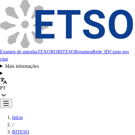
Examen de autorías
TEXORO
BITESO
Resumos
Rede 3D
Como nos
citar
Mais informações
PT
Início
/
BITESO