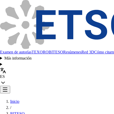
Examen de autorías
TEXORO
BITESO
Resúmenes
Red 3D
Cómo citarn
Más información
ES
Inicio
/
BITESO