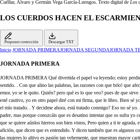
Cuéllar, Álvaro y Germán Vega García-Luengos. Texto digital de
Los 
LOS CUERDOS HACEN EL ESCARMIE
Proponer corrección
Descargar TXT
Inicio
JORNADA PRIMERA
JORNADA SEGUNDA
JORNADA T
JORNADA PRIMERA
JORNADA PRIMERA Qué divertida el papel va leyendo; estoy perdido! celos, para averiguaros, dejadme un rato el juicio. El entendimiento es de las almas el hechizo. Mientras más el papellee, está con menos sentido. . Con que alino las palabras, las razones con que brío! que afectos tan explicados, que arrojos tan comedidos! Cómo mi amor sufre esto? No hago bien si no le estimo. Antes que el papelse abrase en su emor, yo se le quito. Quién? pero qué es lo que veo? pues de que sirve Jacinto tener tal atrevimiento? De qué tenga mi albedrío su carta de libertad en este papel. . Lo admito; y si eso os parece poco, para que no esté cautivo, yo en otro papel diré con mi firma, que le libro. Bien sé yo que me aborreces. Pues si lo sabes Jacinto, en que se funda el querer tener en mí ese dominio? En que nuestro casamiento tienen tu padre, y el mío tratado. . Y decidme ahora, está tratado conmigo? Eso no sé yo. . Yo sí; y sé que si no confirmo lo que ellos tienen tratado, ha sido tiempo perdido: no digo esto porque en mí falte el respeto debido a mi padre, mas porque conozcáis que es desatino intentar que os sufra yo celos de tan mal principio. Si yo tuviera en tu pecho el lugar que tú en el mío, yo sé que me agradecieras Narcisa lo inadvertido, que de aquello que se quiere aúnlos hierros son bien vistos, Pero quien a ti te agrada, es solamente ese Elisio, ese estudiante galán, que según lo que él ha dicho viene a pasar sus estudios a este lugar, y no admiro que le tengas afición, que dicen que es entendido. Y dicen también que es algunos contemplativos del gran Duque de Moscovía (en cuya tierra vivimos, y cuyos vasallos somos) hijo, que reconocido está, mas no declarado; y en las mujeres lo altivo es pasión tan vehemente, que muestran mayor cariño donde encuentran vanidad, que donde hallan sacrificio. N Y así pues esto es tan cierto. Dejad ya los desvaríos, y volvedme ese papel. Ese es intento baldio. No lo será si yo puedo. Mas no podrás. Qué ruido es este, que de estas flores está profavando el sitio? Entre vosotros contienda? Mi padre aquí? ya no vivo. Cloriando aquí? yo estoi muerto Mas sea la industria mi abrigo: si señor, que aquel papel; con que turbación me ánimo, A estándole yo leyendo, grosero, y descomedido, Jacinto me le ha quitado. Hh hecho muy bien Jacinto (aquí me valga lo cuerdo. que en los años he aprendido, y témpleme la pasión de aquesta nieve lo frío, que en la barba, y el cabello traigo en blancos remolinos. Que Jacinto te quitase ese papel, se lo estimo; porque en sus letras conozca tu inocencia o tu delito. Porque mi intención no es darle (bien que me angustió al decirlo a un mancebo tan honrado, y de linaje tan limpio, mujer aunque mi hija sea, que manche su lustre antiguo: quién te dio aquese papel? Negarlo todo es preciso. . a mi nadie: yo estoy muerta. . Pues como a tus manos vinoa Que he de decirientre esos sauces le hallé. . Y has sabido, quién es el dueño? . Yo no. Sin vida estoy; y tú has visto Jacinto lo que contiene? No señor. . Muerto lo digo; pues ve leyendo, y saldremos los dos de este laberinto. O que infelices que tiene aqueste amor los principios! . Versos parece que son según los renglones miro; dice de aquesta manera. 4. . A quien no tuviere oídos. ̱ . Si no os hubiera mirado no penara; pero tampoco os mirara. Piuviera a Dios se muriera antes que la hubiera visto. En pocas palabras mucho 