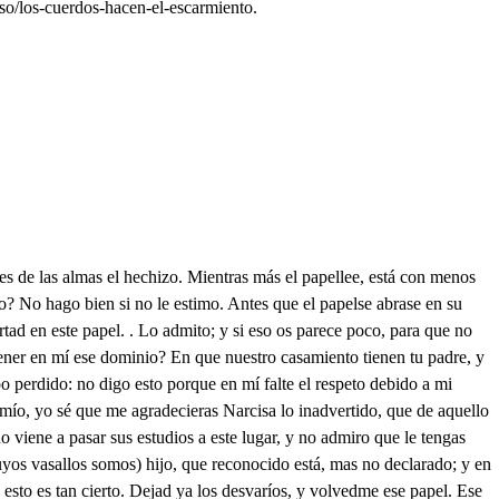
so/los-cuerdos-hacen-el-escarmiento.
s. Eso sin duda será Ay que van llegando acá, A recibirlos salgamos. Señor Elisio. Prolija pena (decid) mal crues No se os pierda otro papel donde le encuentre mi hija. De mis celos el error perdona por mis desvelos. Nunca perdona los celos quien los oye sin amor. - ci Este sitio es excelente para poder descansar, y esta cerca del lugar. Dios os guarde, buena gente. Y V. Alteza en la cumbre. Real, por extranos modos, eso viva mil años, y todos. mlos viva sin pesadumbre. Y a la persona gallarda del Príncipe, Dios le de vida, y gracia, para que barbe presto, que ya tarda. Tomad por la rogativa. este diamante. . Emboquela: viuid más que vuestra avuela: bía ha de estar muerta, que viva es laluz, que gentil; de verla me maravillo; voto a tal que el diamantillo puede arder en unicándil. Por ver a Elisio venía os. fingiendo caza, y recreo . co y es lo primero que veo; hay hijo del alma mía. os. Decid zágala por mí, vos que holláis el Horizonte, hay mucha caza en el monte? Mucha, y buena, porque aquí tan ligero el corzo es, que causa iguales enojos, el seguirle con los ojos, que alcanzarle con los pies. Los conejos a escuadrones. tanto cubren esos prados, que si los miráis parados; pensaréis que son terrones. Las perdices nunca graves, con pico, y pies carmesíés, son imitando rubies; joyas en forma de aves. El rigre con los colores varios que el tiempo conserva, si los pies tiene en la hierba, parece mata de flores. Esjabalí siempre cruel, alumbra bravo, y gentil, con sus lunas de marfin, las tinieblas de su piel. Y todos viven ufanos en este campo florido, porque tienen ya creído, que han de morir a esas manos. Discreta sois, y muy diestra en descrivir con primor: Quién sois? . Narcisa es, señor, mi hija y esclava vuestra. Bien podéis estar glorioso con hija tan elegante: y quién es el estudiante? . Un amo muy enfadoso. Lo que yo sé preguntarle, . y él ignora, en mi entender, no es nablar para saber, sino ocasión para hablarle. En la duda preguntada, no se más de que soy hombre, y que es Elisió mi nombre. de mis padres no sé nada. Yo de su estilo coligo, que es noble, y no mal lo infiero. El arte es de Caballero (claro está; pues es mi hijo) . Decid quién os ha criado, que en punto esmantiene tal? Un hombre muy principal, muy piadoso, y muy honrado. En su educación crecí, embió me luego a estudiar, he acabado de curlar, y vengo a pasar aquí; donde agotando su hacienda, me socorre a tiempo, y bien. Muy bien supe yo de quien fiava tan dulce prenda. Y qué habéis estudiado? Leyes. . Estudio famoso, a su dueño provechoso, y al bien público ajustado. Puede servira cien Reyes, porque es estudioso, y grave: lo que es leyes, bien las sabe, que a mí me dice mil leyes. Si Corregimientos goza, tendrá muy buen proceder; pero no mandará hacer en un siglo una coroza. Con feméniles cohechos le tentará Satanás, y al fin con él podrán más las tuertas, que los Derechos. De aquesto que de oír acabo, que obra como mozo arguyo. . Decid, sois vos criado suyo? No lo ve en lo que le alabo? Dirá dos mil necedades, si quien se las oiga ve que es loco, . Uniño. Porque? Porque digo las verdades. A ser Elisio Juez, os encamina el trabajo de ese siempre honroso estudio, a que hoy estáis aplicado, y lo