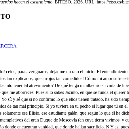
cuerdos hacen el escarmiento
. BITESO, 2026. URL: https://etso.es/bite
NTO
ERCERA
aqueste galán ha dicho; que bien fingen los discretos! Adelante. . Ya prosigo: Del miraros los enojos. mi vida tienen perdida, mas perdiera más mi vida sino os miraran mis ojos. . Vino en gustosas cadenas, y habiendo yo a este lugar venido solo a pasar, p todo lo que paso es penas; Y aunque viven de ansia llenas, el estuviera en peor estado, si no os hubiera mirado. Por las señas que de sí da aqueste galán tan fino, no puede ser si no ese estudiante que ha venido aquí a pasar sus estudios. Viven los cielos Dininos, hija infiel. . Estoy sin mí, que os reportéis os mplico, mirad que no tengo culpa. ̱. No es tan feliz mi destino. . Por ventura, ese papel trae para mí el sobre escrito? Como estos papeles son ladrones con artificio, nunca señalán la joya que van a hurtar atrevidos. Pues si a mí no me señala, no es temerario juicio el presumir que soy yo? Con quién hablan sus delirios? Por ventura soy yo sola en el pueblo? No han nacido otras mujeres en él? pues porque, porque el indicio está contra mí no más? Porque en tus manos cogido fue el papel. El encontrarle en el suelo no es delito. Lloras? . Si ya cuesta perlas no es barato el dolor mío. Nunca en la mujer el llanto fue bueno para testigo. Allí miro, Rebitón; a Narcisa, y también miro a Jacinto, y a su padre; estate quedo. . Jacinto, Narcisa, vamos de aquí: mas ay de mi allí está Elisio: Triste de mí, que allí viene . quien me aumenta: a el peligro. Ya es forzoso no volvernos, que pienso que nos han visto; y para llegar a ellos, ahora se me ha ofrecido una buena industria, vamos. San Roque vaya conmigo por si hubiere pan de perro, que sea el perro el escogido. Habéis acaso señores encontrado un papelillo, que ayer se me perdió aquí? Y no importa dos cominos haberle hallado, que era hecho de trapos. Qué he oído! Qué es esto, que escucho cielos! Si sueño? Si desvarío? El acaso es más dichoso que jamás ha sucedido! . Si señor, aquel papel en contre yo en este sitio, y es sin duda el que buscáis. Que me le entreguéis os pido: mi papel en estas manos? algún grande mal colijo: . Dadle el papel a su dueño. Aquí esta. . Y en él recibo de vos un grande agasajo. Mi amo lo que no ha perdido lo halla, y si yo perdiera entre Frailes Capuchinos un ojo, no le encontrara. Veis, señor, como yo digo la verdad, y que tu enojo. Qué perdones te suplico, que es muy delicada un alma. Confuso estoy, y corrido. . Aunque esto verdad parece, no sé que señas divilo . en aquestos dos semblantes, que vuelve el dolor más vivo. Mucho debo al cielo, pues de esta congoja he salido. Válgame Dios! si Narcisa dio mi papel a lacinto por fineza? yo estoy muerto. No creeréis el regocijo que llevo de haber hallado este papel, que le estimo, bien que es de poca importancio pues son versos, y son míos. Esos papeles, señor, guardados están perdidos, y más en este lugar, que no hay a quien escribirlos, que entienden más que de verso de su hilado, y su amasijo. San Judas. San Rosambuco. Qué ay? Qué tenéis? decidlo. qué el Gran Duque de Moscovir Con el Príncipe su hijo. De dos caballos famosos. De dos gallardos bórricos. Se apean en ese prado. Y están entre esos alisos. Con más de docientos perros? Unos grandes, y otros chico Unos gordos, y otros flacos. Unos blancos, y otros tintos Señal de venir cazando son esas, si bien admiro, que hayan llegado a este pueblo donde jamás los he visto. Querrán correr unos gamo