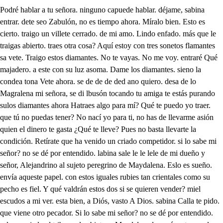
Podré hablar a tu señora. ninguno capuede hablar. déjame, sabina entrar. dete seo Zabulón, no es tiempo ahora. Míralo bien. Esto es cierto. traigo un villete cerrado. de mi amo. Lindo enfado. más que le traigas abierto. traes otra cosa? Aquí estoy con tres sonetos flamantes sa vete. Traigo estos diamantes. No te vayas. No me voy. entraré Qué majadero. a este con su luz asoma. Dame los diamantes. sieno la condea tona Vete ahora. se de de de ded ano quiero. desa de lo Magralena mi señora, se di lbusón tocando tu amiga te estás purando sulos diamantes ahora Hatraes algo para mí? Qué te puedo yo traer. que tú no puedas tener? No nací yo para ti, no has de llevarme asión quien el dinero te gasta ¿Qué te lleve? Pues no basta llevarte la condición. Retírate que ha venido un criado competidor. si lo sabe mi señor? no se dé por entendido. labina sale le le lele de mi dueño y señor, Alejandrino al sujeto peregrino de Maydalena. Eslo es sueño. envía aqueste papel. con estos iguales rubies tan crientales como su pecho es fiel. Y qué valdrán estos dos si se quieren vender? miel escudos a mi ver. esta bien, a Diós, vasto A Dios. sabina Calla te pido. que viene otro pecador. Si lo sabe mi señor? no se dé por entendido. sale un criado el tribuno de abiatar a Magdalena le envía este papel. es conquía? Lindo modo de esta far con él viene aquesta joya crea. de esmeraldas? Dios le guarde. al señor tribuno, es tarde asel criado ande la tramoya, Sabina, no me dirás cuantos papeles con quía te presentan cada día? Hy día de treinta y más. lanzadas en los amantes que tal dan por una hora. Quieres ver a mi señora? llena estará de diamantes, dime, aunque sea importuno quiere a alguno? lundos modos aunque la pretenden todos suena d Ella no quiere a ninguno. descúbrese un tocador y en él Magdalena y damas yo Cuando se toca le cantan con armonía cándola y músicos yque este lo más adornado que la bien venida del día. se pueda No es la delicia muy poca. l bostezar el aurora luces que le dio el amor tocándose en el sol de Maydalena si en a con de la tocándose estaba el sol. las rosas. congravedad te da el sol mill parabienes. los cazos. Aquí los tienes. el otro espejo, sus divinos ojos bellos con ser negros de color de dos luceros le sirven Antorchas del niño Dios. compuso esa letra Alcino? Sí señora. es gran poeta. en los hombres de esta seta le tienen por peregrino A tu divina beldad la compuso. pudo hacello, está bien, pues yo el cabello? Sí señora. Pues cantad Mas ¡ay, que si la hermosura, cómo dice salonión que es flor quea deshace toda la hermosura es flor. Nocantéis, la letra es buena si no acabara tan mal. abulon la celes tial Mústica de Filomena me fue llevando a la gloria. Qué mal tiene tu señor? Poco juicio, mucho amor. menos seso y gran memoria. dago. villetes en mortales cuantos son los recibidos? siete son los caidos como pecados mortales. Vamos ayendo, y rasgando los que no son menester. este es de aquel mercader, de Palestina. emag comprando para vos esos flamantes rayos de la plateria hice cargazón del día aprecio de estos diamantes. enventa puso el amor mi corazón afligido, y entiendo que está vendido si dais a cambio un favor. vuestros ojos por despojos del empleo es ofenderme traza tiene de venderme este mercader los ojos Este es de aquel capitán sabi de idumea. dice así Cuando a caldea rendí cuando asalte a Beftaman cuando mate los campojos que fueron seis mil idos no los de mí, voto a Dios tanto como vuestros ojos. Pues sois el ángel de guarda con vos pretendo marchar pero no quiero quedar Señora, en la retaguarda Marte planeta eminente mi pensamiento a padrina este capitán sabina me quiere valientementes. del hidalgo caballero, que por pobre te desea también se lea. Señora, de vos espero algún favor peregrino por mi nobleza notoria, pues tengo mi ejecutoria en muy lindo pergamino. Al solar por justa ley tan desesperado voy que de puro hidalgo estoy dado a la gracia del rey. señor de lugares fuera, si quisiera mas no quiero que como soy caballero me hago lugar donde quiera. desciendo por hidalguía de la casa real entera, pues bajó por la escalera de palacio cada día. de suerte os amo y os llamo, que os puede decir mi llanto, que de puro amaros tanto Ya no sé loque me amo. pobre soy y pobre he sido, pero os amo tan constante. Sabina, este pobre amante ama como un descosido. y sacar, consul de tiro mi señor, a verte viene. un asiento le previene, sabina y sacar, si en el retiro Señora, de aqueste cielo abreviado el sol asiste qué mucho que el universo busque al sol en vuestros ojos. si es lisonja, ireme luego. lisonja, siendo mi amor en tan abrasado incendio Salamandra de esos rayos, mariposa de este fuego. no es bueno que nunca tuve hipérboles ni conceptos paraponderar mi amor? porque no le tengo. es posible que una dama donde viven tan de asiento la hermosura y discreción la gala el entendimiento el donaire y los primores viva sin amor. quiero y no quiero a ninguno. Declaradme ese argumento. Decidme, el sol con sus rayos no enamora a tierra y cielo? no daluz a los dos orbes? Sí, pero sus rayos bellos cuando se quiere ausentar se queda alguno con ellos. no, porque lleva consigo la causa de los efectos. Vos decís que soy un sol alumbro. pero no quemo quiero a todos como noble, amo a todos como debo, pero cuando meretiro y de su vista me ausento como me llevo los rayos también el amor me llevo, con que quiero bien a todos y a nnguno, señor, quiero. conduyole. el gran tribuno de abiatar y Feliseo satraga de Siria a verte han venido. Que entren luego. A la academia de amor, donde lucen los ingenios siendo beldad del parnaso vuestro noble entendimiento por discipulos venimos. Ya mucha dicha tenemos serlo de tanta deidad. de vuestros nobles respetos siempre ha recibido honor mi casa, Tomad asientos para lograr esta dicha. es justo que festejemos dsa. este día, en qué cumplís anos felices y buenos como acostumbran, señora, las damas de nuestros tiempos. hoy es sabina, por Dios que está tu ama de Venus arriba, como una diosa Hace burla de estos necios todos se mueren por ella y ella por ninguno de ellos. lo que se usa no se excusa. en forma humana pretendo, pies cene do pues soy el primer cherube que bajo del fuimamento a alentar de esta mujer las delicias, los intentos rútimas torpes que el mundo me ofrece en sus galanteos. Dime sabina aquel hombre todo vestido de negro Quién es potentado debe de ser del infierno, porque yo no le conozco debe de ser extranjero solo docen que es tormento parece que está celoso él tiene cara de perro dado al diablo viene el hombre. ca empiecen los ingenios Eesa la academía del asunto Magdalende. cuatro versos hemos de glosar los dos y son decirlos espero. mado. gran dicha fuera el ama a un acosta del vivir Si como se usa moro se usará resucitar. Sabina si son por ti, los glosare de camino El asunlo es peregrino. Es famoso digo así. usa amor con señorío en la libertad ajena que yo llamo desvarío por redimir una pena condenar un albedrío. Yo no quieroponderar la fuerza de su poder. mas si él pudiera quitar la mudanza en la mujer gran dicha fuera el amar. prendarme con intención de quererme y a otro día mudarse de corazón digo que es alevosía pues muero de una traición que linaje de morir es éeste? Divinos, cielos! no basta ver y sentir sino que han de ser los celos aun acosta del vivir. Vuelva amor esta centella en fuego por defenderme, porque es infelice estrella que ella viva de ofenderme y yo me muera por ella, Pues preguntó con vivir el hombre de lo que ama sin el duelo de fingir usa mudarse una dama, si como se usa el morir. dicen que el pénix amo tanto sus muertas y centellas que de aquel calor vivio pero en las damas más bellas ninguno este pénig vio, la mujer más singular es pénico, aunque no muera mas no me quiero engañar que si como el Penio fuera se usara resucitar. Que me queda que decir siendo vos unico y solo en el párnaso de Apolo. con vos quien podrá decir. dicen y tienen razón los hombres en sus placeres que si con una traición no engañan a las mujeres, que no cumplen con quien son Quién ama sin variar dicen ellos en sus nombres que no es hombre singular Luego, si no fueran hombres gran dicha fuera el amar. de que me sirve el valor que soberbios se han tomado si el más constante amador ama por razón de estado, y no sabe que es amor ellos bien pueden fingir porque sino los merezco ni por mí se han de morir, digo que los aborrezco aun acosta del vivir Qué cordura se dilata por ser proceder confuso, y su libertad ingrata si tienen engaño infuso y mudanza gratis data, de nosotras es fingir por buenos s malos modos de los hombres es mentir, luego aluso andamos todos, Sí como se usa el morir. la sim comparación del Pénigo nunca se ama, y si acaso pénix son adonde tiene la llama su abrasado corazón? si se mueren por mudar des la con el incendio a nueva esfera, que pénix se ha de abrasar, Yo sé que si los hubiera le usara resucitar flores son y maravillas compuestas por el Aurora. podrá un poeta, señora, que no salió de mantillas gbsar en estilo chino que es lo mismo que gineo cuatro versos en hebreo con sus musas de camino. justas bujo. por mi vida que se la dejéis glosar. haces versos? sin hurtar digo así, musa no es ida. las mujeres dos ados nos echan por esos cerros y no me espanto, por Dios porque están dadas a perros. quién se puede enamorar si no es de Naval carnero hombres de sala pagar sino costará dinero gran dicha fuera el amar las mujeres una auna son soles con arrebol, pero a mí desde la cuna emponiéndoseme el sol, luego me sale la luna. si lloran todo es fingir dándose al mismo demonio sofie, le voy a pedir. me la dan con testimonio aun acosta del vevir. si reñir y por remedio os ausentáis, yo lo digo para que volváis que me dio nunca les falta un amigo que se meta de por medio? si pregunta sin mentir un hombre ni formar queja, usa una mujer pedir allí respondes una vieja Sí, como se usa morir. HAy unos pénix pasados que se abrasan cada día por millones y ducados estos fén