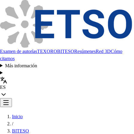
Examen de autorías
TEXORO
BITESO
Resúmenes
Red 3D
Cómo
citarnos
Más información
ES
Inicio
/
BITESO