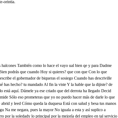
e-orintia.
lo con una pues para los demases el tiempo notable error, ninguna sabe de amor que no quiera a cinco o séis Vamos, hermana, direte. lo que el de mota procura No va a España por ventura No es eso ven y hablarete. Entranse y queda el Conde solo Conde el amor y el aemor y mil contrarios n la conde las hablan de oído el Duque y las rosi hacen en mi fiel pecho mortal guerra el amor al honor ya le destierra mas al honor son todos tributarios y como enemigos tan cosarios cada uno por si quiere la tierra hacen de aqueste modo efectos varios La duquesa me quiere, y si no hago lo que su noble fe y amor merece es por tener al duque, por hermano con aquesta lealtad le satisfago y en no admitir lo que su hermana ofrece por ser honrado habré de ser tirano Entra Rosibella sola Deseo de hablarte he tenido y aunque el duque me llevó Apenas él me dejo. cuando a buscarte he venido que como tengo en ti parte Toda me has entí tenido Ahora que estás perdido es razón que ande a buscarte Posible esconde que en mí tu hielo sea viva brasa. y que aquelo que me abrasa yelo ha de ser para mí. porque mi afición no precias Adorote y no me quieres? Qué es esto quién soy quién eres? que así mi valor desprecías Soy cuando mucho nada que por tu merdo soy algo el cuál es un pecho hidalgo y un alma de ti amparada Soy si a lo que soy atiendes lo que menos que puedo ser Soy no más de un parecer que soy algo no lo siendo Soy si saberlo deseas. todo aire todo viento Mas soy formado elemento sólo para que me veas soy quien en nada se trueca y junto a ti se deshace soy flor que sin tiempo nace y que contigo se seca y soy un pavor que sube En pecho donde hay honor? de la humidad de mi suelo a lo claro de tu cielo. Ah cruel y en helarse hace nube Vete por esotra puerta. son quien te tiene anublada que soy mucho siendo aquesto? Todo esto soy sin todo esto? ¿Qué es, señor? vengo a resumirme en nada Si esto soy y tú lo quieres? que en valor y calidad discreción talle y bondad a los nacidos prefieres Vamos, hermana, ¿qué importa ¿Por qué pretendes hacer que reciba un bien tan alto porque sea mayor el salto cuando viniese a caer Tú mismo anuncias tu muerte Porqué bien has de perder O quién te ha de hacer caer Si tú no quieres cuerte Y yo no podré quedarme Todo eso es falso argumiento Haré tu gusto. y a tu poca fe te acusa que es cierto donde hay excusa haver aborrecimiento Soy honrado, aunque tirano y leal aunque cruel Pues esto es por ser fiel, A mi señor, y tu hermano. Esta es la causa mayor de darte aqueste disgusto y no por cumplir tu gusto he de afrentar mi señor, En amor buscas razón En pecho donde hay honor? no puede tanto el amor que forzase a hacer traición Ah cruel El duque viene Vete por esotra puerta. as yentra el Duque y Leonardo Pues aquesta nueva es cierta que salga luego conviene ¿Qué es, señor? viene el demota en un caos estoy metida. en nombrando esa venida el corazón se alborota No sé qué pueda ser esto? Vamos, hermana, ¿qué importa que hasta una distancia corta Ea, baja a recibirle presto porque ha entrado que entraya Sí más me detengo aquí. a Leonardo a todos que salgan ya y que de camino gusto que vénganla acompañarme Y yo no podré quedarme No, señora. Haré tu gusto. a y entra el ma