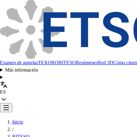
Examen de autorías
TEXORO
BITESO
Resúmenes
Red 3D
Cómo citarn
Más información
ES
Inicio
/
BITESO