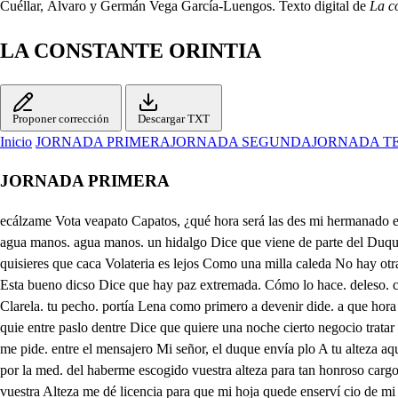
Cuéllar, Álvaro y Germán Vega García-Luengos. Texto digital de
La c
LA CONSTANTE ORINTIA
Proponer corrección
Descargar TXT
Inicio
JORNADA PRIMERA
JORNADA SEGUNDA
JORNADA T
JORNADA PRIMERA
ecálzame Vota veapato Capatos, ¿qué hora será las des mi hermanado está? qe ya mucho buen rato que como están los perros iza sanos qey los halcones También como lo hace el vayo ual bien qe y para Dadme agua manos. agua manos. un hidalgo Dice que viene de parte del Duque de miya a verte que di qué espere que ya salgo un poco cázar quería Bien podrás que cuando Hoy si quieres? que con que Con lo que quisieres que caca Volateria es lejos Como una milla caleda No hay otra caza. diegto extremada daca mla caza ajena Hola, dame la ropilla que escribe el gobernador de biqueras el sosiego Cuando has descriville Esta bueno dicso Dice que hay paz extremada. Cómo lo hace. deleso. contenta paga ala sienta Dadme la capa y la espada a cena de o señor Qué has hecho? tu mandado Al fin la viste Y la hable que la dijiste? de Clarela. tu pecho. portía Lena como primero a devenir dide. a que hora a las honce dlcono. adora ¡Hola una gorra osombrero. dieg. Todo recado está aquí. Dámele ya ese criado que del derrota ha llegado Decid quie entre paslo dentre Dice que quiere una noche cierto negocio tratar pues cuando quisiere hablar Ve tú solo y lleva un coche y si con eso se mide Sólo eso prometeras que yo no puedo hacer más de darle lo que me pide. entre el mensajero Mi señor, el duque envía plo A tu alteza aquesta carta a partido Antes que parta que respondieses querría Secretario abrid y leed Cómo queda la duquesa Está con salud y besa tus manos por la med. del haberme escogido vuestra alteza para tan honroso cargo comoen viarme por su embajadoral Rey de Epaña he colegido que ningu Na me negara, pues la mayor No iguala a esta y así suplico a vuestra Alteza me dé licencia para que mi hoja quede enserví cio de mi sr, la duquesa, porque no quede en su estado locino por ello. mún socorro por la soledady lo principal por la mejoría del empleo en tal servicio mien tras en España yo estuviere en el de vuestra Alteza, cuya perso nanuestro, señor, guarde y su estado aumente de la mota a veinte y cinco de este duque de la mota para esto era menester que me avisara primero Traed papel y tintero O tú puedes responder que sea como él lo quiera como luego al punto parta Dadme firmaré la carta en blanco, porque voy fuera firma Dala al mensajero Primero vaya a comer y mira si ha menester alguna cosa o dinero vase el Duque Esperad un poco afuera que yo os haré dar recado Aquí aguardo? Has empezado Si no has empezado espera, ¿Qué quieres? Has empezado No más de la te hecho Quiero descubrirte un pecho traidor, pero disculpado Si en amor no es no hay disculpa. que pueda dar un traidor No es amor. Si no es amor. ningún traidor hay sin culpa. Este negocio fio de tu ánimo porque si estimas fuerzas son tan viles qu nunca veré el fin de mi propósito misterioso provecho del oficio viles, Vees que son pocos y esos son inutiles y que el servicio agrandeses un piélago donde se anegan muchas vidas fértiles considerando estos estados míseros y destraer en mi patria de ser íntimo de mis deseos y vida melancólica porque en lo blanco escribiré un periodo en el cual duque pintaré magnánimo y que me libra de oro grande número en el gobernador que con su ejército a en querías defiende tan solicito con esta firma no creerá la fábula y pues tienes al duque tan benebolo Tú le harás impremir otros caracteres. que desalmensajero sin escándalo y engendrarás en mí un nuevo espíritu puñiendo en no