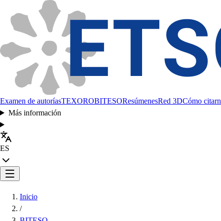
Examen de autorías
TEXORO
BITESO
Resúmenes
Red 3D
Cómo citarn
Más información
ES
Inicio
/
BITESO