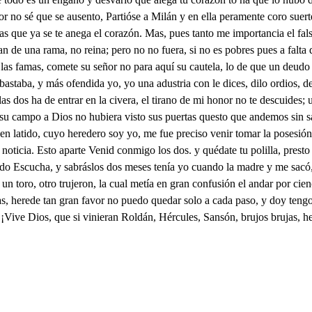
 no sé que se ausento, Partióse a Milán y en ella peramente coro suerte
s que ya se te anega el corazón. Mas, pues tanto me importancia el fal
an de una rama, no reina; pero no no fuera, si no es pobres pues a falta
las famas, comete su señor no para aquí su cautela, lo de que un deudo 
astaba, y más ofendida yo, yo una adustria con le dices, dilo ordios, d
as dos ha de entrar en la civera, el tirano de mi honor no te descuides;
rey su campo a Dios no hubiera visto sus puertas questo que andemos sin s
n latido, cuyo heredero soy yo, me fue preciso venir tomar la posesión
 noticia. Esto aparte Venid conmigo los dos. y quédate tu polilla, prest
 miedo Escucha, y sabráslos dos meses tenía yo cuando la madre y me sa
un toro, otro trujeron, la cual metía en gran confusión el andar por cien
, herede tan gran favor no puedo quedar solo a cada paso, y doy tengo 
Vive Dios, que si vinieran Roldán, Hércules, Sansón, brujos brujas, hech