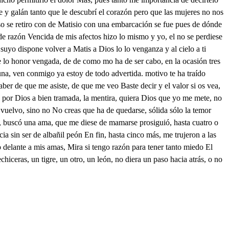
 y galán tanto que le descubrí el corazón pero que las mujeres no nos
so se retiro con de Matisio con una embarcación se fue pues de dónde
 de razón Vencida de mis afectos hizo lo mismo y yo, el no se perdiese
suyo dispone volver a Matis a Dios lo lo venganza y al cielo a ti
e lo honor vengada, de de como mo ha de ser cabo, en la ocasión tres
 una, ven conmigo ya estoy de todo advertida. motivo te ha traído
aber de que me asiste, de que me veo Baste decir y el valor si os vea,
 por Dios a bien tramada, la mentira, quiera Dios que yo me mete, no
o vuelvo, sino no No creas que ha de quedarse, sólida sólo la temor
có, buscó una ama, que me diese de mamarse prosiguió, hasta cuatro o
cia sin ser de albañil peón En fin, hasta cinco más, me trujeron a las
delante a mis amas, Mira si tengo razón para tener tanto miedo El
iceras, un tigre, un otro, un león, no diera un paso hacia atrás, o no