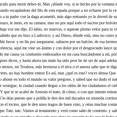
do para morir debes tú, Mas ¿dónde voy, si se hecho por la ventana en
guardo escapándose del filo de esta espada porque a no echarse por la ve
io a tu padre con la daga acometió, más algo entrando yo le divertí de s
razo, le meto, en su camara, mas no por aquí todo el suceso por bolvien
baja voz me dijo. El labio, no muevas, o aqueste plomo veloz para tu vid
sabido que no hizo a Ludovico; y así Dinos, dónde está, sino no cures m
le favor. y en fin por asegurarse, saltaron por un balcón. de esa hermo
celencia, aquí me vine un ánimo y con dolor por el desgraciado lance que
odo me causa ya confusión embozados en mi casa buscándome a mí, por D
 pues dicen, y hasta ahora tan malo ha sido peor he de ser de aquí adel
yo menos, mi Teodora, más hermosa a el alva o el aurora sabe que te dig
a vieto, no hay hombre entero Es así, mas ¿qué es esto? voces densa Qu
o abone en todo el mundo su valor pregone, y sabed que no dudo el natur
 se sosiegue, la ciudad cuando llegue a los oídos de los ciudadanos el 
, Y que te se acabó de Arnesto el trato, di cómo, o con que intento entrar
í lo dejo puesto que a polilla le den dos mil ducados en moneda corrien
n el tocino, que le den unos tragos de buen vino, y otras muchas costas, 
 que Tate, tate, Vamos al testamento y verá como salto de contento. y s
 todo es un engaño y desvarío que alega tu corazón to ha que lo hubo d