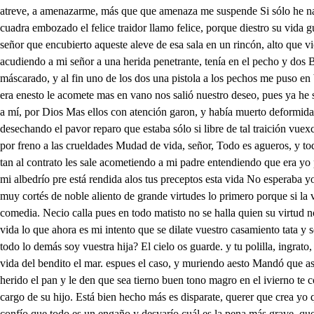
atreve, a amenazarme, más que que amenaza me suspende Si sólo he naci
cuadra embozado el felice traidor llamo felice, porque diestro su vida 
señor que encubierto aqueste aleve de esa sala en un rincón, alto que v
acudiendo a mi señor a una herida penetrante, tenía en el pecho y dos B
máscarado, y al fin uno de los dos una pistola a los pechos me puso en 
era enesto le acomete mas en vano nos salió nuestro deseo, pues ya he 
a mí, por Dios Mas ellos con atención garon, y había muerto deformidab
desechando el pavor reparo que estaba sólo si libre de tal traición vuex
por freno a las crueldades Mudad de vida, señor, Todo es agueros, y t
tan al contrato les sale acometiendo a mi padre entendiendo que era yo
mi albedrío pre está rendida alos tus preceptos esta vida No esperaba 
muy cortés de noble aliento de grande virtudes lo primero porque si l
comedia. Necio calla pues en todo matisto no se halla quien su virtud n
vida lo que ahora es mi intento que se dilate vuestro casamiento tata y
todo lo demás soy vuestra hija? El cielo os guarde. y tu polilla, ingrato
vida del bendito el mar. espues el caso, y muriendo aesto Mandó que as
herido el pan y le den que sea tierno buen tono magro en el ivierno te co
cargo de su hijo. Está bien hecho más es disparate, querer que crea yo
confío que todo es un engaño y desvarío cuál es la pena más grave, que