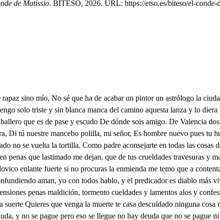
onde de Matissio
. BITESO, 2026. URL: https://etso.es/biteso/el-conde-d
e rapaz sino mío, No sé que ha de acabar un pintor un astrólogo la ciud
go solo triste y sin blanca manca del camino aquesta lanza y lo diera 
caballero que es de pase y escudo De dónde sois amigo. De Valencia do
a, Di tú nuestre mancebo polilla, mi señor, Es hombre nuevo pues tu h
dado no se vuelta la tortilla. Como padre aconsejarte en todas las cosa
 en penas que lastimado me dejan, que de tus crueldades travesuras y m
ico enlante fuerte si no procuras la enmienda me temo que a contenta 
 confundiendo aman, yo con todos hablo, y el predicador es diablo más 
rensiones penas maldición, tormento cueldades y lamentos alos y confes
a suerte Quieres que venga la muerte te casa descuidado ninguna cosa 
duda, y no se pague pero eso se llegue no hay deuda que no se pague ni 