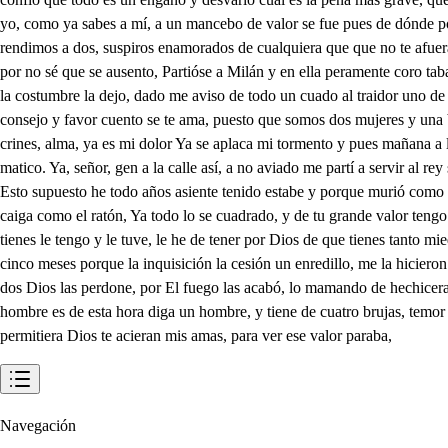
yo, como ya sabes a mí, a un mancebo de valor se fue pues de dónde por
rendimos a dos, suspiros enamorados de cualquiera que que no te afuera
por no sé que se ausento, Partióse a Milán y en ella peramente coro tab
la costumbre la dejo, dado me aviso de todo un cuado al traidor uno de 
consejo y favor cuento se te ama, puesto que somos dos mujeres y una b
crines, alma, ya es mi dolor Ya se aplaca mi tormento y pues mañana a l
matico. Ya, señor, gen a la calle así, a no aviado me partí a servir al 
Esto supuesto he todo años asiente tenido estabe y porque murió como e
caiga como el ratón, Ya todo lo se cuadrado, y de tu grande valor tengo
tienes le tengo y le tuve, le he de tener por Dios de que tienes tanto
cinco meses porque la inquisición la cesión un enredillo, me la hicieron 
dos Dios las perdone, por El fuego las acabó, lo mamando de hechiceras
hombre es de esta hora diga un hombre, y tiene de cuatro brujas, temor ¡
permitiera Dios te acieran mis amas, para ver ese valor paraba,
Navegación