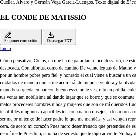
Cuéllar, Álvaro y Germán Vega García-Luengos. Texto digital de
El c
EL CONDE DE MATISSIO
Proponer corrección
Descargar TXT
Inicio
Cómo pensativo, Cielos, en que ha de parar tanto loco desvario, de est
destocada, Con alforjas, como de camino De veinte leguas de Matino ven
por un hombre pobre pero fiel, y honrado el cual viene a buscar a un 
cuidados de manera nunca me acordará. de mi poca ventura y la olvidar
mano beso queda en par con bueno esso, no te ves, o tu en polilla, cui
tus venas tan nobilisima tal dando lugar que se borre y que se conmute
malos procederes hombres niños y mujeres que son de mí queridos Ludov
insufribles ningunos a apacibles tos con cuatro consejos, a los moros
ser mejor ni tengo de hacer padre lo que me mandáis, y así vengan rep
cera, de acero mi corazón Pues moro desenfrenado que pretendes de es
de mí me le Pues hijo, sino ha de ser esto que te digo advierte No hay 