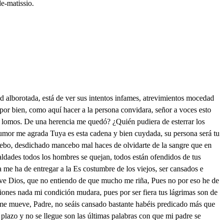
e-matissio.
ad alborotada, está de ver sus intentos infames, atrevimientos mocedad
por bien, como aquí hacer a la persona convidara, señor a voces esto
s lomos. De una herencia me quedó? ¿Quién pudiera de esterrar los
umor me agrada Tuya es esta cadena y bien cuydada, su persona será tu
s debo, desdichado mancebo mal haces de olvidarte de la sangre que en
aldades todos los hombres se quejan, todos están ofendidos de tus
me ha de entregar a la Es costumbre de los viejos, ser cansados e
vive Dios, que no entiendo de que mucho me riña, Pues no por eso he de
iones nada mi condición mudara, pues por ser fiera tus lágrimas son de
me mueve, Padre, no seáis cansado bastante habéis predicado más que
plazo y no se llegue son las últimas palabras con que mi padre se