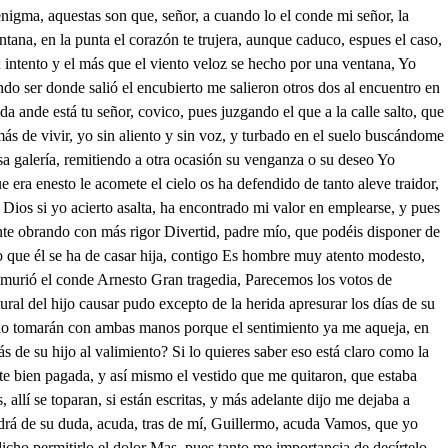
igma, aquestas son que, señor, a cuando lo el conde mi señor, la
ntana, en la punta el corazón te trujera, aunque caduco, espues el caso,
u intento y el más que el viento veloz se hecho por una ventana, Yo
do ser donde salió el encubierto me salieron otros dos al encuentro en
a ande está tu señor, covico, pues juzgando el que a la calle salto, que
ás de vivir, yo sin aliento y sin voz, y turbado en el suelo buscándome
sa galería, remitiendo a otra ocasión su venganza o su deseo Yo
 era enesto le acomete el cielo os ha defendido de tanto aleve traidor,
ios si yo acierto asalta, ha encontrado mi valor en emplearse, y pues
ante obrando con más rigor Divertid, padre mío, que podéis disponer de
o que él se ha de casar hija, contigo Es hombre muy atento modesto,
e murió el conde Arnesto Gran tragedia, Parecemos los votos de
al del hijo causar pudo excepto de la herida apresurar los días de su
cielo tomarán con ambas manos porque el sentimiento ya me aqueja, en
ás de su hijo al valimiento? Si lo quieres saber eso está claro como la
te bien pagada, y así mismo el vestido que me quitaron, que estaba
allí se toparan, si están escritas, y más adelante dijo me dejaba a
aldrá de su duda, acuda, tras de mí, Guillermo, acuda Vamos, que yo
icho permitirlo el dolor Mas, pues tanto me importancia de decírtelo