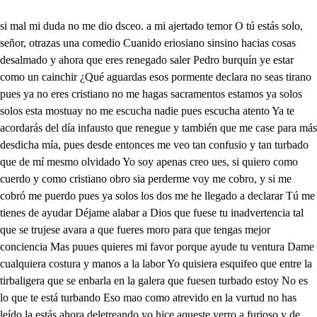
si mal mi duda no me dio dsceo. a mi ajertado temor O tú estás solo, señor, otrazas una comedio Cuanido eriosiano sinsino hacias cosas desalmado y ahora que eres renegado saler Pedro burquín ye estar como un cainchir ¿Qué aguardas esos pormente declara no seas tirano pues ya no eres cristiano no me hagas sacramentos estamos ya solos solos esta mostuay no me escucha nadie pues escucha atento Ya te acordarás del día infausto que renegue y también que me case para más desdicha mía, pues desde entonces me veo tan confusio y tan turbado que de mí mesmo olvidado Yo soy apenas creo ues, si quiero como cuerdo y como cristiano obro sia perderme voy me cobro, y si me cobró me puerdo pues ya solos los dos me he llegado a declarar Tú me tienes de ayudar Déjame alabar a Dios que fuese tu inadvertencia tal que se trujese avara a que fueres moro para que tengas mejor conciencia Mas puues quieres mi favor porque ayude tu ventura Dame cualquiera costura y manos a la labor Yo quisiera esquifeo que entre la tirbaligera que se enbarla en la galera que fuesen turbado estoy No es lo que te está turbando Eso mao como atrevido en la vurtud no has leído la estás ahora deletreando yo hice aqueste yerro a furioso y de ocoperado porque al cielo conjurado eypresu mí contra mí. porque a Eugenia oimaginaba que soberbio y importuro en sus bóvedas neptuno tu cadaver sepultaba mas es tal imaginando que están porque más me asombre si ofendiendo a Dios el hombre al hombre Dios perdonando y así quiere ir a buscar en un ligero nabio porque quese mar imprío de Dios el inadoso mar y si no fia besa igual aumente trinos vimiento. de mí que sus y furos el viento, de miolo el raudal ya que me determino y tú mi ayuida has de ser te quiero dar a entender la industria que yo imagino mío maal bárbaro. meizo de cien afrillanos, caintan, porque y mi manos de la casóli la lez boren el sagrado injurio y en la costa valenciana a toda gente cristiana, la reduzca a cantiberío Y para eso está en la playo un ligero vergantir que con soplos declarir a todo el mar tiene araya con ocasión de los remos y el embarcar cien cristicoos entre todos y mimanos matar los moros podemos a que me vea dueño. del buque con esta hazaña pasaré a mi patria a España con que peradesenireno para mí, pues si atrevido estos perros de esta suerte al alma le dieron muerte Yo he de quitarlos la vidas. olos meteréen la trena dándome fiel testimonio, y daremos al demonio. señor, unaa buen ajena de Eugenia se se olvida ppues si nos vamos los dos en ella te juro aDios Qué será linda partida Pues que tú entras al espacio donde está mi prenda amada se lo di que ella informada de lo que pasá el palacio dejara Qué bravo toque Yo sólo la he de traer sin poderlo defender que es el Rey ni rey ni robu Pues silencio le dibujo Ya son agravios Digo que encerar los labos he de parecer cartujo pues a Dios y si de aquí logro el pasaje de España. Yo haré que por esta azana se acuerde el mundo de mí pues si eso lo gras, yo espero que te llamen las Españas inventador de azañas venturoso aganera Mas cielos en que me agravia Aquí de Dios esta tierra si de amor está una purra cndo rabía cuando parbre onglas este lombre me talabría al punto le doy la queja y viene como una oveja a darme un ibolo de cabro, si de mi vista no es hierro alale juraría con efeco que Taríf con gran secreto hablaba con este perro ypor laotro po co descansa quejoso amor que está mal pasado pero con este crizado no estaba hablando mi esposo entrarme quiero allá dentro. Vaya la galga a escuelgar pero qre llego a mirar Digo Táírenme este encuentro tenido esto No te vayas ono lo puedo excusar porque en viéndote nevo mas voy a dar mi embajado y le detier ar la sa Ya desespiero liendo de por aquí mecer caduero perta pora la puenatajada embajada le hoy decir que va esté criado a dar mi sospecha que pusar no me ha llegado a mentir sabré lo que es, en efecto pues le vi con el hablar quiero llegar a purar lo que le dijo en secreto. Qué es dispara te imagino elirme de aquí, porque para partir de aquía fe que no he encontrado camino si mi furor y mi mano si mi cólera y mimana ¿Qué es esto? Aquí estás hermana? Tú aquí qué es aqueesto hermano Yo quedo muy bien aviado elo este pobre amparar porque de aqueesta hermandad quenso salir asacteado Aquí este criado estaba hablando con Taris que en que yo le hablaba miente. uste quiera el quien me hablaba pues él contigo enetrato allá ciertas pretensiones Sobre que sóbregaleones ya leone como plata sinolo No hay que tratar Refiérelo Hay tal porfía decirte lo que el decía peria hablar de la mar pues perro Ya se des boca dadle un tormento al instante si me le dan con turbante será tormento de tola Digo el caso con efecto que ahora no será mengua como huimeda es la lengua resbala cualquier secreto no lo dices. aya me ladra No prosigues que yo zobra Yo lo pondré por la obró ya que he dado lo palabro dice que como le envías a ser cosario sus manos ppara amarar los cristianos quiere tomar unaslías. y en siendo de nochea yula al navio mui sentidos que mientras esteis dormidos el procura estar en vela y en esto no haye locura pues antes discreto es ppara que todos desquíés veáis del dueño la soltura Él pasa a España losano, porque dice el pobrecito que de ser moro está aito y quiere trolar cristiano tú extrañad su yerro por llevar moros a todos pretende por varios modos reppartir les pan de perro, y porque más lo encarezcas cuando acabe de matar los ha de echar a lomar pporque son muy lindas perlas estos venojo acrisola, que como ve queen la nave un morillo y otro cabe los quiere dar yolguembola. Ya he dicho cuanto es aludo y así te quiero pedir señor, que me deera oisedo e todo lo hastaido y si me excusáis del daño Albano a trabajar voy y cuanto más aquí esto hay más que acer en el vano. de cólera quido ciego, Recela, Tariq tu estrago. que bacifrada en mi amaro. todo la esfera del fuego Si a esto mi esposo se atrevo preciso sejan sus daños de le segulcro a mis años. esa campaña de nievo mi voz a los cielos clame, pruebe mi rabia y furor. falso tradir Vive felice. Muere infame. aja con Dios Antes te quiero advertir di que que si ha de morir un alma vive en los dos y considera en tal calma que si fallece en tal suerte bcano no más que una muerta quedan dos cuerpos sin alma aunque hoy la muerte le dé sola tu hino me engaño. ocasionaste su daño Yo, porque escucha, porque un baro unvidradán de agua lleno, hoy en su líguido cristal un traidor undesleal cauteloso hecho veneno. y el mirero quebebio el vocor sin doble trato a no muy distante rato. infelice revento Esto fuves a este cristiano le sucedió sin ventura que el veneno es tu hermosura y ha sido el cristal tu mano pues no suyo escruquiloso tal felicidad gozar y así, luno a reventar de ypuro verse dichoso. y pruebo que si en tal dicha no viera tu perfeción Él no tuviera occisión para beber su desdicho Considera, mira, advierte que si en su feliz estado por la voz areventado que está cercana su muerte para cuadrido tantos cielos, ardientes rayos guardáis porque no los arrojáis para alabar mis desvelos mate me en esa ribera fiera que el roble en cadena mas si no mata esta yrena Qué fiera hay que sea tan fiera pero no muera el ingrato y vuelva a vivir mi vida. porque he de andar yo yrerdida con quien halló siempre ingrato y si faltanrstrumentos por mi boca y por mis ojos sea su vida despojos de todos cuatro elementos mi llanto con breves plazos se anegue y ruez tal me miro. olon un delul suspiro al viento vuele en pedazos. y ppues, mira mi razón pueo el mimo llegué abrazarle y sepulcro en que enterrarle ofrezca mi corazón. pero la muerte que aquí aplilo al esclavo cruel, buscándola contra él la vengo a hallar contra mí. que cuando al aire le entrego al fuego al agua y al viento me sirven de momimento viento agua, tierra y fuego hoy tuogritos feroces dale corada y conjeture sivienes de donde mal pleito tienes metiéndolo todo a voces. no tener rostrotereno dar voces no haber regalo Bien puede ello no ser malo pero no puede ser bueno tarif procede y mi mano contra nuestra tantale siendo a mí a mi hermano al Rey falso atrevido y tirano, y es justo que le prevengo muerte en que llegué a pagar cómo que le han de matar nunca mayor mal le venga siempre dije oviera abuso estar tú con él tan cluela dístele lino en tu vuela con quedio en andar al uso no llores, porque es fiereza el llegarte así apodrir Mira, déjale morir yas cuenta que fue fineza más pucheros patarata Ya te has echado a purder mas los guerras porcocer la crudeza con que trata Déjale combarabas Eso no queen su favor ha de obrar siempre mi amor fortuna hagalo de más. lesde y astí quiero ir apalao depa de por estorbar tal pusar Amor, pues sabes volar No me lleves tan aspacio Yo había por un pricarote de andar con tanto dolor y yendo a espacio su amor a de andar mi amor altrote señoras por varios modos a cualquier hombre condeno que el puor es el mao bueno juego de Dios en todos sale llorando engeno yel ey solos quiero su filicar. Señor, pues puadoso os miro osváis de aqueste retiro por oreyo pueda llorar pues siendo así que es verdad que no lo puedo sufrir cuando va el llanto a venir encuentra a tu majestad nuncaos lleguéis a ofender de que os vea, aun que lloráis porque tan hermosa estáis que en veros no hay más que ver si el sol cuando esta sereno loquiere intentar su agradable luz mirar quedará de vista ajeno y así cualquiera procura si algún niblado se atreve a ocultarle entre su nube el registrar su hermosura Yo así, cuando tu arrebol sere no se dejaber no he podido comprender la perteción de tu sol porque a quien no dades mayos si va a ver tu perfeción la suave esalación ales da de tus celes. Por esto no es bien te espante. si ahora a verte mi adelanto pues está en tu terno llanto puesta la nube delante mas por ese atrevimiento contra quien luéndo le está el sol rayos vibrara y no logrará su intento no lo digo, porque en mí Cordura ha de haber tan poca mas no es mucho que este loca si un dolor fue el freneso porque tu