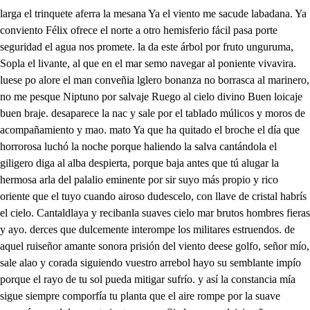
larga el trinquete aferra la mesana Ya el viento me sacude labadana. Ya conviento Félix ofrece el norte a otro hemisferio fácil pasa porte seguridad el agua nos promete. la da este árbol por fruto unguruma, Sopla el livante, al que en el mar semo navegar al poniente vivavira. luese po alore el man conveñia lglero bonanza no borrasca al marinero, no me pesque Niptuno por salvaje Ruego al cielo divino Buen loicaje buen braje. desaparece la nac y sale por el tablado múlicos y moros de acompañamiento y mao. mato Ya que ha quitado el broche el día que horrorosa luchó la noche porque haliendo la salva cantándola el giligero diga al alba despierta, porque baja antes que tú alugar la hermosa arla del palalio eminente por sir suyo más propio y rico oriente que el tuyo cuando airoso dudescelo, con llave de cristal habrís el cielo. Cantaldlaya y recibanla suaves cielo mar brutos hombres fieras y ayo. derces que dulcemente interompe los militares estruendos. de aquel ruiseñor amante sonora prisión del viento deese golfo, señor mío, sale alao y corada siguiendo vuestro arrebol hayo su semblante impío porque el rayo de tu sol pueda mitigar sufrío. y así la constancia mía sigue siempre comporfía tu planta que el aire rompe por la suave armonía que dulcemente innte rompe. Si el margen dejaisseñora escarme así loqeescarda ofendido quien lo ignora Él se quejara de mí pues le he quitado el aurora mas el vulgo con rigor quejas formara mejor de mis intentos tremenidos pues dejé por vuestro amor los militares estrueridos con dos afectos penar quiere mi amor singulcar Candos como uce deser porque callando u plaber se me convierte en pesar pero yo de aquí adelante para explicar mis deseos con fe pura amor constante aprenderé los goralos de aquel rui señor amante Felice tú, pues es tanta de tu voz la admiración, que quiere perfección tanta hoy explicar su pasión. por tus pasos de garganta y así con su abvel incento pues que la lleva su acento cantad y aceldle ventaja. porque yo hacer pueda ablaza sonora prisión del viento favorecido repite presunciones de su empleo qué mal pudiera un celoso formar suaves acentos muralla hizo del rigor contra amor siempre mi pecho pero del tuyo el valor con el cerco que le ha hecho ha de conquistar mi amor y así, aunque mi pecho tririte el rigor que te compite que e amor com porfía echa ya en mi pecho ha abierto breco favorecido repite Si mi amor pudo ganar la plaza de tu afición con tan cantinuo penar fue por rendirse al blasón. de quien quiso conquistar y pues mereció el deseo gozar tan félix empleo mi amor, porque hoy le compita al sol, haré que repita presunciones de su empleo. bien claramente he advertido que aquesa comparación alto si mil ha tenido pues que me ha dado acasión de haberme desvanecido Gracias a amor poderoso le podrás dar cariñoso Pues ya a mi favor floreces que mal pudiera un celoso si a lograr el favor llegó de ti hermoso será fin la vitoria al amor niego porque como liego, en fin se repartió aliegas ciego, mas porque sepan los vientos que respiran mis alientos cuando venzo te esquivez bien podéis tercera ve formar suaves alenta, mas la bala de aquel sacre halcón con alas de viento hizo pedazos las ramas que servían de instrumento ya Cesaron mis desvelos y pues lo haré tu beldad con fineza y con lealtad he de pedir Favor, cielos! lugenia el mar descubre sus guecos esq mi pena infeliz hablo pues por respuesta escucho estos lamentables ecos no tú pregunta desdil esos moleros alentos más van creciendo los vientos ¡Ay mísero. ¡Ay infelice! Yo sabré que ha sido presto y yo lo salré mejor Ah del mar sale alí Decid, ¿qué es esto? desde esa playa desierta a lo que yo he descubierto una nave llega al puerto señor, corriendo tormenta tanta que airados las brientos en mil pedazos deshecha déja la azul playa echa deatro de sus fraementos. solre la espuma nadando mil despojos veo andar y en tres tablas que pesar tres personas fluctuando con los enciates feroces van a registrar estrellas y respirando querellas pronuncian mi serásvoles mas ya puedes desde aquí ver el fin de su ruina Ya no doy por mí una endrina. Je fuis me valga. Qué desdicha dan seciera es la que se deja ver quién tuviera tal poder que sus vidas socorriera ya el mar, aunque está furioso más afable y más cortés con la resasca a los tres los hecha adierra piadoso las olas que los abrizona hacen on su infeliz pena que naden sobre la arina o que anden sobre la espuma la plata sirve de socía al bulto que penetre y el acuua letral entre si se ahoga o no sea hoga. si al socorio one aventajas Fortuna seré felice yo ampararé a esta infelice clla Jesus muertos uerta soy lo pajas en los borcelos demas mate Ya encontró en la tierra du en los decirla ya en mis brazos hallo puesto la esquife Gallardo volven por ciesto en el pablado Cielos, divina hermosura. en medio Amor no me causes pena. con tu arpón elecutivo y siendo aqueste el cautivo me pongas a mi en cadena. ahora llead alcaminar en mi afecto y su ventura que aun ya muerta una hermosura tiene fuerza de matar su suerte el pecho lastima mal mis afectos reprimo oféndale o no mi primo. forme que la ono mi prima puesto que a mis pies su vida arroje el astro inuinano que hagas te suplico hermano cuidar de su infeliz vida Llevadle, pues su desdicha así a mi hermana lastiona que a un noble a piedad le anima el ver contraria una dicha a mi palacio llevad está infélix de amor flecha y una fortuna deshecha no des aga una deidad llevanla no entienda aquestos extremos maomal mi padecer no llegué Arlaja a entender Corazón disimulemos a dejar la playa hoy me mueve este desconsuelo y a mí también santo cielo, muriendo por verla voy saldrás mañana enfadado me ha dejado esto que toco No saldré. ni yo tam pocos Eso quiere mi cuidado. Eso deseamos los dos verá sí, mi bien es vive Veré si volvió el cautivo Piedad, cielo! aDios cuidad de sese que cayo no le dejéis de amparad. para aquelo de cuidar tengo gran cuidado yo y tu infelice cuitado como así llegas a estar Señora, no puedo hablar adiós que estoy ahogado repara aquelas porfías Pues no llegaste amorio Yo de aquí no he de salir hasta que pasen tres días ya el corazón que te adora aquete ánime me obliga Veré a quien causo fatiga Esto tenemos ahora Levantale no pienses que estos son yerros que muy bien lo has de pasar Aquí de Dios que la mar me haya arrejado a los perros lleven los diálolos la tierra cuando el dolor metaladía Decía entre mí quien la día Yes que me hablaba ua perra un turco mi pena rife, por ver quién causa esta llama me dirá cómo se llama Yo amiga, me llamo Esquife. quien tan raso nombrevio cuando mi madre paría a Santelmo me ofrecía. y así esquife me llamo cierto que me causas pena Ya que le debo cuidado Todo el cuerpo está quebrado lega que me den larena Amor el pecho me en Sancha de verme no te ena moras no soy amigo de moras porque dejan mancha Ven a casa. mil letargos ne causa que en tal drama aunque duisona en buena cama será, al fin cama de galags anse Esta es mi casa. salen al borquin sosiega ya tus cuidados mientras llamó los criados Espérame, Pedro aquí. y aunque pienses que es desdicha llegar en tal tierrra a estar donde no piensa pesar suele encontrarse una dicha Ya aquellos que nobles son la piedad da a conocer el valor que llegó a ver en ti aplaude mi ralón que es acción digna de ti la piedad que en ti prevengo Espérame que ya vengo. ¿Qué es lo que pasa por mí. Fortuna basta el rigor. y si me has de maltratar Acabame de matar o merezca tu favor. porque el mar cuando fuetal el furor que mostró imipio a mí como a mi nabio no hizo pira de cristal Poro, pues no llegó a curla Eucenia trance penoso Sirena es del mar undoso y de alguna concha perla y pues que ya el hado esquivo con crueldad en durelida me quitó en ella la vida Muera yo infélix, sarlaja cautivo si alvir el billo arrebol Ustro me miráis turbado. a o laslea de fio de sobere el cabaro de cores e deleno dela mverte eded eeno de derelo de osfonicio en d con mi favor solo quisiera halli tu hombre patria pesta que pues lvos ds e raviado my no lo le debes de ser aunqueel llegad d contar n hombre su triste historia sabo surve dila conde ancdirle otro pesa que la obediencia lucho o dea el dolos quien mme vea de cve prosigue, pues pues escucha es hermosura divina mi nombre por dela y aunquie sebres, gran señora? de nobles padres nace un mallora siendo el más infelice mallorquino con ricas mercaderías para Valencia salí y tome puerto vuelgrad fértil y hermoso páís que otro mejor en el mundo no se puede descubrir entre en tiempo que Valencia celebraba un gran festino por sabir que Barcelonía era desprozo feliz, de nuestro español monarclice que guarde Dios sicelos enella ve en un balcón adm mal hicie en llamarla así todo el sol hura brillante que en él se puso alulir no era, sino el postrerlo de aquese hermoso cafir y si el cielo hiera el balcón Lugenia ira u chescbir no importará que la alaza presente vos silo vertis que a vista de vuestros rayo ninguna puede luvir rendido a su perfección sus favores por entendí y con lágrimas y ruegos mi pretención conseguí y un precio de tanta ficha toda el alma la siendo sin pelares ni recelos nos gozábamos, en fin como torto las amantes que haciendo el pico buril fabrican de pazal pluma donde poder asistir nido qué admirado deja al del ingenio más sutol con arrullos y escarceos los dos se golan allí como toslo las amarites que do el pico logre ya lo vilán de gala y plema donde poder asiolor pudo que advirado deja al de Eugenie más hasta que viene un ladrón. que porque miro salir de con la esposa al esposo da paseos al confín, viene el esposo a este tiempo y sin poder resistir sus celos baste las alas las uñas prueba a ishrimis el pico afela en el suelo y ha empeñado en la lid el que del pensil fue pompa quedó ejemplo del pensil pues de esta misma manera Señora, si lo advertís. con valor y con despecho fue lo que me pasó a mí. pues estando con mi dama en voz ameno jardín, haliendo nido un laurel y lecho unos aaleles ruido de pasos medros