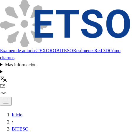
Examen de autorías
TEXORO
BITESO
Resúmenes
Red 3D
Cómo
citarnos
Más información
ES
Inicio
/
BITESO