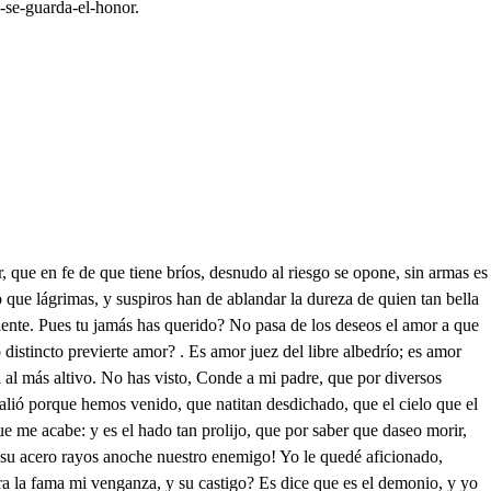
-se-guarda-el-honor.
 la estimación, sin duda le dio confuso me rindo al silencio. . A ese listón su birá seguro, asidio. Olvidé el diamante. Estela, en casa: pero mal digo, la joya, yo estoy turbado: digo, escuchad. . Ya habéis dicho mas de lo que he preguntado: y yo grosero, he sabido lo que saber no quisera: quedaos para presumido, loco, atrevido, indiscreto? si a Carlos nombro, al suplicio le llevo y soy su verdugo. porque este el Príncipe ha sido: Aguarda monstruo fiero, Basiliseo cruel, que vio primero, Federico. Rieardo, venid a ver el fuega en que me ardo. Señor que ha sucedido? Perder un dulce bien, y estar perdido Así aleves villanos provaréis el valor de aquestas manos, Matadle, muera. Muera. Aquí emos de reñir pues que se espera Hombre, quién eres? tente eon quién hablo? Di tu nombre traidor. Soy el diablo, huid cobardes. Tu consejo admito. Huid, que es el diabla y yo el diablito? Apención del honor! a riesgo fuerte! tan cercano a la muerte, que solo dista tan pequeño instante, como siendo mujer, ser inconstante. Cuando soy de una hermana centinela, se mira a la ventana abierta a tales horas? y cometas de acero brilladoras a la puerta arrogantes, o presumen de amorlo de galantes: un hombre a tres retira, un sentido lo mira, y estándolo mirando, ha de vivir dudando el honor del honor a punto level pues el honor contra el honor se atreve. Mi hermana (ay triste) de la ofensa es no es el riesgo pequeño; (dueño que si lo sospeche, vivo ofendido, solo con la sospecha que he tenido. mas un hombre se acerca denodado, y que es de la pendencia he sospechado; a sorpecha villana! a riesgos del honor! a fiera hermana! Así a cobardes castigan los nobles que hacer intentan examen de su valor. Todos enterrados quedan, sin haber menester hacha, Cruz, capa, o Requien aterram: mas por olvido ha quedado otro en la calle. . Pues muera: Tened Caballero, oídme. Mayor desdicha es aquesta; Viento. Alejandro el hermano es de mi querida Estela. Escucha, que la industria imposibles atropella. Si tener honor obliga a quien con él os lo ruegas os suplico, que la causa me digáis de la pendeneia, que si es forzoso que al lado aqueste acero os defienda, la afición que os he cobrado será inficiente deuda. Mucho el ser cortés obliga, mucho vence la llaneza, el término vence mucho, y así la ocasión es esta, Qué intentas si le conoces? Hoy con un ardid intenta mi amor pedirle a su hermana. San Pedro te la conceda. Deciros mi calidad, está de más, cuando apenas hay lugar de referiros mi amor y no mi nobleza. Mas con decir, que en Ungria saben por la decendencia de los Vatores, que el Sol no a elnza a igualar mis prendas, os digo la menor parte de mi heredada grandeza. Carlos Varor es mi nombre, dejo lo que no aprovecha, y paso a lo que me importa. En esta casa, a quien cercan rejas doradas, y azule, emulación de la excelsa máquina que se tachona con clavos que son estrellas, vive una dama, a quien hice, desde que mi infancia tierna me dio alientos blanzo hermoso de bien disparadas flechas. Quererla pintar el arte, es, Caballero, ofenderla, intentarlo, grosería, solicitarlo, indecencia. Porque de la fuerte misma, que si un mal pintor quisiera copiar de esa claraboya los rayos de los Planetas Por más que el desvelo ansioso solicitase elocuencias, era fuerza que lo errase, porque ignorarlo era fuerza