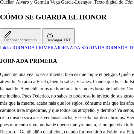
Cuéllar, Álvaro y Germán Vega García-Luengos. Texto digital de
Cómo
CÓMO SE GUARDA EL HONOR
Proponer corrección
Descargar TXT
Inicio
JORNADA PRIMERA
JORNADA SEGUNDA
JORNADA T
JORNADA PRIMERA
Quien de una vez no escarmienta; bien es que toque el peligro. Quién es Caballero siempra lo ha de mostrar, Federico. Jamás fue cobarde amor, que en fe de que tiene bríos, desnudo al riesgo se opone, sin armas es atrevido. Yo amo a Estela, bien lo sabes, y sabes, Conde que he sido Isis de sus rejas, cuando en ella a Anajarte miro. Rondo su calle, juzgando que lágrimas, y suspiros han de ablandar la dureza de quien tan bella ha nacido. A en chillarnos un hombre a tres, no es bastante indicio; Conde, de que quiere Estela en otra parte? Imagino que todo amante es valiente. Pues tu jamás has querido? No pasa de los deseos el amor a que me inclino. Pues Federico, no sabes lo poderoso lo invicto de sus gustos, que a saberlo, me disculpars tú mismo, A la razón natural, y poderoso distincto previerte amor? . Es amor juez del libre albedrío; es amor más que la muerte, acaba más que los siglos, cónsume más que los años, y en fin, cuando amor es vicio, ni al más humilde reserva, ni exceptua al más altivo. No has visto, Conde a mi padre, que por diversos caminos trata impedirme, y que todos los atropello, y derribo? Ya señor, en los hacones de Estela, la Luna agiros borda con plata sus marcos. Salió porque hemos venido, que natitan desdichado, que el cielo que el cielo mismo saca a sus ventanas hacha, y es solo por descubrirnos. Vienes armado? . No Conde. Por qué? . Porque le he pedido a la muerte, que me acabe: y es el hado tan prolijo, que por saber que daseo morir, pues muriendo vivo, no ha de querer que yo muera, si no que viva infinito Demás que un jaco de celos me acompaña. . Con qué bríos hizo de su acero rayos anoche nuestro enemigo! Yo le quedé aficionado, Ricardo. . Gentil aliño de afición, cuando furioso hirió a Fabio, y a Filipo. Que no has sabido su nombre. Pues si le hubiera sabido no pregonara la fama mi venganza, y su castigo? Es dice que es el demonio, y yo Rieardo, lo afirmo, que librarle de mi enojo pudiera solo un espiritu. Par Dios que si es el diablo, y convoca sus ministros una noche, que sospecho un temerario peligro Pues aunque contra mí pe las fleras del lago Estigio se conjuraran, la empresa no dejara que he emprendido. Dime, mi padre acostoso, Ricardo? . Está divertido con el nuevo Embajador de Polonia. . Yo no admito casamiento en estos tiempos; y si el Embajador vino por esta causa volverse podrá. En Palacio se ha dicho que el Rey tu padre le ha dado palabra, de que marido serás de su Infanta, Bueno, cuando tan distante vivo de casarme como el mar está del dorado Impíreo. Caseso mi padre, y cumpla lo que decio ha prometido, que hasta que yo goce a Estela, ningún estado apercibo. Mas oye que de esta reja me va diciendo el ruido, que borda el Sol su dureza. Estela es la que ha salido. Pues, Conde tú con Ricardo puedes estar prevenido, por si viniere el demonio, Quieres hablarla . Si amigo aunque a saber que soy yo, ta tal su Sol peregrino. que se eclipsarán sus rayos, por no seriar boneficios. Él es fin duda qué aguardo? sois vos, decid dueño mío, quien mata con un enejo? A qué ciego laberinto! dueño llama Estela a un hombre; ce los haced vuestro eficio, y si no dria muerte, celes, haced que piarda el juicio. Sola ves, mi querido amante? Y que nombrar no ha querido lmombre de quien me agravia Llegad señor. . Llego, y finjo que soy el que ella ha llamado, q