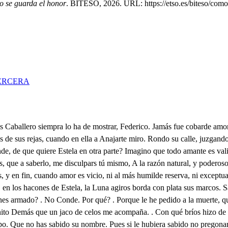
 se guarda el honor
. BITESO, 2026. URL: https://etso.es/biteso/como
ERCERA
ue con aquesto consigo sabar quien es el villano, que a mi poder atrevido se opone, y acuchillarme tantas veces como he visto ha podido . No llegáis? Estela mi bien, qué digo? mi mal dijera mejor De qué os turbéis? Negros visos, ya es hora que Estela sulga; para que goce un rendido tanto amor como la debo, tanta fe con que la firno. San Lucerno en tanta noche, que de vayara ha vestido el día, guíe mis pasos: pero juro a Jesucristo, que los valientes de anache que quedaron ofendidos, han de traer treinta escuadras; y andar buscando peligros, son pruebas que yo no aprueno. Digo Estela, que no ha sido, sino recato amorosa la detención. . El oído pon, Viento, en aquella reja. Haré muy mal si te sirvo. Porqué? . Porque mis orejas hasta aquí no han delinquido, para ponerlas en alto. Escucha necio, que he oído hablar a Estela. . Agradezco los favores recibidos. Qué es aquello de agradezco? Qué es aquesto cielo impío? que presto fui desdichado! Cayó en tierra el edificio. Con un engaño pretendo . que me diga el nombre mismo del galán que la enamora: estoy, Estela corrido, de que así olvidéis mi nombre, pues que no habiéndonos visto tanto, no me habéis nombrado, y es, señora, mucho olvido. Que no le nombre se queja, áspides, y basiliscos son sus razones. . Aguarda, que al nombrarle descubrimos aqueste galán fantasa. Pienso que estáis divertido, pues habiendo concertado, que las noches que a este sitio salga a hableros, nunca os nombre, porque estamos a peligro de que os conozcan, si acaso algún curioso vecino, coronista de las famas, lo pretende presumido. Si así olvídáis lo que importa a vuestro honor, como al mío, no dudo que con mi amor haréis en brene lo mismo. Todo está echado a perdere mi bien en el paraiso de vuestra presencia núnca me acuerdo de la que finjo Viven los cielos (ah ingreta) que lo propio que conmigo ha tratado, hace con otro. Haralo con otros cinco. Mal conoces las mujeres, y más las de nuestro siglo, arpías disimuladas, y más Estela. . Atrevido, contra la beldad sagrada de aquel Serafín divin hablas mal? . Jesús que cosas, cuando nos desuella vivos. En fin qué me queréis tanto? Es mar de lo que os he dicho; que como es mi amor persero, le precia de Vizcaino Que no consiga mi intento! Pues tanto se ha detenido su Alteza Estela se humana, E cuche os honor mío, porque de una vez nos mate un golpe tan atrevido. Pienso que no es Carlos este, . que el corazón adivino. me avisa sobresaltado: pero ya yo determino apercibe. . Lindo aliño, saberló. Viento, la espada, es más de uno, y muy pequeño nuestro contrario? . Pues digo, que doblen por él sin falta. otros dos están meridos. debrás de aquel marmor. . Malo, que doblan por mi imagino, que con tres nadie es valiente. Calla cobarde. . Yo he dicho que he sido valiente nunca? ni lo diré, ni lo digo. Un guante desde el balcón di a Carlos ayer, si el mismo es quien de abajo me habla, defrubriré con pedirlo. Mi bien, gente hay en la calle. El favor que ayer os hizo tan venturoso me dad: advirtiendo, que os le pido, por ser prenda que Alejandro mi hermano me dio, a quien vivo sujeta como sabéis. De cubriose el artificio. favor pide que ella ha dado: que prenda puede haber sido? amor vuelve por mi causa, saca de este laberinto un amante, y a tu templo everás que ufano dedico un milagro de mis años: algún diamante divino por