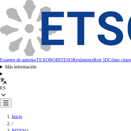
Examen de autorías
TEXORO
BITESO
Resúmenes
Red 3D
Cómo citarn
Más información
ES
Inicio
/
BITESO