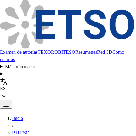
Examen de autorías
TEXORO
BITESO
Resúmenes
Red 3D
Cómo
citarnos
Más información
ES
Inicio
/
BITESO