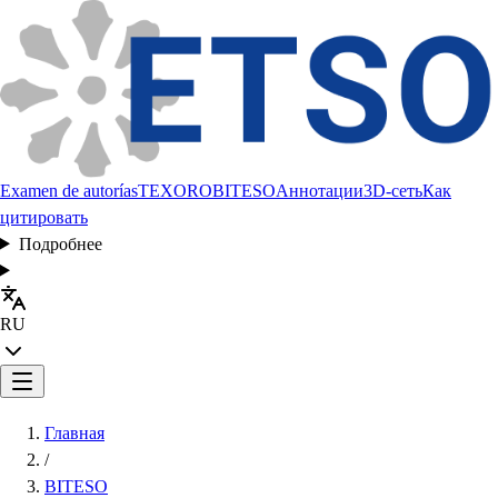
Examen de autorías
TEXORO
BITESO
Аннотации
3D-сеть
Как
цитировать
Подробнее
RU
Главная
/
BITESO