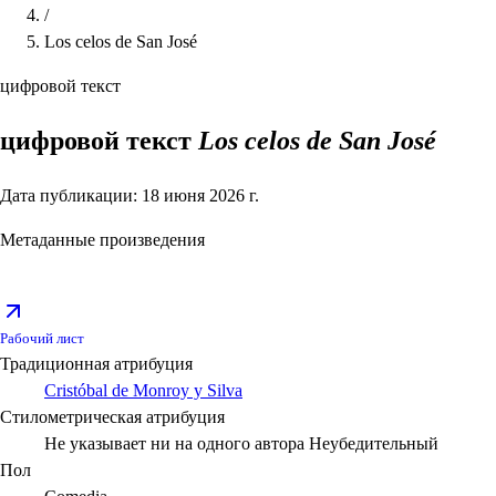
/
Los celos de San José
цифровой текст
цифровой текст
Los celos de San José
Дата публикации: 18 июня 2026 г.
Метаданные произведения
Рабочий лист
Традиционная атрибуция
Cristóbal de Monroy y Silva
Стилометрическая атрибуция
Не указывает ни на одного автора
Неубедительный
Пол