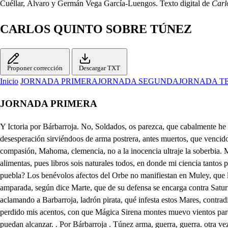
Cuéllar, Álvaro y Germán Vega García-Luengos. Texto digital de
Carl
CARLOS QUINTO SOBRE TÚNEZ
Proponer corrección
Descargar TXT
Inicio
JORNADA PRIMERA
JORNADA SEGUNDA
JORNADA T
JORNADA PRIMERA
Y Ictoria por Bárbarroja. No, Soldados, os parezca, que cabalmente he vencido, si de mi furia sangrienta huye Muley y así, para que yo viva, Muley muera. Muera Muley. Muley viva. Amigos a la defensa, y la desesperación sirviéndoos de arma postrera, antes muertos, que vencidos, nos halle el Tirano. . Guerra. Pues en la defensa inútil nuestro gremio solo apela a comparecer al Cielo, la zalá repita nuestra. 4. Alá, compasión, Mahoma, clemencia, no a la inocencia ultraje la soberbia. Muera Muley. Muley viva. Astros, plantas, riscos, montes, vientos, aves, flores, selvas, deidad, que la noche enciendes, llama, que el día alimentas, pues libros sois naturales todos, en donde mi ciencia tantos prodigios estudia, tantos asombros encuentra: qué es esto? qué novedad las Africanas Riberas de marcial horror inunda, de acordes lástimas puebla? Los benévolos afectos del Orbe no manifiestan en Muley, que la domina, inmutable la Diadema de Túnez, donde por justo natural derecho reina? Y no tan solo inmurable, mas de poderosa diestra amparada, según dice Marte, que de su defensa se encarga contra Saturno, ladeando fuerzas a fuerzas? Pues como la quietud mía lejanas voces alteran, que con la muerte amenazan, al que los hados reservan? y aclamando a Barbarroja, ladrón pirata, qué infesta estos Mares, contradicen sucesos con influencias? He olvidado yo mi estudio? he confundido mi idea? he barajado mis líneas? he destemplado mis hierbas? he perdido mis acentos, con que Mágica Sirena montes muevo vientos paro, hombres venzo y postro fieras? o qué es esto? . Esto es ceder, amigos, a la violencia de mi destino. . Huye, en tanto que estorbamos, que te puedan alcanzar. . Por Bárbarroja . Túnez arma, guerra, guerra. otra vez las voces vuelven, y otra vez vuelve con ellas a ser más mi confusión: allí distantes pelean dos numerosas escuadras, y de la que ver se deja de espaldas hacia este sitio, vivo del aire cometa, sobre un alazan un joven disparando rayos vuela: válgame Alá! no es Muley? sí, que bien pueden las señas de mis antiguos agravios tener su imagen impresa en mi para mi venganza; mas no, que es vil recompensa la que busca en la desgracia satisfacción a la queja. Desbocado el bruto corre, sacudir fogoso piensa el peso que le domina: una vez arco, otra flecha, o se encorva o se dispara; ya no obedece la rienda, lfreno despedaza, ya tropieza en su ligereza misma. Ya que el aire me le niega, tierra, favor pues el Cielo tan sordo se hace a mis quejas, que: pero qué es lo que miro! Muley generoso, alienta. Cómo es posible, si cuando mi injusta fortuna adversa, de una traición me defiende, a una venganza me entrega? no eres tu Marsilia? . Sí. No eres tú, quien las primeras luces de mi amor gozó jurada en Tunez por Reina, hasta que al verte inclinada tanto a las Mágicas ciencias, aborreciendo tu estudio, de mí te arrojé a que fueras (pues fuiste en el pueblo monstruo) racional bruto en la selva? Pues cómo no he de temer logres el fin::- . Calla, cesa, no hagas más docto al que dijo, que quien mal obra, mal piensa. Por aquí fue. Al monte, al llano. Arajemos la ladera de este risco. . Y solamente, pues aún lugar no nos deja el hado que te persigue, según estas voces muestran, de que la razón concluya lo que el acaso argumenta; solamente, a decir vuelvo, has de ver cuanto hoy ordena el Cielo, que aquel estudio que injurias, te favorezca, viendo las prendas no solo, que en m