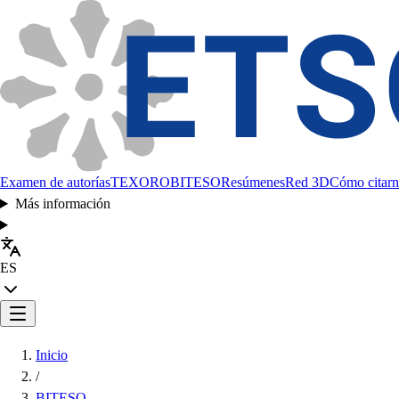
Examen de autorías
TEXORO
BITESO
Resúmenes
Red 3D
Cómo citarn
Más información
ES
Inicio
/
BITESO