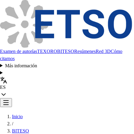
Examen de autorías
TEXORO
BITESO
Resúmenes
Red 3D
Cómo
citarnos
Más información
ES
Inicio
/
BITESO