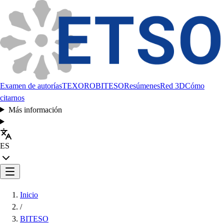
Examen de autorías
TEXORO
BITESO
Resúmenes
Red 3D
Cómo
citarnos
Más información
ES
Inicio
/
BITESO