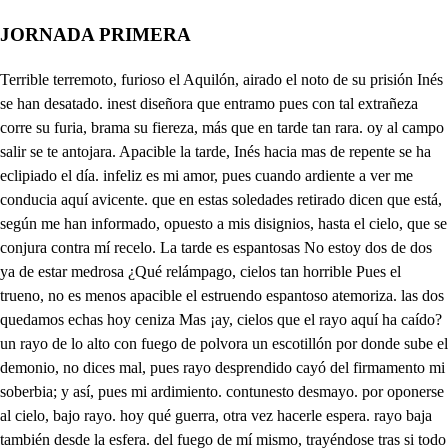
JORNADA PRIMERA
Terrible terremoto, furioso el Aquilón, airado el noto de su prisión Inés se han desatado. inest diseñora que entramo pues con tal extrañeza corre su furia, brama su fiereza, más que en tarde tan rara. oy al campo salir se te antojara. Apacible la tarde, Inés hacia mas de repente se ha eclipiado el día. infeliz es mi amor, pues cuando ardiente a ver me conducia aquí avicente. que en estas soledades retirado dicen que está, según me han informado, opuesto a mis disignios, hasta el cielo, que se conjura contra mí recelo. La tarde es espantosas No estoy dos de dos ya de estar medrosa ¿Qué relámpago, cielos tan horrible Pues el trueno, no es menos apacible el estruendo espantoso atemoriza. las dos quedamos echas hoy ceniza Mas ¡ay, cielos que el rayo aquí ha caído? un rayo de lo alto con fuego de polvora un escotillón por donde sube el demonio, no dices mal, pues rayo desprendido cayó del firmamento mi soberbia; y así, pues mi ardimiento. contunesto desmayo. por oponerse al cielo, bajo rayo. hoy qué guerra, otra vez hacerle espera. rayo baja también desde la esfera. del fuego de mí mismo, trayéndose tras si todo el abismo, toda mi furia ardiente para triunfar del cielo y de vicente. qué haces Ines? mirar en tanta ruina si te has quemado que suele achamus quina Por aquí es cosa cierta, el susto y el pavor me tiene muerta, Y así, si es que podemos. dónde ampararnos de este horror busquemos? Guía, por Dios, en tan fatal destino Senda no encuentro. Bástanos camino Ya mi astucia guiarte cautelosa sabrá a la misma parte donde vicente en oración se halla, para que en esta lid esta batalla que al cielo le presento, me dé tu ciego amor el vencimiento. Si antes con otro ardid no le consigo. nSigue Ines. eYate sigo? Infernal astucia mía, ya en la palestra nos vemos contra este humano prodigio, este asombro, este portento, en quien el cielo adelanta tanto su favor inmenso, que apenas se vio animado embrión, en el materno claustro, cuando a dar latidos como can dentro del mesmo seno, empezó, a cuyo nunca pasmó escuchado, acudiendo su madre, a un gusto varón, la predijo que muy presto daría a luz un infante tan prodigioso, que siendo caGuardaria leal de la Iglasia, el fiel y atento rebaño, pues con sus voces despertería del sueño de la culpa a los dormidos en sus vicios y sus yerros, y con sus latidos qué ira pondría pavor y miedo en el reino del espanto, De quien yo poseo el cetro quitándome de las manos como astuto lobo ambriento, cuantas presas, cuantas almas de rabia y enojo, ciego al arbicular mi agravio Aun con las voces no encuentro, vasallas las tuviese echas mi indusria. vasallas, ya de mi imperio. más dudosa ha de salir su profecía, aunque el cielo ya con caracteres puros la tenga en su azul cuaderno Escrita, o esté en la mente ya prevista de Dios, puesto que si el Albedrío libre le dejó, puede aquel mesmo derogar el propio influjo que consiguió malo, o bueno ya con sus vicios o ya con algún merecimiento. y así qué importa que nazca, vicente pasmo o portento de la gracia en el jardín o en el paraíso ameno de Valencia y árbol crezca de la vida a ser el mesmo quien corporal vida dé a cuantos se hallaren muertos por la culpa, ni qué importa porque nada en el progreso de su milagrosa vida omita yo, que queriendo casarle su noble padre, el humilde a sus pies puesto licencia grato le pida para entrar en el excelso orden sacro de Domingo, y que su padre deshecho en llanto, no solamente el permiso led; pero su legidima también y él la dé a pobres, cumpliendo por seguir mejor a Cristo con su apostólico ejemplo, ni que ya en la religión con maravilloso exceso se adelante en los estudios y ejercicios siempre austeros de la Castidad pobreza y obediencia en todo siendo sus penitencias tan grandes, sus méritos tan supremos y milagros, si vicente por más que elevar al cielo quiera el remontado ardor mientras vive humano dentro de la frágil vil materia de qué hombre está compuesto sujeto se ve a los vicios y apecar está dispuesto, Y así a la empresa iras mías, a escala vista asaltemos de esta inexpugnable plaza la fortaleza; y pues veo que es su penitencia, quien de mi furor defendiendo le está, siendo fuerte real, sea el asalto primero que se dé a su penitencia, para lo cual he dispuesto, que un ministro mío tome forma humana, y con el celo de la religión previerta su constancia, porque luego Laura el vencimiento logre, pero en vano gasto el tiempo en que refiera mi audacia lo que dirá el tiempo mesmo y más cuando ¡qué furor a mí al contrario veo en esa amena alquería posesión de su convento, en quien en quien argenta de plata elturia o sirve de espejo, en oración puesdo está, della divertir espero, su ardiente spíritu con traerle a su pensamiento, para lograr mis designios, la ventaja que el desierto hace, alque en contemplación desea estar siempre puesto con Dios, y a apartarse empieza de la oración, ahora es tiempo, infernal astucia mía. de ir a lograr mis intentos. Quién Dios mío, estuviera en vos, eternamente contemplando. si velo quien gozoso pudiera la amada soledad estar gozando del yermo, en cuya amenidad dichosa os goza aquel que en su quietud reposa. pues en las poblaciones por más que el alma estar con vos intenta tantas las ocasiones son que de vos la apartan, que, aunque atenta esté en vos siempre, porque sois su gloria os borra su inquietud de la memoria, que el yermo habita quién alguno hallara Ana coreta de tanto que en la vida perfecta que allí observa su celo me alumbrara para seguir sus huellas, mas que ve ae un hom Si es ilusión acaso del deseo? vesdido de maso. ¿Quién eres, parmo oy trodigios, con varba lia que admirado de repente, y levantara cuando el deseo te busca, encontrado me suspendes? un monje vicente, fui No te maravilles verme. cad egipodo desiertos cpos que lo Admiraron penitente, y a quien el cielo ya premia sus méritos con laureles. de tu deseo ha traído. movido de tu excelente virtud vengo en tus obscuras nieblas, como preeminente antorcha en la penitencia a alumbrarte y a ponerte en el camino seguro que tu vida segulir debe, para que te hagan plausible Tus virtudes excelentes, Mira bizante, hijo mío, ya previsto está en lamente De Dios que has de ser gran santo. bastantes indicios tienes de esto, pues la voz del pueblo la de Dios suele ser siempre, ya voces te llama santo toda Valencia de siete años milagros hacias, y obrarlos, sólo aquél puede que es escogido de Dios, en cuyo nombre merece obrarlos el hombre. Tú escegido de Dios eres y así, demás en ti son las penitencias, las crueles abstinencias y silicios, Dios, vicente, no te quiere penidente, maravilla de su gracia quiso hacerte por sí para exaltación de su poder. Tú no tienes que hacer mérito ninguno si ya de parte le adquieres Aldísimo, señor, si hacerle pretendieres, para juzgarte más digno de su gloria, Toma esté consejo que mi experiencia te da que es bien que te enseñe, dejé para la vejez tu virtud lo penitente, si a su súnma perfección ¿Quieres llegar? ¿Pues ¿quién quiere enflaqueciendo las fuerzas humanas, que luego legue grado su spíride al sunimo entes por el medio de impio mortificaciones, solo mal arrepentido vence y en medio de la carrera o le quedane, o se de tienerte que en materias de virtud también yerros se cometen. da al tiempo, pues, lo que es suyo que tarde o temprano debe darse al ser humano algún Desahogo en lo decente, confía más deti sin que nada te amedrente, pues de justicia su gloria te debe dar Dios Bárbaro, que de justicia Dios su gloria a nadie debel. y aunque el hipocrido trabe de quien eres te desmiente bien a conocerte dan. bruto infernal, tus aleves engaños, Dios es mi ampazo, en él confía mi débil flaqueza, él medará fuerzas, para que le agraden siempre mis penitencias, Tú solo enllar fuiste, fiera, quién rebelde Enflaquecio en el principio, pues oponiéndote aleve al sol que te amaneció en tu creación celeste, te despeñaste al abismo, y así, al abismo te vuelve, que yo te lo mandó, en nombre del señor. Ya te obedece mi infernal furia, dejando por el escotillón que subió Señas de mi fuego ardiente. el dema baja él Monje echando Pena enemigo de Dios. llamas Alpar Ah padre, que edor es éste? Toma tabaco de humo? ira de Dios, que mal huele, por aquí. Hermano al pargata. ¿A qué viene acá? Aponerme a sus pies, por sí descalzo Anda padre, cómo suele. Joando bien calzado, hermano, de hypocrescas se deje, viene a otra cosa. Vengos dos mil para bienes, Yadarle pues las dos naves de trigo que profetizo a la gente, en el sermón que hujo ayar desembarcando en el muelle ahora están, y como es tanta la falta que de él padece Valencia a milagro suyo toda lla ciudad lo viene. para darle las gracias le buscan todos alegres. en el convento habrá ahora sin los minos y mujeres más de veinte mill personas. por huir, hermano de ese disgusto, me vine aquí. Pues ¿de qué tenerle puede? De qué aplausos me den, cuando solo a Dios, las gracias deben darle que yo no hago nada. de lo que huyó yo a veces, Es de donde se trasteja. pues prevenido que teme. Que me pidan lo que debo, que es donde trastejan siempre. de no caer en pecado, es de lo que huir más debe, nunca cayera yo, padre, como en el mundo no hubiese de estos bellos tropezones, o riesgos, que hacia aquí vienen, ¿Qué riesgos dice? Mas Laura, sale aa pero en vano, incantas redes el enemigo me pones, pues vencido sale siempre. Seré nose el terremoto. cav Por eso buscando vienes el irís de tus tormentas, Pues aquí auscente tienes? venga conmigo, alpargata. Ya entiendo Padre vicente aguardad. ¿Qué me queréis Señora, Laura. querer quien tanto os estima, que puede saco. y en vano puede vencerse Si no es hablaros y veros. ya que en su pasión rebelde a vista del desengaño, otro alivio no le quede. se van allá. por así aqueal solamente, porque va crecido el vado, irse arodear por la puente. Moralista es el gorrón. Y aun tomista, si usted quiere darme algunas esperanzas la adoraré adredemente. Sabe el cuento de la zorra? Bueno fuera no saberle, miró unas ubas muy altas, y dijo: «Aun e