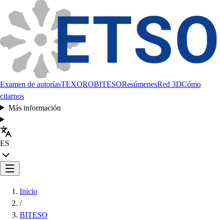
Examen de autorías
TEXORO
BITESO
Resúmenes
Red 3D
Cómo
citarnos
Más información
ES
Inicio
/
BITESO