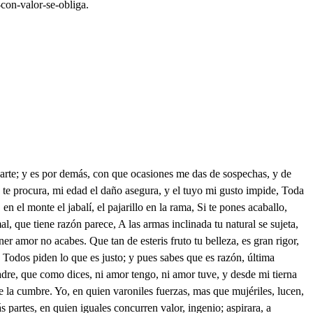
con-valor-se-obliga.
l sufrimiento. Yo, Flor. Ay Dios! . No te espantes verme, Flor, en este puesto; que no hay temor en quien ama, aún en peligros más ciertos. Seis años ha que te adoro, y otros tantos que padezco, lo que afirman tus crueldades, lo que saben mis desvelos. Sabes esto? . No lo dudo, pero pierdes el respeto al Duque, pues en mi cuarto te atreves tan descompuesto. Amor, Flor bella, me ha dado licencia desentrar aquí, que lastimado de mí, tan liberal se ha mostrado. Mil veces he deseado hablarte, y ingrata has sido; pero ahora que ha querido el cielo darme lugar, quiero de una vez hablar lo que en tantas no he podido, Entendí que mi firmeza, te provocara a mudanza y el laurel de mi esperanza colonará tu belleza: cuando miro que tropieza mi deseo en tus rigores, y entre eternos disfavores, menos mi esperanza medra; pero debes de ser piedra, pues no sientes mis amores. Seis años ha que granjeo, mal dije, digo mil años entre ciertos desengaños, tu belleza, y mi deseo; y he sacado por trofeo, entre tantos, el mayor ejemplo de tu rigor, pues si lo adviertes ha sido que no habiéndome querido, no aguarde el tenerme amor. Si dices que eres mujer, cómo eres firme diamante? porque mujer, y constante jamás lo ha podido ser. El tirano proceder desecha, no seas tirana, tu mismo rigor allana, porque es cosa peregrina. que una mujer tan divina no tenga piedad humana. No quiero cansarte más, cesen tan amantes verás: Italia tiene fronteras donde mi muerte sabrás, ya no esperaré jamás amor de ese pecho fuerte, quizá podré de esta suerte dar alivio a mis dolores, puesentre tantos rigores, qué vida cómo la muerte? . Qué te parece? . Que ha hecho bien en irse? . Aay cosa igual! es de bronce la dureza de tu pecho Posible es que no te mueve a lástima tanto amor? Cómo ha de pagar, Leonor el alma lo que no debe? Si no le quise jamás, es delito no querer? No, pero en no agradeces culpada, señora, estás. Agradecer, y no amar pueden juntos asistir, no amando puedes oir, y agradecida olvidar. Bien puedes aborrecer, que no es esclavo el amor, pero advierte que es rigor, tras no amar, no agradecer. Y así, es cosa conecida, que en ocasión semejante, sino debes ser amante, debes ser agradecida. Quién agradece, Leonor, bien cerca de amor se mira, porque es blanco donde tira, cuando quiere herir amor. El que agradeció está llano, que el fin porque agradeció, fue porque algo recibió, libre efecto de mi mano. Yo agradecer no he podido, porque nunca recibí, ni Manfredo ha visto en mí mas que un despecho, un olvido. El amor, y agradecer se visten de una manera, y agradeciendo pudiera pensar que llegué a querer. Y siendo tan parecidos, no es acuerdo conveniente, que le obligue indiferente a equivocar los sentidos. Pues pudiera imaginar, extrañando mi mudanza, que doy vida a su esperanza cuando la intento olvidar. Y así es lo mejor, Leonor, que esté la verdad desnuda, porque no se siga duda a la evidencia de amor. Confieso, que merecía su fe mayor galardón, y que hacer estimación de su mucho amor debía. Qué es primo del de Ferrara, si yo de Isábela prima; mas qué importa, si no estima mi voluntad fe tan rara? Fuera de esto no es rigor el mío, ni trato extraño, pues