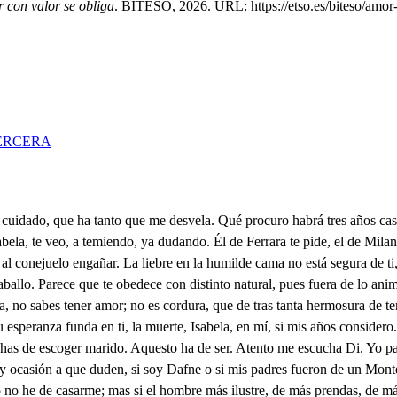
 con valor se obliga
. BITESO, 2026. URL: https://etso.es/biteso/amor-
ERCERA
ible enlute, que corte al Sol su carrera, que el Monte más alto mude, que haga Montes de los llanos y que el globo que circuye el Mar, a términos breves le recoja, y le comute. Pide que vuelen los peces, y que las aves ocupen el Occeano en su albergue, donde su espacio vinculen. Que la tierra sea Cielo, y que el Sol no le dé luces, fuego al agua, y agua al fuego, que ella queme, que él no enjugue. Al templar un instrumento no has visto, porque pronuncie acorde el sonoro acento, que tal vez la cuerda suben; y que faltando el alcance de la cadencia, resume la violencia en el quebrarse; por qué rigores no sufre? Pues de esta manera advierte mi natural; porque juzgues, que violentar condiciones desdichado fin arguye. Tu blasonas estimarme, tú mi padre, no ejecutes fatal golpe en mi albedrío, vil impulso que te impugne. Pues sí, como dices, sabes, que mi inclinación conduce rigores contra las fiera, mi condición no perturbes. Deja que en el Monte al gamo diestra aguarde, astuta busque, y su muerte en tristes ecos soberbios Montes divulguen, Que al espín airado espere, cuando al aire destribuye lanzas de pulmados hierros, si erizados las escupe. Que matando un jabalí mi venablo se deslustre, y que al oso, cuando encuentre, diestro aguarde, fuerte luche. Que al Rey de los animales, cuando furioso conjure contra mis brazos sus garras, mi mano su muerte anuncie. A esto el alma está inclinada, a esto mi valor me infunde, o por Divinos respetos, o causas que ignorar pude. Y así, pues no he de casarme, ni mi esperanza te burle, ni amenazas me prevengas; pues mal en mí se intronucen, Y si por fuerza intentases casarme, no dificultes, que terrible en la venganza, cuando mi agravio promulgue fulminante seré rayo, tigre que rigores busque, áspid pisado entre flores, que cuanto toca destruye; y eternizándome el tiempo; porque mis memorias curen, daré a mi agravio venganza, aunque la vida aventure, alivio a la voluntad, al deseo con que triunse a la inclinación asiento a Florencia que murmure. Todo esto verás primero que de este intento me mudes, que soy mujer, y mujer, que nunca temores tuve Y porque entiendas que tengo más valor del que presumes, dame un León a quien mate, y no un hombre a quien escuche. Oye, espera. . No es posible, que la puedas detener. No la sigas que es mujer determinada, y terrible. Amor cesen tus rigores, pues saco de tus trofeos tras un abismo de penas, una confusión de celos. Mal me pagas, bien te sirvo, y viendo lo que padezco, ni mi cuidado te obliga, ni te ablanda mi tormento. Seis años ha que te sirvo, larga edad para tal premio, que hacen vasallos quejosos, poco agradecidos dueños. Al cuarto de Flor llegué, a hablarla resuelto vengo; que no hay amante cobarde, cuando le animan los celos. Qué respondes al papel? Por mi responda el silencio. Esta es Flor; quiero escondido ver el más hermoso cielo, la criatura más ingrata, y el más divino portento Leonor, mil veces te he dicho, que papeles de Manfredo no recibas, porque yo, ni le estimo ni le quiero. . Ah También te he dicho, (ingrata!) que le acuerdes que no puedo inclinar mi voluntad, a amorosos pensamientos, que no se canse, y me deje, y ahora a decirte vuelvo. que le digas. . Vive Dios, que de cólera reviento! Que si me escribe otra vez, con recados, con papeles, desengaños verdaderos, que yo propia me resuelva a despedirle. . Esto es hecho, que adonde empieza el agravio tiene fin e