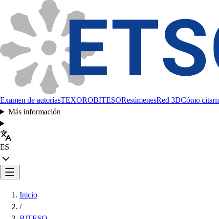
Examen de autorías
TEXORO
BITESO
Resúmenes
Red 3D
Cómo citarn
Más información
ES
Inicio
/
BITESO