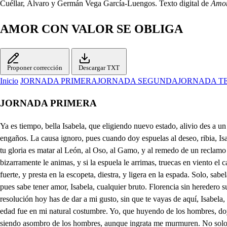
Cuéllar, Álvaro y Germán Vega García-Luengos. Texto digital de
Amor
AMOR CON VALOR SE OBLIGA
Proponer corrección
Descargar TXT
Inicio
JORNADA PRIMERA
JORNADA SEGUNDA
JORNADA T
JORNADA PRIMERA
Ya es tiempo, bella Isabela, que eligiendo nuevo estado, alivio des a un cuidado, que ha tanto que me desvela. Qué procuro habrá tres años casarte; y es por demás, con que ocasiones me das de sospechas, y de engaños. La causa ignoro, pues cuando doy espuelas al deseo, ribia, Isabela, te veo, a temiendo, ya dudando. Él de Ferrara te pide, el de Milan te procura, mi edad el daño asegura, y el tuyo mi gusto impide, Toda tu gloria es matar al León, al Oso, al Gamo, y al remedo de un reclamo al conejuelo engañar. La liebre en la humilde cama no está segura de ti, en el monte el jabalí, el pajarillo en la rama, Si te pones acaballo, bizarramente le animas, y si la espuela le arrimas, truecas en viento el caballo. Parece que te obedece con distinto natural, pues fuera de lo animal, que tiene razón parece, A las armas inclinada tu natural se sujeta, fuerte, y presta en la escopeta, diestra, y ligera en la espada. Solo, sabela, no sabes tener amor; no es cordura, que de tras tanta hermosura de tener amor no acabes. Que tan de esteris fruto tu belleza, es gran rigor, pues sabe tener amor, Isabela, cualquier bruto. Florencia sin heredero su esperanza funda en ti, la muerte, Isabela, en mí, si mis años considero. Todos piden lo que es justo; y pues sabes que es razón, última resolución hoy has de dar a mi gusto, sin que te vayas de aquí, Isabela, has de escoger marido. Aquesto ha de ser. Atento me escucha Di. Yo padre, que como dices, ni amor tengo, ni amor tuve, y desde mi tierna edad fue en mi natural costumbre. Yo, que huyendo de los hombres, doy ocasión a que duden, si soy Dafne o si mis padres fueron de un Monte la cumbre. Yo, en quien varoniles fuerzas, mas que mujériles, lucen, siendo asombro de los hombres, aunque ingrata me murmuren. No solo no he de casarme; mas si el hombre más ilustre, de más prendas, de más partes, en quien iguales concurren valor, ingenio; aspirara, a pretenderme, no dudes, que en vez de hallarme piadosa, materia vil, forma inútil, le matara; porque entiendas mi rigor, y no procures darme un marido a quien mate, darme un hombre a quien injurie. Casada yo? yo sujeta a otra voluntad, que juzgue si el descuido pasó a agravio, si el deseo le produce? Yo cautiva de amor, cuando mi libertad constituye condición, que no obedezca, rigores que no se ajusten? Amante yo? si jamás tuve amor, quieres que escuche ternezas, que me contrasten, amores que me sepulten? Si el amor solo consiste, cuando dos almas se unen, y en el golfo de sus glorias prósperamente fluctuen, cómo es posible que quieras? lo que nunca querer pude, aunque forzando mi gusto tus rigores le instimulen? Y puesto que con casarme te obedeciera, no arguyes de mi condición altiva, de mi soberbia costumbre, que si ingrato a mis favores, mi dueño, como presumes, de otra hermosura pagado más apacible, o más dulce, divirtiendo el pensamiento, condición que se descubre después de cautiva el alma; del hombre efectos comunes, con mi venganza pudiera prestarle alma por volumen, materia en que discurriese, ocasión en que se funde? Ea, padre, que no es justo, que riguroso consultes rigores que me castiguen, pesares que me consumen. Si el natural no se pierde, cómo al mío, padre, induces? pues ser tu hija bastaba, para que menos le culpes. Este imposible no pidas, y pide cuantos discurren los humavos pensamientos, aunque el valor los impulse. Pide, que los vientos pare, que al Cielo apac