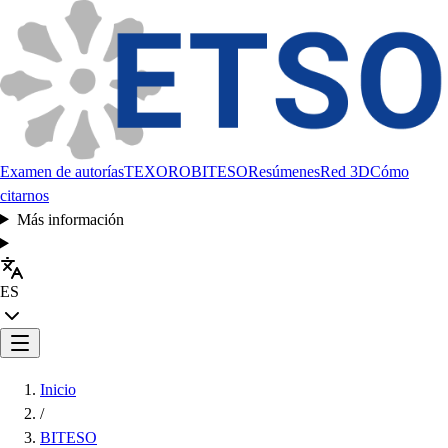
Examen de autorías
TEXORO
BITESO
Resúmenes
Red 3D
Cómo
citarnos
Más información
ES
Inicio
/
BITESO