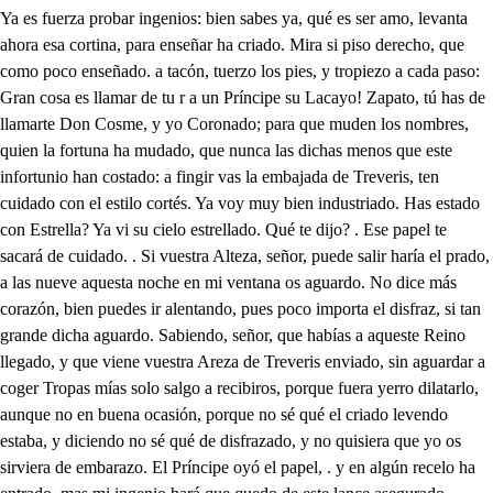
Ya es fuerza probar ingenios: bien sabes ya, qué es ser amo, levanta ahora esa cortina, para enseñar ha criado. Mira si piso derecho, que como poco enseñado. a tacón, tuerzo los pies, y tropiezo a cada paso: Gran cosa es llamar de tu r a un Príncipe su Lacayo! Zapato, tú has de llamarte Don Cosme, y yo Coronado; para que muden los nombres, quien la fortuna ha mudado, que nunca las dichas menos que este infortunio han costado: a fingir vas la embajada de Treveris, ten cuidado con el estilo cortés. Ya voy muy bien industriado. Has estado con Estrella? Ya vi su cielo estrellado. Qué te dijo? . Ese papel te sacará de cuidado. . Si vuestra Alteza, señor, puede salir haría el prado, a las nueve aquesta noche en mi ventana os aguardo. No dice más corazón, bien puedes ir alentando, pues poco importa el disfraz, si tan grande dicha aguardo. Sabiendo, señor, que habías a aqueste Reino llegado, y que viene vuestra Areza de Treveris enviado, sin aguardar a coger Tropas mías solo salgo a recibiros, porque fuera yerro dilatarlo, aunque no en buena ocasión, porque no sé qué el criado levendo estaba, y diciendo no sé qué de disfrazado, y no quisiera que yo os sirviera de embarazo. El Príncipe oyó el papel, . y en algún recelo ha entrado, mas mi ingenio hará que quedo de este lance asegurado. Declarad si yo os estorbo, que ocasión habrá de hablaros, y de que deis la embajada. Antes, señor, tan contrario es, que estimo a vuestra Alteza (deme aquí, señor, amparo) lo mucho que favorece a quien nada ha granjeado; pues lo que yo hacer debiera, vuestra Alteza ha anticipado. Y ahora, señor vuestros pies, conforme es acostumbrado, como a Embajador me dad. Qué bien finge! no va malo. . Alce vuestra Alteza, y diga. De Treveris Enviado: no sino de Tiro, miento . (cuál se la voy enbocando!) voy a Inglaterra, a ver como en el Mar lo ha pasado la Princesa, pues llegó noticia, que hecho pedazos su Navio, se fue a fondo; si bien acá me han contado, que vuestra Alteza del Mar la sacó sobre sus brazos: también aquesta es mentira, . que el que la sacó fue mi amo. No la saqué yo del Mar, . mas pues lo dice, finjamos: Yo fui quien me hice dichoso a costa de su desmayo. No sé si le tire un mientes, . que le deje tiritando. Respondo. . No hay para qué, que ya respuesta he encontrado, si aunque calle vuestra Alteza, sus hechos la han publicado; En cuanto al papel, que vio vuestra Alteza, Coronado, (que así el Lacayo se llama) al entrar hoy en Palacio le vio, y alzó, y él curioso, creyendo que fuese algo, le abrió, y leyó a V. Alteza iba, si yo no me engaño (sin duda, alguna criada le perdió) él regocijado, quiso hacer fineza suya el habérsete encontrado; conociendo que de Estrella era, quiso, disfrazando el encuentro, decir, que ella para ti se la había dado, para caer en tu gracia: esto es lo que estaba hablando; Coronado? . Gran señor. Pon ese papel en manos de su Alteza. Ya le pongo, y en sus pies pongo mis labios. Tomad en pago esa joya. Viváis dilatados años: yo haré, traidor, que me des lo que me niegas postrado. Dadme licencia de leerle. Vos, señor, pedisla en vano, Si vuestra Alteza, seños, puede salir hacia el prado, a las nueve aquesta noche en la ventana le aguardo. Hay mayor felicidad! Señor Venid al Paracio; y tú, Coronado, ven, que has de llevarla el recado. Voy donde tu Alteza manda. Hay hombre más desgraciado? Yo he de llevar a mi dama papeles de enamorado! Vamos, que yo la daré cuenta de lo que ha Loco pensamiento mío, adónde te has despeñado? esperas ser aplaudido, oh quieres ser despreciado? Adoras quién no te estima? Ah aleve! ah mudable! ah falso! como flechas de Cupido tan diestramente volaron, que cuanto más de ellas huyes, te atajan más presto el paso? Tú no dijiste que habías: pero qué digo? qué hablo, si es cada aliento un cuchillo, y un dobal? acuda el llanto, borren sus largos raudales del Príncipe agravios tantos: el Príncipe me desprecia, y es mi prima su cuidado? me excede a mí en la hermosura? ojalá el salado charco, antes que ver mis desprecios, en sus olas anegado; más tente voz, no prosigas, no prosigas, sella el labio: Yo del Príncpe quejosa? debiera ser al contrario, debiera el Príncipe amarme, yo al Príncipe despreciarlo; porque siempre las mujeres han de obrar con tal recato, que cuando más aman, mas firmes han de estar negando; pero si ya me vencí, si el Dios ciego en mí ha reinado, que he de hacer (pobre de mí!) sino es sentir, y llorarlo? En fin, ya estoy arriesgada: quiero llamar un criado, y declarar por escrito, a el Príncipe mi cuidado: digo? . Dichoso seré, si acaso hubiere acertado en salir a vuestras voces. Aunque a vos no os he llamado, un secreto he de fiar de v Entraos en ese cuarto: un pape! para el Príncipe he de daros, el premio yo os le prometo, si le entregáis con recato. Qué más premio puede haber, señora, que el agradaros? Que en servir a las mujeres, hemos visto ejemplos artos, y obedeciendo a la tierra, camina el Sol a el Ocaso. Tanta urbanidad gastáis? Soy, señora, poco urbanos mas son razones dictadas de influjos de vuestros rayos, pues si el ignorante es ciego, y es la ceguedad un Caos, a el salir vos a este sitio las tinieblas se ausentaron; perdonad, señora, que esto no es causa para agraviaros, que la verdad nunca ofende, y es delito lo contrario, ni vos podéis persuadiros, que he de ser yo tan osado. Cómo es fácil que lo crea? A lo que os he dicho vamos. Rodulfo, bien podéis ya aquese disfraz quitaros, que quien tal amparo tiene, para qué anda disfrazado? Id a los rayos de Inés, que ellos podrán alumbraros. Salid del Caos oscuro de ese disfraz, a lo claro, que si no sois conocido, mal seréis reverenciado: Yo me voy, porque me ofusca tanta luz como ha sembrado en aquesta cuadra Inés. Si esos acentos tiranos son quizá porque te olvide, el remedio está en la mano; declara quien soy verás mi cuello a tus pies postrado. Si es delito que un papel, en el disfraz de criado, llevé a el Príncipe venganza puedes tomar de contado, que este ha sido mi delito; pero dirás que te agravio, porque qué mayor ofensa, que a el Príncipe andar llevando papeles de Doña Inés? Sella la voz, sella el labio: Si sabes que un papel mío diste a el Príncipe en sus manos, qué mayores evidencias puede haber de qué te enfado? Si fuera el papel de Inés, qué poco le hubieras dado, te hicieras desentendido, y hubieras le hecho pedazos. Absorta, y fuera de mí, mi pundonor olvidando. Tú eres Príncipe de Tiro? Pero qué es lo que he escuchado! Estrella, Príncipe llama a aquel humilde criado! Prima Estrella? Inés lo ha oído, y es fuerza disimularlo. A quién Príncipe de Tiro llamabas? . A este, que ufano, con palabras amorosas intento tener su trato; y hablando por má mi honor, a el ver tan gran desacato, airada le pregunté, si había resucitado de Tiro el Príncipe? pues solo él cupo en mi cuidado; tú eres Príncipe de Tiro? (le dije) considerando, que después que él feneció, es quien adoró Fernando. Anda, que Flora dará lo que te tengo encargado. Voy, señora, a obedeceros; Qué bien que lo ha remediado! No creas tal osadía. A ver a Don Cosme vamos. Ya, señor, que tu tristeza en mi pecho ha ocasionado, que te acompañe en sentir acasos, que no has contado a mis lealtades, quizá algo de mi sospechando, permite que yo te dé la satisfacción, que cuando tu pecho no me revelas, sin duda yo lo he causado; la satisfacción que doy, es suplicarte humillado, que proceda tu rigor contra mí, que si he pecado en algo contra ti, pido, que el perdón sea, cortando de mi cuello la cabeza, para que puesta en un plato, pueda servir de escarmiento a todo traidor vasallo. Antes, Duque, es tan distinto (qué mal que pronuncia el labio!) cuando preso el pensamiento, de dos extremos contrarios, sin saber a cual acuda, está el pecho vacilando. Señor, no me respondéis? Sabed, Duque, que me hallo en el lance más terrible, en caso más apretado, que ha imaginado el discurso: dos papeles han causado mi tristeza uno me dio ahora a el entrar Coronado, el otro me dio endenantes, en dos partes soy llamado, y aunque el un sitio aborrezco, es fuerta acudir a entrambos. A uno, me obliga el amor; al otro, lo cortesano; Estrella, y Inés me llaman, una hora me han señalado. Si a una falto, es poco amor: si a la otra, soy poco urbano, entre aquestos dos extremos anda el discurso dudando, lo de fino, amante lidia, con el poder soberano, y aunque son fuertes potencias, por ninguno queda el campo. El amor dice que vaya a Estrella, y me ataja el paso la Corona, porque son sus fuertes grillos pesados. Señor, si aquesa es tu pena, salgamos los dos al prado, que la ocasión nos dirá lo que hacer debemos. Vamos, que alguna vez la fortuna ha de dejarse al acaso. Flora, en lance tan terrible, qué hemos de hacer? Acostarnos, y decir que estamos malas, y así no podrán culparnos. No, Flora, yo tengo aviso, de que al Príncipe ha llamado Inés a la milma hora, yo en el balcón esperando he de estar a que ellos vengana y mi nombre equivocando, si es el Príncipe, hablarele con requiebros, con halagos; y si es Rodulfo, podré dar fin a tantos cuidados. Pues, señora, ven que es tarde, y va la hora llegando. Vamos, donde a mi fortuna, o principio, o fin pongamos. Cómo va de Embajador? Señor, estoy bien hallado con mi oficio, aqueste oficio había de durar mil años, en él hay lindos capones, lindos faisanes, y pabos, se llena muy bien la panza, y en fin, hay amo criado, Ya en la ventana parece que se ve Estrella esperando. Oh lo que tarda en llegar consuelo al desconsolado! Estrella? Quién con mi nombre es el que llama? . Fernando. Ay pobre de mí, que dije . que era Estrella! Bien llegado sea a este sitio su Alteza. Con el nombre se ha engañado; . dichoso yo, si a tal hora, señora, hubiere llegado, que mereciere un favor. Vuestro lenguaje he ignorado Príncipe; si solo vos sois a quien estimo, y amo, qué dudáis de mí? Que en mí cuanto puedo, cuanto valgo todo es vuestro: qué mal fiojo! Ese favor he esperado de tu boca: qué disculpa podrás haber encontrado? No ignoraba que era yo por Ferna