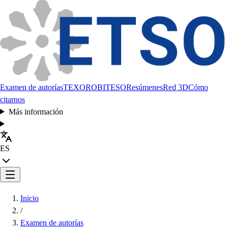
Examen de autorías
TEXORO
BITESO
Resúmenes
Red 3D
Cómo
citarnos
Más información
ES
Inicio
/
Examen de autorías