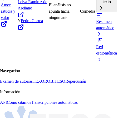
Leiva Ramírez de
texto
Amor,
El análisis no
Arellano
astucia y
apunta hacia
Comedia
valor
ningún autor
Y
Pedro Correa
Resumen
automático
Red
estilométrica
Navegación
Examen de autorías
TEXORO
BITESO
Repercusión
Información
API
Cómo citarnos
Transcripciones automáticas