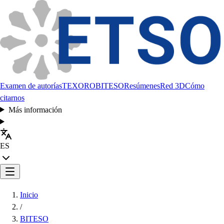
Examen de autorías
TEXORO
BITESO
Resúmenes
Red 3D
Cómo
citarnos
Más información
ES
Inicio
/
BITESO