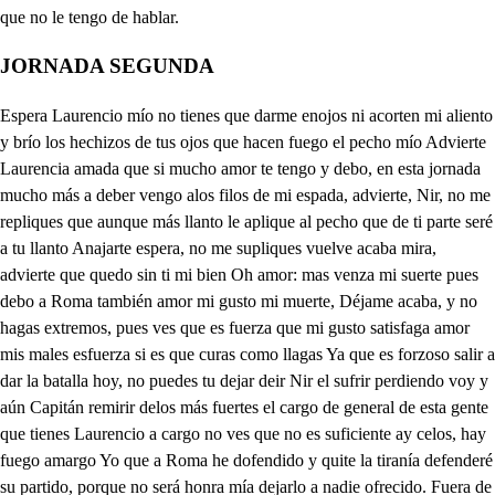
JORNADA SEGUNDA
Espera Laurencio mío no tienes que darme enojos ni acorten mi aliento y brío los hechizos de tus ojos que hacen fuego el pecho mío Advierte Laurencia amada que si mucho amor te tengo y debo, en esta jornada mucho más a deber vengo alos filos de mi espada, advierte, Nir, no me repliques que aunque más llanto le aplique al pecho que de ti parte seré a tu llanto Anajarte espera, no me supliques vuelve acaba mira, advierte que quedo sin ti mi bien Oh amor: mas venza mi suerte pues debo a Roma también amor mi gusto mi muerte, Déjame acaba, y no hagas extremos, pues ves que es fuerza que mi gusto satisfaga amor mis males esfuerza si es que curas como llagas Ya que es forzoso salir a dar la batalla hoy, no puedes tu dejar deir Nir el sufrir perdiendo voy y aún Capitán remirir delos más fuertes el cargo de general de esta gente que tienes Laurencio a cargo no ves que no es suficiente ay celos, hay fuego amargo Yo que a Roma he dofendido y quite la tiranía defenderé su partido, porque no será honra mía dejarlo a nadie ofrecido. Fuera de que mi contrario viene a avisarme en persona, con ánimo temerario y y mi intento así se abona que es más justo y necesario Nir Un terrible mal me ofreces señor el amor me excusa Nir perdón Laurencia mereces, que nunca el amor acusa La hierros formados a veces. (ho Que el amor es quien te a hec estor CAUAILERO DEI estorbar este honor mío por no verte en tal estrecho . o amor, o gusto molesto aunque más Laurencio fío de tu espada satisfecho y temo que de mi fama su curso los hechos borre La seña señor nos llana, dela vela dela torre que el Papa, y Emperador vienen sobre Roma ya y de Italia lo mejor pues presto al arma toca rompa el aire el atambor, y prevéngase mi gente y tu Urbaño ponla en orden, gol que con armas reluciente e a la vista el campo borden cuando salga el Sol de Oriente . Toca a marchar enemigo No que de cn Roma hombre noble rico, hidalgo, o plebeyo que en esta ocasión no doble sus ventajas, y a Pompeyo venza en ánimo de un roble Y en san Miguel dejaréis la gente de guarnición que vos Urbano sabéis pondrelo en ejecución Nis, y vos con ella saldréis. Hasta ponersa en su puesto que yo con la demás gente prosegeire Amor qué es esto? no es Urbano suficiente Laurencio Nis. ya me combate déjame Laurencia mía quedo, pero el tiempo corre, . que gustes, que me maltrate tu ausencia vamos, que el día entra, y no es bien se dilate mi bien, mi amor, mi alegría a lástima me provoca Ni alto a marchar to que el parche espera cierra esa boca marche el ejército marche Nir. toca al arma. roca toca que dentro en mi pecho toco a nunca estar bien cantigo, pues me tienes en tan poco que aún ni a mirarme te obligo. Toca, que yo tocaré a desdén, celos, y rabia mas no! que te tengo fe, y aunque tu lengua me agravia tuya Laurencio seré Yo seguiré tus desvíos pues gustas de darme enojos, y aunque huyas con más bríos haré mis ojos dos ríos y detendrante mis ojos. De Dios la causa, hijos se defiende pues contra su Vicario y sostiruto tomar las armas Nicolao pretende Y dejando de Cristo el instiruto que es defender la causa dela Iglesía, el como mentecato, y bruto De darnos guerra sin razón, se precia a quien ha obedecido todo el mundo, desde el remoto Chino hasta Grecia. Eneso mi opinión, y fuerza fundo padre sanctísimo) y en eso confiado, ha de ver Nicolao si lo confundo (chado Que aunque venga más fuerte y pertre de Turcos y Romanos valerosos. que entró por Troya el Griego porfiado Y más que Jerjes, cuando los famosos y más fértiles ríos agotaban sus soldados lucidos, y copiosos Sus ojos que de verse, imaginaban, señor del mundo, y a sus pies rendido ande llorar, como los del lloraban. Dicen que es delos suyos tan temido, y con tan grande extremo respetado que a Trajano, y a Nuva pode olvido No se apartara Romano de su lado si a cuchilladas los hacemos piezas que a tal Roma conel haya llegado. Pondrán todos sin duda las cabezas. por la suya negocio es peregrino lo que a contar Rodulfo ahora empiezas. Pero conel favor alto, y dinino de sujetarlo a mi obediencia salita a muy pequeños lances imagino. Tiene en el rostro y talle, tal; y tanta gravedad y valor, que pone al mundo volviendo a mirar bajo su planta En justicia no tiene otro segundo cuando con el me vi, me hiua obligando a ser su amigo, más ahora fundo Mi intento, en sujetarlo peleando que aunque tan recto, al fin tirano ha sido Ecclesía, pues de pelear elbando. De Roma con su ejército a salido, Nicolao pues al arma marche el Campo a vos señor que os agradéis os pido A penas forma dela planta estampo y según llegare de presuroso no tocaré, ni aún dela nieve el ampo Tu Rodulfo, pues eres animoso, con los soldados veteranos fuertes adelanta tu escuadra victorioso. Tú que de esta aflición la causa adviertes señor delos ejércitos destruye tus enemigos más con buenas muertes. Que aunque este pueblo de tu yugo huye que con tu sangre lo compraste mira, y tantos males por su bien concluye. Tú verás si Laurencio no retira su ejército vencido y destrozado y por perdón humilde aquí suspira. Yo estoy de tu valor tan confiado, que eso y más de tu esfuerzo hijo espero que me pondrás en mi debido estado Vamos ya, que por verme con el muero y por juntar los filos vencedores del reluciente y afilado acero vamos y Dios nos haga vencedores, De esas memorias no cures que tiempo habrá que más bien y dejaya tu desdén aquesas cosas procures. E3 Que Que entre el son del atambor . ya Porcia puedes callar, que el ejército apresura, muy mal señora se cura la guerra dulce de amor. (ra Ay Cornelio a Dios pluguie que Porcia estuviera tal, que para aplacar su mal tu consejo recibiera. Pero tiene amor mi pecho, puesto en tal extremo ya, que tu consejo vendrá tarde, mal, y sin provecho. Tú como libre aconsejas, y yo lloro mi pasión, pues como sin posesión de cautiverio te quejas. Si no te quiso Lanrencio no estas libre? . libre estoy, pero si el alma le doy ya la aprisiono en silencio. Aunque algunas veces sale por los ojos para verle, mas luego vuelve a ponerle en pena que gloria vale. Porque aunque ve mi pasión su muerte, ve aquellos ojos, que robaron los despojos. a este triste corazón. Por cierto Porcia tú das en donoso desatino, amor me dio este ramino, y estorbarlo es por demás. Ay mi Laurencio y mi bien, hasta aquí encuentro tu no- amado Laurencio, (bre asombre mis sentidos tu desdén. Mas no huyas de mi vista, ORTUNA DEI que comienzan a marchar los soldos, . qué resista La lengua, pides en vano: que es instrumento que en toda la ponzoña mala del pecho, y lo deja sano, Déjame Cornelio dar alivio a mi mal, Laupodría un soldado en cortesía cierta cosa preguntar. Preguntad en hora buena soldado de taferan ( qué hermoso, que galán aliviado me a la pena. Preguntad soldado amiga y contad vuestra demando a muchos años que and un hombre honrado conm Y es tanta nuestra amista; que matrimonio parece, dichoso aquel que merece gozar de tu voluntad. parece se ha suspendido, qué cruelda d amor es sin duda Porcia es aquest ella es no me ha conocido, Bien será disimular ( como es el amistad tanta a penas ruueve la planta que no lo vaya a buscar. Y ahera en aquesta guerra se vino sin darme parte, que es aficionado a Marte que el ocio torpe destienn Vengo a buscarle, y quisio hay enemiga cruel que me dieses ceunta de él y es su nombre? . Ursin espera. CAVALLERO DEI Urfino? Si Urfino pues, r es vuestro pariente amigo? fuelo un tiepo, y ya es testigo de mudanzas, y interes. Ahora le quiero bien solo porque tú lo quieres, T . hablando están, o mujeres maldigaos el cielo amén. Ya es Ursino, ya Laurencio; ya este, y después estotro, y mañana será otro: yo solo no diferencio. Que en todo soy general, sea Cristiana, o lea mora, de . esto le faltaba ahora d (para remedio) a mi mal. mi Por eso os beso las manos, a y mi persona os ofrezco, si es que serviros merezco, que ser menos Cortesanos. Sois de Roma natural? natural soy de un dolor, y es grande, y es el mayor que pudo tener mi mal. Y quién esa patria os dio? ausencia me dio esta dicha y es es vuestra madre? desdicha pues nací con ella yo. Sínduda aqueste es amor, y quiere disimular, pues se ha venidd a quejar de su desdicha y dolor. Y quién os causo ese daño? mi estrella, ya va saliendo, que va ssiempre persiguiendo mis placeres, gusto extraño. Me da su conversación, quisiste bien? (ya le toco,) quise, y fue mucho? fue poco, aunque fue de corazón. A quí conviene fingir con esta enemiga, a cielos, y que ha sido, han sido celos? quién lo pudiera decir, Celos son de otra mujer de otra tienes celos, bueno, si tienen igual veneno que mal se pueden hacer. De una mujer el amor en distinciones no mira, que es hijo de la mentira siempre a la verdad traidor. Como es la mujer livuiana a cualquier viento se mueve, y si da en serlo se atreve a cualquier ofensa vana. Será la que te hiciare, que supuesto que se atreva a olvidarte, no es muy nueva esa ofensa en el que quiere. Qué nosotros olvidanos y a veces sin ocasión: pero dime en conciusión, pues que de aquesto tratamos. Cómo de mujer la celas? ya que mis males escuchas, y son mis desdichas muchas, y mayores sus cautelas, Sabrás que dio en querer bien a mi cuyo cierta dama, que en el amor y su llama a todos daba desdén. Al fin aqueste angel mío vino aquí sin mi forzada con su padre, a esta jornada de quien mis venturas fío. Que nunca en la guerra suele dejar de haber mil mudanzas, fuera que mis esperanzas hay otro que las desuele Porque la enemiga mía siguiendo a mi gusto viene suspensa el gusto me tiene su amor y su gallardía Yo se lo vendré a decir este es en suma mi mal y dicho con gracia tal será fácil de sufrir Demás que el cuento es galano brávamente se enternecen sin duda los dos se ofrecen con término Cortesano porcia vamos, que ya es hora que el Sol al Ocaso parte, hablándole a estado a parte y casi de gozo llora. Vamos mi nuevo cuidado ven ya voy a acompañarte voy mi Laurencio a buscarte. or entra divino soldado, No tienes que apasionarte Ursino que esos enojos se acabaran los despojos,