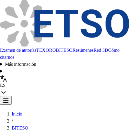
Examen de autorías
TEXORO
BITESO
Resúmenes
Red 3D
Cómo
citarnos
Más información
ES
Inicio
/
BITESO