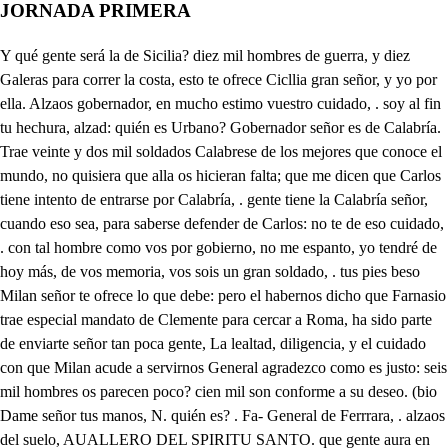
JORNADA PRIMERA
Y qué gente será la de Sicilia? diez mil hombres de guerra, y diez Galeras para correr la costa, esto te ofrece Cicllia gran señor, y yo por ella. Alzaos gobernador, en mucho estimo vuestro cuidado, . soy al fin tu hechura, alzad: quién es Urbano? Gobernador señor es de Calabría. Trae veinte y dos mil soldados Calabrese de los mejores que conoce el mundo, no quisiera que alla os hicieran falta; que me dicen que Carlos tiene intento de entrarse por Calabría, . gente tiene la Calabría señor, cuando eso sea, para saberse defender de Carlos: no te de eso cuidado, . con tal hombre como vos por gobierno, no me espanto, yo tendré de hoy más, de vos memoria, vos sois un gran soldado, . tus pies beso Milan señor te ofrece lo que debe: pero el habernos dicho que Farnasio trae especial mandato de Clemente para cercar a Roma, ha sido parte de enviarte señor tan poca gente, La lealtad, diligencia, y el cuidado con que Milan acude a servirnos General agradezco como es justo: seis mil hombres os parecen poco? cien mil son conforme a su deseo. (bio Dame señor tus manos, N. quién es? . Fa- General de Ferrrara, . alzaos del suelo, AUALLERO DEL SPIRITU SANTO. que gente aura en Ferrara? . la que basta aura cuatro mil hombres de pelea, Dícenme que hay algunos que en secreto favorecen la parte de Clemente. indicios hay señor de ello bastantes: pues volveos a Ferrara, que más vale con cuatro mil soldados de presidio, (que decís que tenéis para está impresa) conservar la ciudad, y defenderla, que en la ocasión presente aventurarla: volveos a Ferrara, de Florencia agradezco el honrado ofrecimiento, a tus pies gran señor estoy humilde, quién es? . Duraco rey que fue de Nápoles ya por ti gobernador perpetuo, tengo de tus servicios gran memoria, si mis deseos valen por servicios, muy grandes son senor los que te he hecho: pero de otra manera muy humildes, basta vuestra lealtad, alzaos del suelo: debajo de tus plantas solo espero el Reino que perdí, dame tus plantas, este señor es Hamete Rey de Tunez, a le tiranizado Alimuzáfar su hermano, el Reino con el gran poder del Turco, viene a pedir favor, donde te ofrece de ser tu tributario mientras viva. Dárete cada un año mil alfombras, de oro de Arabia, y Seda de Sagunto, labradas dentro en Tunez, y sembradas de finas piedras, y lucientes perlas. ducientas yeguas, que igualando al viento, corren de modo, que la tierra misma donde pongan las plantas, no lo sienta, y más si más quisieres, porque solo me ayudes con tu amparo, y con tu gente no ayudo Moro yo a los enemiigos de la Iglesia de Crilto, y del Pontince, denle diez mil ducados para ayuda de costa, y cuatro yeguas las mejores, de las CAVALLERO DÉL rbano, Roma en decir o que dice, yerro fue le los que hace el amor: sonfieso que ha sido error, pero yo me enmendare. Amor de mi esposa ha sido causa Urbaño de que ansí murmure Roma de mí, y de haberme divertido. Ella es la ocasión de todo, y quitaré la ocasión: venza al amor la razón. a esto Urbaño me acomodo, nte en . e. resla. Laurencia sale, . señor bist qué os hacéis, adónde andáis? entiral o mi Laurencia, . pesáis que es mármol, o bronce amor. Oh que ha de poder sufrir bi vivir una hora sin vos lig si vivimos como dos, muy mal puede amor vivir. Volvedme a dar nueva vida, mi bien entre aquesos brazos, guNitol. razón es que con abrazos celebréis la despedida. El alma me alborotáis, sosegad la luz del día, vaisos? no Laurencia mía, dantes sois vos la que os vais Yo? mucho siento el perderos, de qué modo me perdéis? decidmelo? no me anubléis mi gloria vuestros luceros. Extraño golpe de ausencia, declarad me aquesta enigma fue mi estrella, fue mi clima ya me falta la paciencia. Qué a mí habéis d ausentaros? no me matéis con enojos, ay Laurencia bellos ojos ay esposa, ay ojos claros. Desatad la confusión, que me tiene el alma muda. sacadme de aquesta duda? declarad esa pasión? Decidme, de qué manera señor me habéis de perder, o que ocasión ha de ser causa de que ausente muera? Qué ausencia será bastante a romper mi bien loslazos, que con mil modos de abrazos anuda amor arrogante, Laurencia Roma murmura que portener divertido, el ingenio y el sentido: al sol de vuestra hermosura No acudo a mi obligación y me olvido del gobierno: bien se que amor es eterno, en mí y que tiene razón. Salios de Roma almomento, desterrada por un año. qué decís? suceso extraño, señor? tened sufirimiento esto Laurecía es forzoso y esto importa a mi quietud como tanta Rectitud señor Rey amor esposo Volve ese rostro a mirarme si matarme no queréis esto importa, no tenéis, señora D 4 señora que replicarme. Dentro de un hora os salid de Roma, rigor terrible, como señor es posible. volve ese rostro, advertid. No me repliquéis ya más, partí luego. pues no quiero replicaros, justiciero señor, y terrible estás. Calla tú, en resolución me condenas a tu ausencia? esta es última sentencia, y no admite apelación. Pues ya que me he de partir, y es fuerza que ausente muera, dame un abraco si quiera, para que pueda vivir. Temo que me has de vencer, si ahora me pones lazos, que son fuertes los abrazos de la más flaca mujer. Vete Laurencia con Dios, y no me mates el alma, yo me voy, yo quedo en calma: extraños efetos dos. Vaste, terrible dolor, quiérelo mi estrella ansí, hoy que te apartas de mí empieza a enojarme amor. Hoy me falta en tu cabello el Ebaño natural, en tus dientes el Cristal, la blanca nieve en tu cuello. Hoy en tu frente espaciosa, me falta la Luna llena, ADUERSA FORTUNA DEI en tu color la azucena, con el jazmín, y la rosa: Hoy en tus labios divinos me falta el coral reciente las ricas perlas de Orient en tus dientes cristalinos, Y así en tus faciones bell me falta Laurencia mía, los Cielos, el Alba, el día la Luna el Sol, las estrella El bien mayor, la más alta gloria, que al alma conque porque en faltarme tú vise todo Laurencia me falta. Vete con Dios, que me vos de tu vista enterneciendo, que eres Sol, y estas ardie yo cera, y al fuego estoy. Atrueco de opedecerte yo gusto deir amorir: esto se llama partir? aquesto se llama muerte? Ya Carlos señor a entrad por Italia, pues qué hacemos, tóquese al arma, y marche gima el parche atormenta Are la tierra el Frisón, bañando sangrienta espuma rompa la rierra, y consuma de los pífanos el Sol. Retraten al Sol las picas con sus lucientes espejos, pareciendo desdelejos grana fina en conchas ricas. Rompa porque no le estor el caballo de la boca CAVALLERO DEI la cárcel al alma, Isi toca. ̱. tiemble Carlos, tiemble el orbe Roma gran señor no toma, bien de tu esposa el ausencia. qué dese en Roma Laurencia pues me parto yo de Roma, A mandado sopena de la vida, por público pregón, que ningún hombre te llame Emperador, . parece sueño, que un hombretillo bajo, y mal nacido, haya tenido tanto atrevimiento: por mi Corona que es suceso raro, y digno de tener en la memoria. Tiene de modo enhechizada a Roma, con su afabilidad, y su gobierno, con su prudencia, su bondad, y trato. que a no tener de Dios conocimiento le adoraran por Dios, como a Saturno, y a Júpiter, en tiempo de Gentiles. y le hicieran estatuas; caso extraño, que con tan grande retitud gobierna? es de modo señor, que no se ha visto Roma en tanta quietud, paz, y concordia desde Trájano acá, y aún imagino que Cuma, ni Trájano no le igualan, según la rectitud con que los trata. Cuanto adquiré reparte con los pobres, sin dejar para si sola una mínima, de la misma manera trata a todos, que si de Roma Senador no fuera. No se le a conocido en cuatro meses, que a que gobierna desde Roma a Italia, cosa que huela a sinjusticia. a su misma mujer a condenado a muerte, que es el extremo que decirse puede. tiene buen talle? es un milagro en todo, Si le vieras la cara, no dijeras si no que en el es natural el cargo, no S. no ha hecho en la Majestad mudanza, que es el mayor valor que de él se cuenta, el mismo es hoy en humildad que era, es soldado? es un César, es un Hecor, trata con tanto amor a los soldados, que el más cobarde perderá la vida por defender la suya, y aún es poco: adora Roma en él, y aún no me espanto, que su afabilidad, y su gobierno, da muestra que la adoren, y respeten por quién soy, que le soy aficionado, y que deseo verle, de que modo le podría yo ver? . muy fácilmente: ya Señor el Real queda asentado, a esto Rodulfo estoy determinado. (n. Pues no adorabas a Ursino? ya he mudado de querer, es posible? . soy mujer y amor todo es desatino. Si no te espanta que el Mar, crece y mengua en un momento si no te espanta que el viento jamás este en un lugar. Si la fácil condición, del tiempo breve, y ligero no te espanta, y primero móvil, la revolución. Si no te espanta, que el Sol, camine paso entre paso desde el Oriente al Ocaso rico por el de arrebol. Si de la inconstante Luna, no te espanta la mudanza: ni su propria semejanza en la mudable fortuna. Si no te espanta que el Cielo amanezca claro, y rubio, y retratar del Dilubio el día final al suelo. Que no haya cosa en un ser de cuantas el suelo mira. porque te espanta, y admira que se mude una mujer? Verdad es que tuve amor a Ursino, sí, y que también Ursino me quiso bien, pero marchítose en flor. lliciste aquel memoria! por el orden que te di? si señora, . traesleay! muestra: . no creverata De tu firme voluntad, cuándo es para mejorarl Coruclio amigo el mudarse valor es, no velidad. DEL CAUALLERO Y que le piensas decir, si te topa? . cómo que: dírele que me mude, que amor no sabe mentir. Quién es Fabio? (ces ab yo soy Fabio, Si. cuatro escudos, . dos mil ve beso tus pies, Ni mas mereces denle una alabarda a Octabio. Está asentado el Real? ya señor está asentado, Nitel. sois un valiente soldado, beso tu planta real. Yo me acordare de vos, Os soy tu hechura: iel cuanto amigo esta de aquí el enemigo? cosa de una milla, o dos. Sois vos Lelió un Milanes er que me hizo un gran servicio? no señor: yo soy Mauricio: ira humilde estoy a tus pies. Cuanto te debé? . dos pagas, hacelde luego pagar, el mundo es poco hollar si de esta manera pagas. En gran peligro te has puesto cuál