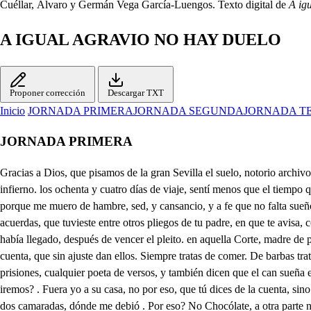
Cuéllar, Álvaro y Germán Vega García-Luengos. Texto digital de
A ig
A IGUAL AGRAVIO NO HAY DUELO
Proponer corrección
Descargar TXT
Inicio
JORNADA PRIMERA
JORNADA SEGUNDA
JORNADA T
JORNADA PRIMERA
Gracias a Dios, que pisamos de la gran Sevilla el suelo, notorio archivo de nobles, fértil palestra de ingenios. Y dale gracias también, porque nos sacó, y no muertos de Santander. . Que?tan mal te ha parecido? . Un infierno. los ochenta y cuatro días de viaje, sentí menos que el tiempo que allí estuvimos Calla, siempre has de ser necio? Si aquestas son necedades, digo, que ya te obedezco; mas tratemos de buscar posada, porque me muero de hambre, sed, y cansancio, y a fe que no falta sueño. Pues guía al Cristo, con todos, o a la de la Reina. . Tengo, un buen consejo que darte. Dile, pues, que ya le espero. En Santander, biente acuerdas, que tuvieste entre otros pliegos de tu padre, en que te avisa, como ya el Corregimiento de Toro, había acabado, y se va a Madrid de asiento: de don Fernando una carta, avisándote, que bueno a Sevilla había llegado, después de vencer el pleito. en aquella Corte, madre de pretensiones, podemos, pues ha llegado a su casa, irnos a ella, que quiero comer, sin aquel cuidado. de saber del mesonero. el ajuste de la cuenta, que sin ajuste dan ellos. Siempre tratas de comer. De barbas trata un barbero, un Gitano de engañar, un sastre, si hay usos nuevos, un procurador de trampas, un Doctor de los enfermos, un alguácil de prisiones, cualquier poeta de versos, y también dicen que el can sueña en la caza durmiendo, si veo que todos tratan de su menester, yo quiero, pues es lo que he menester, tratar de comer hambriento; pero en fin, iremos? . Fuera yo a su casa, no por eso, que tú dices de la cuenta, sino porque unos fueron en nuestra amistad constantes correspondidos afectos en Nápoles, y en Milan, sirviendo en un mismo Tercio, siendo los dos camaradas, dónde me debió . Por eso? No Chocólate, a otra parte nos vamos, que a verle luego iré desde la posada. A mi pesar te obedezco, ya estuvieramos en casa si siguieras mi consejo, y de Santander te fueras a Madrid, sin estos cuentos, de venir con los Navios a Cadiz, y luego al Puerto, y desde el Puerto a Sanlucar, y después entre barqueros pasar una mala noche por el río; aquesto es bueno? no quieres que aquesto llote? no quieres que sienta aquesto? Chocólate, un alto impulso gobierna mi pensamiento; conocerás la tapada? Qué, señor? aún dura eso? de la tapada te acuerdas después de tan largo tiempo? 1. Muera el traidor. Ah villanos, y aleves! así soberbios os atrevéis? 2. Gran valor! 1. Matadle. . Pero qué veo? tantos contra uno, a donde se permite? mas su esfuerzo, y valor, pública, que es bien nacido; darle quiero con esta espada socorro, y castigo a tan vil hecho. Qué es esto? Apenas entramos en Sevilla, y ya tenemos aventuras, Quijotales, y Beleanises empeños? no te ha bastado escapar, hombre, de aquel Norte fiero ocho días, si no ahora venir a deshacer tuertos? Huyamos, que la ocasión hemos perdido. 1. Lo aprevo, que podemos otro día irle a buscar a otro puesto. Estos me cascan la parte, sin comerlo, ni beberlo; ellos se van, no me han visto, ladrones son, pues cubiertos llevan los rostros, por Dios. Canalla, así os vais huyendo? Aquí con vos me tenéis: nada temáis, Caballero. Que tanto cobarde huya! Don Melchor? Qué miro, cielos! don Fernando, amigo mío, cómo? más sigamos presto estos cobardes traidores, que de ellos con este acero he de vengarnos. . No amigo, no es acertado dejemos que se vayan, la cordura esto 