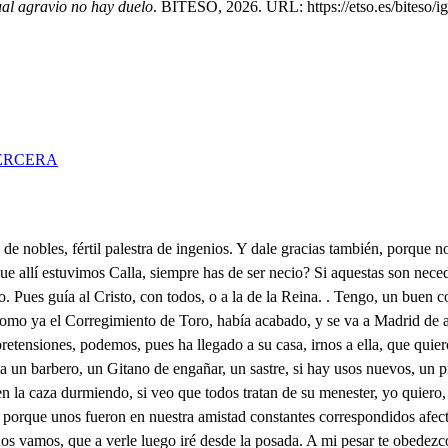
ual agravio no hay duelo
. BITESO, 2026. URL: https://etso.es/biteso/i
ERCERA
aconseja, y es cierto. G ̱. dejémoslos, pues os basta portriunfo del vencimiento el que cobardes os huyan, pues es temor, o respeto. Si señor, déjalos ir, que son cuatro Filisteos de atreinta varas de alto; y a fe que no lo encarezco. Calla loco: mas contadme la causa de tanto riesgo. No sé, por Dios, ni imagino, que motivo, o qué pretesto tuvieron para embestirme, a Leonor, tú eres el dueño, y causa de este cuidado, mas por ti, la vida tengo en poco, muera por ti, quien hoy por ti está viviendo. Saliendo aquesta manana a libertar pensamientos, que de los hierros de amor viven cautivos, y presos, por este arenal oí ruido hacia esta parte, y luego vi, que de aquellas maderas aquesos hombres salieron a matarme, no sé más, o sin duda me tuvieron por otro, o de alguna envidia movidos, casi agradezco el cuidado que me han dado, pues por el amigo veo vuestra espada en mi defensa, y a vos en Sevilla, que esto es lo más, siendo el viaje de tanto peligro, y riesgo. Vivais, amigo, mil años. Pero don Melchor, supuesto, que aquí os he hallado, vamos a mi casa, que no es lejos; donde os serviré gustoso con un corto alojamiento, Vamos, pues vos lo mandáis. Eso sí, aceta, y callemos, que no venimos sobrados, que aunque Indianos no hay dinero. Guerras pública crueles, mi honor a mi amor constante, mi honor pretende arrogante romper de amor los cuarteles, mas las centinelas fieles Prudentes han avisado, que el honor Príncipe osado pretende altivo la palma, mas mi amor dentro del alma lo espera fortificado. Aunque más asaltos dé mi honor, y reputación; no ganara en la ocasión, ni un reduto de mi fe. Mas ay que es honor, el que dispone las vaterias, y en tan continuas porfías, sienta el alma, llore, y pene; pues si algún consuelo tiene, es en las lá grimas mías. Deja tristezas, señora, no te des toda al dolor, no eclipsen tus luces bellas. las ansias del corazón: consuélete el amor fino, de quien constante adoró tu hermosura, y hoy atento idólatra, aunque venció, que mucho quiere el que ama después que su amor logró. Ay, Inés, bien reconozco de don Fernando el amor, mas la pena que me aflige, no es dudar, que en su afición ocupe menos lugar; es verme en Sevilla yo de esta manera, aunque amada, sin fama, y sin opinión, amor, como es dulce hechizo, toda mi alma ocupó por entonces, más ahora su mal siente el corazón: has visto tal vez herido un hombre? has visto una flor de su pimpollo arrancada por villana mano atroz? Viste el hombre que la herida no siente, y con más valor, sin reparar el peligro a su riesgo se arrojó, hasta que fría la herida de su daño le advirtio, y la flor, que todabía en su hermosura, y verdor, no siente, hasta que ve con el ausencia del Sol el daño que ha recibido, y marchita lo lloro? pues así me ha sucedido, herida de mi pasión, arrojándome al peligro, no reparé que la flor de mi honor se marchitara, mas ya fría, la atención hace guerra a mis sentidos, y la herida del honor, ya sin sangre, y fría, causa penas de imaginación; mas por esto no me acuses de ingrata, y mudable, no, que yo a don Fernando adoro con aquel mismo vigor que le adoré el primer día, como a mi dueño, y señor, sino que el discurso hace conocer lo que se erró, que son tormentos del alma el discurso, y la razón: y no quieres tú que llore, y repita la aflicción, y disgusto de mi padre, y de mi suerte el rigor, en 