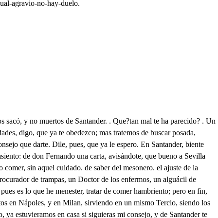
gual-agravio-no-hay-duelo.
el riesgo de mi dueño; pues lo considero hoy, perseguido de mis deudos; pues si mi padre llegó de Toro a Madrid, es cierto, que sintiendo su dolor, convocaria parientes, diciéndoles la ocasión de su afrenta, y que buscasen solícitos su agresor: aún en Indias este agravio ha de sentir don Melchor mi hermano: mira tú, Inés, si me quejo con razón. Confieso; habiéndote oído, que es muy justo tu temor, que a mucho obliga el rigor de un riesgo tan conocido. También mi pena repite el verme tan retirada, que apenas otra criada, que de mi sepa permite. Esto me causa el temor, mas no el pecho arrepentido, que tengo amor, y he salido resuelta siendo mujer; Y más cuando es ya mi esposo don Fernando, aunque en secreto, que por un cierto respeto no lo pública amoroso. En su casa estoy, adonde sin padre, y madre, heredado, toda el alma me ha entregado, porque a mi amor corresponde. Digo que tienes razón en estar de gusto ajena; pero templa alguna pena; pues tienes tanta ocasión: mas yo pasos he sentido, y tu cuarto abierto está. Dices bien, juzgó será don Fernando que ha venido. Leonor? Don Fernando mío, causa de todo mi bien. Ay mí Leonor! tú eres quien tiene en prisión mi albedrío. Gracias a Dios, que esto veo, envidia le tengo a fe, el cielo piadosoos dé logro a tan justo deseo, Dispón, pues resuelto estás lo que quisieres, y ordena en que te sirva. . Qué ajena de intento, Leonora vas: Hoy a Sevilla ha llegado un caballero mi amigo, y es fuerza hospedarlo, y digo, que por ti me da cuidado. Quisiera que se alojara en aquel cuarto postrero de la calle, porque quiero, que a ti, Leonor, te ignorara, Que estando allí, no es posible, que el secreto con que estás se pierda, con que ahorrarás tu curiosidad terrible; Porque tú al cuarto no alcanzas, ni aún a penetrar de vista sus ventanas, y es conquista feliz de mis esperanzas. Ya te he dicho, que mi gusto, es solo el obedecerte. Esto, mi bien, es ponerte un precepto, noble, y justo. Y a Dios, que queda esperando en mi cuarto. . Yo al instante lo iré a componer; que amante tan amoroso, y tan biando! Ven Inés, ay dulce efecto de un amoroso penar, cuando amor se ha de acabar; tanto recato, y secreto? Aquí sí, que comeremos alegremente, y sin pena. Calla loco, buena casa! Qué alajada, y que compuesta! Los Palacios de Sevilla son famosos lindas piezas; pero aquella es la mejor. Por qué? Porque veo mesa, y aparador, y es señal que allí se come. . Ese tema cuando se te ha de acabar? Con la muerte, aún no quisiera: dame tu más de comer, no seas proto miseria, archipobre, ajorriarca, pues que con hogazay media, desde Sanlucar aquí me has traído, que es afrenta. Vive Dios, que estás borracho. Borracho yo linda flema, otros habrá más borrachos; chocólate, y borrachera, nos lo has visto en tu vida juntos, señor, que eso fuera a ser yo el vino, común chocólate a la Flamenca. Deja ahora disparates: tú quieres que la cabeza te rompa? . No quiero, díceslo acaso de verás? qué es esto, amigo? . Locuras de ese necio, que me pesa, vive Dios, que ande conmigo. No os enfadéis, las quimeras de Chocólate, dejad, dando a los cuidados treguas, y en tanto que camaradas aquí estuvieremos, fiestas, y alegrías han de ser los enojos, y pendencias, no hemos de tratar, de más que de nuestro gusto. . Sea lo que ordenaréis. . Y cuando: señor, se come,