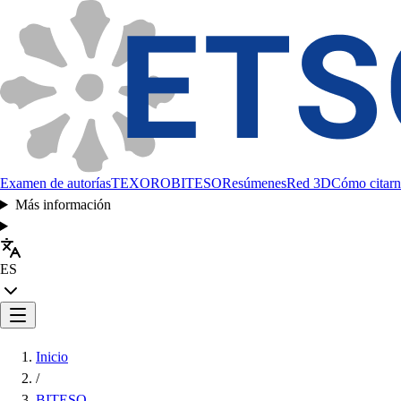
Examen de autorías
TEXORO
BITESO
Resúmenes
Red 3D
Cómo citarn
Más información
ES
Inicio
/
BITESO