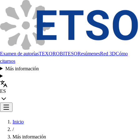
Examen de autorías
TEXORO
BITESO
Resúmenes
Red 3D
Cómo
citarnos
Más información
ES
Inicio
/
Más información