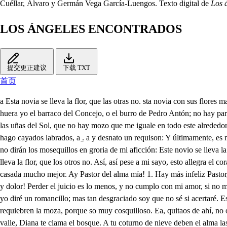
Cuéllar, Álvaro y Germán Vega García-Luengos. Texto digital de
Los 
LOS ÁNGELES ENCONTRADOS
提交更正建议
下载 TXT
首页
a Esta novia se lleva la flor, que las otras no. sta novia con sus flores mata al mismo amor de amores, y sembrando resplandores, de Estrellas se coronó. Esta novia se lleva la flor, Así, así todo a la novia, y como si huera yo el barraco del Concejo, o el burro de Pedro Antón; no hay para mi un cantarcillo, no hay para mí una canción, no hay para mí un remoquete, un, que me llevó la fror. Pues no so bien cuelliergido? voto a las uñas del Sol, que no hay mozo que me iguale en todo este alrededor. Yo sé cantar, yo sé arar, yo so muy buen saltador, yo sé limpiar una parba, y pelar un ansaron: sé her lindas maneotas, toco bien un carácol, hago cayados labrados, a ̱̱. a y desnato un requison: Y últimamente, es mul cierto que soy el mejor Pastor, que en todo aquesta majada ha puesto mayor mojón, Pues si todo aquesto tengo, por qué con érguida voz no dirán los mosequillos en groria de mi aficción: Este novio se lleva la fror, que los otros no? Ah dicho muy bien Camorro El novio tiene razón. Pues cantemos como dace, Repitamos la canción. Este novio se lleva la flor, que los otros no. Así, así pese a mi sayo, esto allegra el corazón. Dios os haga bien casados; pues Lisis, qué decís vos, no estáis mui contenta . Sí, pero sabe el alto Dios, que con Cardema estuviera casada mucho mejor. Ay Pastor del alma mía! 1. Hay más infeliz Pastor, que viendo aquesto, no rompa las telas del corazón! Casada Lisis (ay Cielos! con un bárbato, a quien dio naturaleza riqueza, cómo a mi pena, y dolor! Perder el juicio es lo menos, y no cumplo con mi amor, si no me quito la vida. Dios os dé su bendición. Alegremos a la novia. Yo tengo cierto borrón de una décima que hice Qué decís, Cardenica vos? Que yo diré un romancillo; mas tan desgraciado soy que no sé si acertaré. Esa es propia condición de discretos, no pagarse de lo que hacen. . No, no, habren todos allo airoso, que ellalma se me retoza, mas no requiebren la moza, porque so muy cosquilloso. Ea, quitaos de ahí, no os queráis hacer mal quisto; sus versos diga Doristo Mi romance dice así: Humanado Serafín, con divinas perfecciones, si Aurora te aplaude el valle, Diana te clama el bosque. A tu coturno de nieve deben el alma las flores, a tu aliento el viento aromas, a tus ojos luz el Orbe Das luz, y ciegas a un tiempo (oh fuerza de tus primores! pues alumbras con un cielo, y deslumbras con dos soles. Ya en crencha, ya en lazo de oro tu cabello red compone, para prisionar las almas, dulca Ángel, dulces prisiones. Las fuentecillas del prado tinen, y tal vez dan voces sobre quien ha de gozar de tu imagen los honores, Gózate, pues, Lisis bella, gozate, pues, deidad noble; para oscurecer beldades, y dar luz a este orizonte Pardien el tomance ha sido tan bueno como un soneto, Es Doristo muy discreto. Yo le quedo agradecido, porque fue muy hien habrando p sin meterse a requebrar, que esto no puedo llevar de los que están copreando, Danteo, tú no te aprestas para dee Si haré, unas decimas saqué a Lisis, y son aquestas: Lisis, amor indignado, viéndote triunfar así te quiso flechar a ti, y quedó de ti flechado: rompiendo el arco, ha volado, diciendo: ya sois perdidos arpones, que aunque atrevidos; goza Lisis más despojos, porque un rayo de sus ojos flecha más que mil cupidos. Viéndole Venus volar tan triste, cuanto gallarda, le dice: Cupidos aguarda, seguirete en el penar: también yo puedo