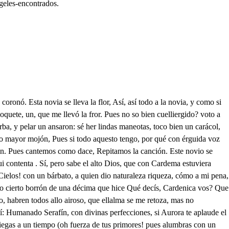
geles-encontrados.
taré . para que en mi fuego ardáis. Quién sois, y qué nos queréis? que casi con miedo estoy. Si queréis saber quien soy, e escuchad, y lo sabréis. Yo sol aquel gran Privado de aquel Monarca invencible. aor oenerl mo que en su valeroso puno, Tierra, Mar, y Cielos ciñe. En su Casa me crié, tan hermoso, y apacible, que era objecto de la vista a los más lucientes linces. ̱a Servianme sus vasallos, que eran unos Serafines, y yo altivo, y arrogante, viendo al Sol, desvanecime. Supe que a un Rapaz a un Niño, en brazos de Madre Virgen había de adorar por fuerza; y sabiéndolo, cortrme de que esto el Rey intentase, y altivo, soberbio, y libre, enarbolando Vanderas, y tocando mis clarines, la tercera parte junto de los que en su Solio asisten, para formar guerra al Rey, que ardientes rayos esgerme. Unos contra mí se oponen, otros mis Banderas siguen: mi en- comiénzase la batalla con afectación de ardides. Mas un humilde vasallo que honra el Rey a los humildes tan alentado se muestra, que venciendo a mis Caciques, los pone en huida a todos, y sin poder resistirle, yo me valí de la fuga: o rabia! oh pena terrible! Perdonad, nobles Pastores, que no puedo reprimirme en llegando a aqueste punto, de mi resplandor eclipse. En fin, yo perdí la gracia de mi Rey, y arrepentirme de lo hecho ya no puedo, porque es caso en mi imposible. Pero lo que pude hacer, fue, con engaños sutiles, borrarle la bella imagen, que formó de barro humilde, Engañé a su femejanza con una fruta, que dicen, que ha sido la perdición de cuantos hoy muertos viven. De Príncipe le hice Esclavo, a mi obediencia rendirle, y hoy errando, suspirando en mis mazmortas reside. Dicen, que el Príncipe quiere rescatarle: y ay del triste, si yo le cojo en la tierra donde mis bravos asisten! A muchos lo ha prometido, y según los suyos dicen, ha de venir disfrazado de Belen a los Paises. Ya el término se ha cumplido, y he de andar por estas lindes. entraje de cazador, porque de mí no se libre. Yo le quitaré la vida, aunque bien sé qué consiste a su triunfo en morir; y así, si él muere, el esclavo vive. No os admiréis, o Pastores, si esta rabia en mí se imprime, y que en vuestro territorio persiga a quien me persige, haga guerra a quien me ofende, la esperanza le marchite, el esclavo se le niegue, los poderes le registre, mi ardiente espada le amague, su muerte le varicine, y que le quite la vida, aunque la vida me quite. Pardiez, señor comunero, que la desdicha le sigue: no se meta con el Rey, que los que contra él delinquen, la soga traen arrastrando. Señor Cura, qué latines ha estudiado? por ventura; quiere el idiota argüirme? Él me parece muy buen, Capitán de volatines. Par Dios, si yo juera Alcalde, que os había de dar gentiles azotazos, y ahorcaros; que quien con el Rey compites merece que le agañoten. Lo mismo Doristo dice. Y Danteo lo confirma. Y Cardenio se apercibe para defender al Rey. Oh villanos! oh civiles! morir a mis manos todos. Huyamos, por que es un tigre aqueste dimuno. . Huyamos. aunque envista el rigor, amor resiste , , , Sin vos fuera, Señora: (ra? No huyáis: y tú, fiera esfinge, quedará dividida en tal partida: qué intentas en este prado, donde ya los Serafines están inundando glorias, donde los Cielos escriben agregaciones de parque