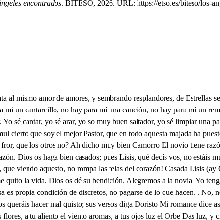
ángeles encontrados
. BITESO, 2026. URL: https://etso.es/biteso/los-an
 llorar, como tú, mi desventura; pues si esa Lisis apura tu desvelo, tu cuidado, también a mí me ha quitado ser Diosa de la hermosura. Cada décima es divin Es un oro cualquier pie. También tiene un no sé qué, que me huele a chilindrina. Puesto que todos han dicho, Cardenio ahora se sigue. Si yo prometí un romance, así mi romance dice: Lisis divina, en tu tez la leche, y la sangre, orgullos mal reprimen, combatiendo el albor con lo purpúreo. Bosque de Cupido oculta cendal, que de algún capullo fue, siendo Argel de un gusano, de prisión de almas anuncio. En un páramo de nieve, dulce honor de cuatro lustros, arcos corbos de azabache, gustos dan, y quitan gustos. Divide sus travesuras línea de color eburneo, a cuya respiración hurta algalia Abril fecundo. Almenas son de diamantes, al cerco de carmín puro, dos hileras, si no puntas de sonoro contrapunto. Pende de márfil luciente tan proporcionado bulto, que echando a la buena barba, ella pagará el tributo. En un campo de adacenas, de jazmines hay dos muros; alábelos el silencio, pues falta elocuencia a Tulio; Lo demás que no se goza, si no es por nobles discursos, que sea elevasión del alma, ni admito, ni dificulto. Recibe, pues, Lisis bella, tosco pincel, leve pulsos dirigido a tu retrato, por acreditar al vulgo. Y si ha sido atrevimiento, fulmine un rayo tracundo tu sol, porque mi soberbia pague vanidad en humo. Lindo ha estado en mi opinión, Valga el diabro estos Poctas, que no dirás sus chuscras sin dar algún repelón. También yo es bien que me meta en copras decir, y her; y aún par Dios, que habéis de ves mis versos, que só Poeta. Salgan de mi colla hajuera, sin contienda, ni porfía, y oíganlos, por vida mía, que dicen de esta manera: Lisis, aquesa carita, cuando yo con ella topo, no es más hermoso el guísopo dentro del agua bendita. con tus ojos de mochuelo, y eres cual higo en higuera, más lucia que una esperera, más sabrosa que un majuelo. Con corales enfenitos parece tan cuelliérguida, una cochina parida, cercada de cochinitos. Y tienes tanto primor, y sabes a mí también, como huevos en sarten, y cabrito en asador, Eres de beldad tan brava, que hasta mi hurto suspira por ti; y si acaso te mira, luego se le cae la baba. Y en fin, si te he de alabar, digo que es tu resplandor más lucio que un pisador, cuando sale deellagar. Muy bien alabada estoy, las coplas son como vuestras. Son, al fin, copras maestras, y a fe, que las hice hoy, y no es bien que me las gruñas, porque me costó cualquiera aranarme la mollera, y deshacerme las uñas: Qué os parece, Cura, a vos? Qué es justo que ellauro os den. Que este alabe así a mi bien rabiando estoy, vive Dios. Donde hay rabia vivo yo, porque siempre en rabia estrivo, en rabia, y en fuego vivo, pues la rabia me mordió, Guerra corra el hombre, guerra, y aún contra Dios la prevengo, que sol Lacifer, y vengo a talar toda la tierra. No aquesta hazana me estorbe el Cielo de luces lleno, dilátese mi veneno por las a rovincias del Orbe. Crezea mi tormento eterno, pues contra Dios mi enemigo, traigo al Infierno conmigo, para hacer la tierra Infierno. En este campo he de entrar, y entre uno, y otro Pastror, en traje de cazidor las almas he de cazar. Bien hallados, gente honrada, Y vos seáis bienvenido. En el campo me he perdido, y es mi suerte desgraciada: de bodas pienso que estáis. Y contentos a la he. Pues yo os desconten