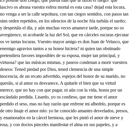
Es posible don Diego, que pueda más que la razón el fuego? que lascivo os abrasa vuestra esfera mortal es esta casa? dejad esta locura, no venga a ser la calle sepoltura, con tan ciegos sentidos, con pasos tan sinn orden repetidos, en los silencios de la noche fría turbáis el sueño; y despertáis el día, y aún muchas veces amanece tarde, porque no os avergüence, ni acobarde la luz del Sol, que en cárceles oscuras ejecutar os ve tantas locuras. Vuestro mayor amigo es don Juan de Velasco, que enemigo agravios tantos a su honor hiciera? ni quien tan obstinado pretendiera favores imposibles de su esposa, mujer tan principal, y virtuosa? que las músicas mismas, y paseos condenan a morir vuestros deseos: Tened piedad por Dios, tened clemencia de una simple inocencia, de un recato advertido, espejos del honor de su marido, no queráis, si al amor os desvanece, A quitarle el bien que su virtud merece, que no hay con que pagar, ni aún con la vida, honra por un escándalo perdida. Lisardo, yo os confieso, que me tiene el amor perdido el seso, mas no hay razón que enfrene mi albedrío, porque es de otro linaje el amor mío: yo he conocido amantes desvelados, presos, y enamorados en la cárcel hermosa, que les pintó el amor de nieve y rosa, y con doctos pinceles manifestar el alma en sus papeles, y a miserable ausencia reducidos, llorando ausencias, y temiendo olvidos: mas divierten el alma en tan estrecha calma, y algún doblado ruego les sirve de parentesís al fuego, descubren en balcones Serafines en forma de ocasiones, miran, y se detienen, y si no se enamoran, se entretienen. Mas yo, mas yo Lisardo, con tan grande impiedad me abraso y ardo en el fuego que tocó, discursos son de un loco, que a no haber de morir el del abismo, por eterno pensara que era el mismo, que en esfera más breve, en mi abrasado corazón se mueve, y es tan inmenso, que si se no hubiera, por el que yo padezco lo creyera? sin esperanza, quien lo imaginara. Pues si hubiera esperanza se turbara, que ese es el dolor fiero, que al paso que se aumenta persevero: conozco obligaciones, y amistades, que le debo a don Juan, y estas verdades son de tal calidad, que si las niego, disponen la materia de mi fuego; conozco la virtud, mido el recato de aquel prodigio ingrato yqu vanno quiero publicar mi pena, su honestidad me enfrena, porque en su frente mira el alma escrito el castigo mortal de mi apetito: y en esta oposición de fuego, y nieve, es tántalo mi amor, que si se atreve, le pagan los deseos en agravios, a alzar la mano, y al mover los labios. Este es mi estado, y está mi porfía, y está la reja fría, helada imitación de sus desdenes, o causa de mis males, y mis bienes: o contento mortal de ciega idea, si condenas mi amor, porque desea, y pintas a Leonor tan virtuosa, porque te extremas en pintarla hermosa? Aunque tan ciego estáis, y tan perdido, razón hubiera sido, si en vos la puede haber estando ciego, que ya que vuestro fuego no mira por la honra acreditada de una mujer casada, que vuestro honor mirarades si quiera, cuando fue Portugal marcial esfera, de tantos Castellanos Caballeros, que partieron bizarros, y ligeros. mas que el viento, ni el Sol a señalarse, adonde pueda su valor mostrarse. Y vos con galas, y volantes plumas, como del mar las cándidas espumas, os despedistis de los más amigos, haciéndolos testigos de la partida vuestra, y prevenida, como os quedastes a dejar perdida vuestra opinión con liviandad tan clara, está obligado el vulgo, que repara, en entigo tan fiero, en la menor acción de un caballero. A saber que os quedáis enamorado, y la carta que os dieron, al criado ed ais de Sancho de Avila escondido para gozar ausencias de un mar ido, que de vos se confía, vive Dios, que es bajeza, villanía indigna de don Diego. Todo lo que decís cabe en mi fuego, ni yo os pido consejo, ni que me acompañéis. . Si aquí no os dejo, donde tenéis el riesgo conocido, aunque me habéis cansado, y ofendido, será porque no quiero, que os maten, aunque os riño. En vano espero ganar la voluntad de un hombre ingrato, sin remedio dilato las penas de mi amor. . Si ser pudiera, que a mi señora viera, como una vez la hablara, su amor desengañara, que en su desprecio honrado, quedara tan corrido, y afrentado, que a mejores discursos reducido, pudieras ver tu amor agradecido, Si el alma no se engaña, hay gente en el balcón, pasión extraña, desatinado fuego. Como venga don Diego esta noche a la calle, le he de dar un papel, para avisarle, que a media noche vuelva. . C con que intento El inismo pensamiento que tú me descubriste ha sido el mío. Pues será desvarío pensar que mi señora, que hasta la sombra adora de su esposo, querra hablar a don Diego, Mucho podrá mi ruego, supuesto que pretendo en tantos daños, que le dé por favores desengaños: y cuando a caso quiera excusar, pues es fácil este m diré, que ya el hablarle es sin remedio, pues está dentro en casa. Y si viene don Juan? . . Por todo pasa mi arrevimiento honrado. Quiero llegar a hablar, que mi cuidado tiene siempre igualdad con mi porfía. Será doña María. Aunque también las veces que la veo, desengaña celosa mi deseo, he de perseverar. . Muy mal hiciera en ser vuestra tercera, si como vos pensáis os favorece. Al paso que me estima desmerece, porqué es mi amor tan loco, que todo sin Leonor, lo estimo en poco. Llegad, que yo os aguardo. Con los pasos que siento me acobardo, pienso que es mi señora. Pues está levantada? . Hasta la Aurora, como don Juan se tarda desvelada le aguarda. Pues no quiero testigo, que me pueda estorbar. . Tus pasos sigo. El balcón eclipsado, las luces me ha negado, todo huye a mis ojos con tan mortal desvío, que en la misma esperanza desconfío. En mis pasos turbados conocen mis cuidados dos peligros a un tiempo el de mi esposo, que anda después que vino sospechoso: sale de noche, y vuelve cuando el día atropella la luz del Alba fría, que fuera airados cielos, si sus desvelorle causaran celos, y, en la calle encontrara a quien los confirmara, y poniendo a peligro su persona, informara mi honor, que el mundo abona? Oh tirano, o enemigo, o cruel don Diego, en que pudo ofenderte mi sosiego, que así lo tiranizas, y lo ofendes? si abonarte pretendes el de firme, y de constante, eres necio ignorante. porque tener en la traición firmeza, será constanbia, mas será bajeza. El sol restituido otra vez ha nocido, siendo el balcón su Oriente, no permitáis que vuestra luz se ausente, bellísima señora, mirad que un alma, que por fe os adora, a tanto extremo de desdichas pasa, que con el hielo que mostráis seobrasa. Confirmase mi duda temerosa, cierto es el daño, y no osaré medrosa, ni aún a decirle que se vaya luego, porque a un amante ciego la voz que escucha, si desdén espera, le sirve, de ocasión, y persenera, quitarle quiero la ocasión, no venga quien mi muerte prevenga, con apariencias falsas engañado, o peligroso estado, mas no por eso la que vive honrada, viva desconfiada, que en el riesgo mayor del que la ofende, solo ha de ser su honor quien la defiende, con rayos de oro de la parda nube, que amenazando sube a turbarle su luz nieblas oscuras, no turbéis de mi honor las luces puras. y Enemigos ay, pues vengo por gínete de la Costa. Sin duda que estoy hablando con ilusiones, y sombras, pues no me responde nadie, Don Diego mirad, qué importa que os retiréis, que parece un bulto en la calle. . . Ahora, estaba yo, vive el cielo, que mi intento se malogra, para hacer un desatino. Los que habéis hecho no sobran? No sé que tiene mi amo, vive Dios, que anda con moscas, ni come, ni duerme en cama con suspiros, y congojas me tiene aturdida el alma, tres noches ha, que se embosca en los zaguanes abiertos, hasta que el Alba corona las veletas de las torres, hecho trasgo de su honra, está acechando su casa: fiera ausencia de Lisboa. Don Diego de espacio está. Como nadie se lo estorba. nos dará mil pesadumbres. mal haya los que se abonan de valientes, dije un, día, que a un Corregidos de Lorca le quité catorce presos: y eso le obliga a que ahora le envíe a reconocer los que en su calle trasnochan. Quién pensara que tan presto hubiera ocasión forzosa, en que se echara de ver, que es mentira la de Lorca, cogido me han entre puertas, Dios por quien es me socorra, que he visto cuarenta bultos; Pues se ha entrado mi señora en su cuarto, he de esperar si a su estación amorosa viene esta noche don Diego. Que bien dormirán ahora do los vecinos de Marruecos. mucho estos bultos me asombran, aquí me han de hacer andrajos, muerte será lastimosa entre Cristianos, y amigos, y todos de una Parroquia. Quién es? . El cielo permita, que sin turbarme responda: soy un Alguácil. . . Pues bien, qué quiere, viene de Ronda? De Antequera vengo, adiós, pues no es gente sospechosa. No por el desabrimiento de don Juan es bien que ponga mi obligación en olvido, sin que a quien soy corresponda: y guárdese el tal don Diego, porque si lo cojo a solas en la calle, juro a Dios, que he de hacer que se recoja por muchas noches. . Mirad, que a la ventana se asoman. Sois vos divino imposible? Él viene a pedir de boca. Ines soy, señor don Diego. Bien con el nombre conforma, la historia está verdadera. Aquella invencible roca de mis desprecios compuesta, no se ablanda Ines? . Ahora os dará doña María un papel. . . El alma toda te pienso dar en albricias. También yo os pienso dar otras, y, que os serán más posibles. Quién pudiera verla ahora, que la menor dilación en la esperanza amorosa, puede competir con siglos. Pues en verdad que os importa, las palabras son muy breves, que aunque en peligro se ponga, habéis de hablar a su prima dentro en casa. . A peligrosa pensión del que nace honrado. Inés, contaré las horas. por minutos. . Y aquí espero, sin que este necio conozca el delito que comete. Aquí emos de ver a Troya con todas sus zarandajas, porque como una leona parida viene mi amo; que haré para que se esconda ese amante majadero, traza es esta milagrosa. La justicia, la justicia. Mas será misericordia, si el don Diego se me escapa. Cuando no por