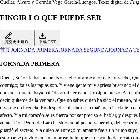
Cuéllar, Álvaro y Germán Vega García-Luengos. Texto digital de
Fing
FINGIR LO QUE PUEDE SER
提交更正建议
下载 TXT
首页
JORNADA PRIMERA
JORNADA SEGUNDA
JORNADA T
JORNADA PRIMERA
Buena, Señor, la has hecho. No es el cansarme ahora de provecho, Que no lo digo advierte, por ver la adversa muerte del que fuiste homicida; por esta callejuela sin salida, en que entraste, lo digo. No importa, ven conmigo; bajas las tapias son. Y viene gente muy apriesa buscando el delincuente. Este es el mejor medio. ̱. Por fuerza he de acetar ese remedio. Qué rigor tan inhumano! y que desdichada suerte! Temiendo estoy que en la muerte haya halládose mi hermano; Prosigue presto: Allí enfrente hay una casa de juego; cuchilladas hubo, y luego salió de tropel la gente, Sobre el que una suerte gana, empezaron a reñir; yo en oyéndolo decir, quíteme de la ventana. Que no sabes quien ha sido el muerto, ni el matador? A lo curioso, el dolor del caso nuso en olvido, mas dejando la pendencia una pregunta perdona, que el sentimiento la abona, y el tuyo me da licencia. En despedir mi señor esta mañana a Lucia te ha dado tan triste el día que das celos a mi amor. Si fue guarda del secreto que mi desvelo interpreta, bien pudo ser más discreta, más supliralo mi afecto. Y a mi corazón se es fuerza por ser preciso el hablar, y después has de estimar, que no es gusto, si no fuerza. Que si agora te doy cuenta hago el daño voluntad, y amor la necesidad, Dilo pues. . Estame atenta, Don Pedro de Lara ha sido en mi pecho venerado, del corazón estimado, como en el alma querido. Es tan oculto este ardor, que en su ignorada centella la voluntad se quererla de ver sin locura a amor. Lucia guardó el secreto, y a quien se entregó mi amante fue a un primo suyo, galante, cortés veliente, y discreto. A gozar nuestra fortuna viene el dueño de mi vida: por la callé sin salida las tapias sube a la una, Por estorbar se previno en tan amoroso trato, que el descuido del recato no de cuidado al vecino. Hizo mi amor confianza del suyo, y en este emplo, ni detérmino el deseo, ni conozco la esperanza: Pues siempre tan uno es, recato, amor, y respeto, que es tímido de discreto, y cobarde de cortés. V , Mas aguarda, que allí están don Diego, y él, o estoy ciega. En un callejón nos ruega aprendiendo a gabilan me envaine. Ya he visto gente, Trabajos, en esta sala. El deseo los señala cuando el temor los desmiente. Como don Pedro se niega a sacarme de esta calma, todo es cogobra en el alma, y así, entanto que se llega La pena a saber si es cierta mi desdicha, ten cuidado. Ay señora que han llamado! Ya lo escucho, y ya soy muerta que es mi hermano. No hallo modos, con que decir que se vayan. O para locas se ensayan, si estamos borrachos todos, (abra? No hay quién responda, o quien ̱ , l- aquesta evidencia sobra, y así remito a la obra averiguar de palabra. Hermano, dueño, señor, tente, aguarda, adonde vas? Ya si me detengo más es vergüenza de mi honor. Quien osado, y atrevido? Cielos, qué es esto que veo? Satisfaceros deseo, y que os soseguéis os pido. ̱ . Qué nueva sospecha hallé, . que el alma toda me abrasa; y que halle gente en mi casa cuando una muerte en la calle, que sin haber conocido aquel que rindio la vida, ni el que en la acción fue omicida, solo mi afrenta he sabido, que siendo sin tan violento, tan triste, y tan desdichado el que la fortuna ha dado al que de el último aliento, es más fiero mi dolor, mas horrible, mas cruel pues pierde la vida aquel, y en mi peligra el honor. Ya no espere la paciencia. mas penosa conjetu