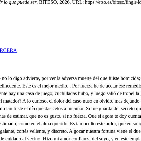
ir lo que puede ser
. BITESO, 2026. URL: https://etso.es/biteso/fingir-l
ERCERA
ra, pues este lance asegura que es mi revelo evidencia, Todo el corazón es fuego; ha fiera hermana, y cru el? que al venir por el broquel hallé nuevo indicio. Luego no es n Pedro aqueste hombre? No, y así, prueven disculpa para el temor que nos culpa. Esta bien. Aunque os asombre ver en la calle el ruido muerta en la vela la llama la turbación de esta dama saber que estoy escondido, daros parte de mi empeño vuestro al parecer indicio, llámaros al beneficio, ser en esta casa el dueño, no abriros cuando llamáis, y salir donde me veis en las dudas que tenéis, no la aura si me es cucháis. De lo que he llegado a ver) y pudiera imaginar, ni topo en mí que dudar, ni en mi hermana que temer, y solo por vos, atento estaré para serviros, Pues niéguese a los suspiros aquesta vez el aliento, A escrúpulos que al honor, sino muerte, sois desmayos. Si no mienten los ensayos atiendan a mi señor. Valladolid siempre ilustre me dio padres, y principio, es don Fernando mi nombre, y Cardenas mi apellido: bien pudio a divertirme en contaros discursino el árbol de quien se anima la rama del honor mío, más cuando oérmite el cielo, por riguroso motivo, que se logre la fortuna en la pena, y el peligro, es necedad presumida, y en mucha parte delirio, que el tiempo, de cuidadoso, se gaste en desvanecido. Saliendo, pues, esta noche a dar al enfado alivio, que en una casa de juego le gané; de haber perdido, fui buscando, de picado, en otra parte lo mismo pues se ve con evidencia en los que son de este vicio, como el jugar lo forzoso, que es el perder lo preciso. Llego a esa casa de enfrente, y entre los que estaban, miro donde cumplir mi deseo, entro, juego, paro, digo: En una suerte se ofrece la duda, de quien ha sido el que la gana, y condena en mi favor quien la ha visto. Colérico el que la pierde, así en hechos, como en dichos, fue para todos cansado, solo para mi atrevido. Yo, contra aquella opinión, que divulgan los sufridos, pues que la ofensa en el juego no la tienen por delito, más arrojado respondo, la espada saqué, y el dijo, mientes, cuando tan a un tiempo la punta en su pecho, grimo, perdiendo su vida el nombre, siendo su aliento un suspiro, que dudo cual fue primero, el agravio, o el castigo. Doy con la mesa en el suelo, y en el confuso ruido de los mismos que me siguen, me desienden ellos mismos, Salimos todos a fuera, en la confusión unidos, y yo quedé tan absorto del oscuro laberinto, como el que ciego, y osado, bárbaramente atrevido, quiere del Sol distinguir la luz toda, giro a giro. En fin, a la turbación entregados los sentidos, dejándole de alimentos a la vida solo el brío. Por salir de entre mirones, en mi desgracia testigos, viendo el rumor duplicado, y el que ha muerto repetido; en la desdicha animoso, y llevado del destino, a la libertad me niego, por entregarme al asilo; pues dando vuelta a una calle, Trabajos, más advertido, alumbrado de la Luna, repara, que donde sigo los pasos, no puede ser favorecerme, que al mismo puesto, en un riesgo de tapias tiene paso mi peligro, dice él, que tenemos, cuando venir a la calle vimos, de una turba muchos bultos, más confusos que distintos, conozco que es imposible deshacer mi desatino; que advierte en esta fortuna aqueste vagel perdido, tormenta la que esperanza; y el que era puerto vagio intentó subir las tapias, postrero, y forzoso arbitrio; y tuvo f