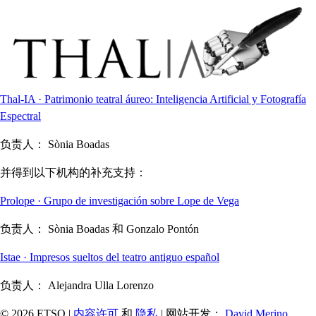
Thal-IA · Patrimonio teatral áureo: Inteligencia Artificial y Fotografía
Espectral
负责人：
Sònia Boadas
并得到以下机构的补充支持：
Prolope · Grupo de investigación sobre Lope de Vega
负责人：
Sònia Boadas 和 Gonzalo Pontón
Istae · Impresos sueltos del teatro antiguo español
负责人：
Alejandra Ulla Lorenzo
© 2026 ETSO |
内容许可
和
隐私
| 网站开发：
David Merino