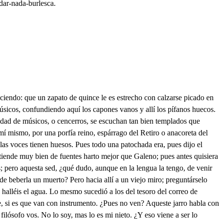
dar-nada-burlesca.
 el nudo, no solo del Asia, pero triunfando de la espadilla, ganaría al mundo entero a tajadas, mejor que Monroy el bodegonero. Intentaron deshacerle muchos que se deshicieron, con tanta desdicha, que murieron de puro viejos. Y así, por vida de tal, que en esto que ahora te advierto hagas tú lo que quisieres y que tomes mi consejo. Calla, calla, sella el labio, que de escucharte estoy hecho un vinagre: dice más, que el que deshiciese el ciego nudo, ¿ganaría al mundo con juego tendido? Ergo, si yo le desato, ¿es fácil que lo consiga? Concedo. Pues vele aquí desatado. ¿Qué has hecho, señor? Romperlo. No lo hiciera eso un tullido, que lo dije ¡vive el cielo! ¿Tú sabes cuantas son cinco? No lo sé, pero sabrélo. Pues lo tienes tan a mano, haz la cuenta con los dedos. ¿Y eso qué quiere decir? Que Júpiter quiera inmenso, que cumplas con su parroquia esta Cuaresma. ¿A qué efecto? Porque del mundo te hagas el pagote. Yo lo espero, pues apenas cobrará mi ejército algún aliento, cuando vaya por el orbe a darles con la de Rengo, pues todo para Alejandro es el mundo. Bueno es eso para un recado que traigo de un viejo. Oírle no quiero, que no me pago de chismes, aunque rabio por saberlo; pero ¿qué es lo que te dijo? ¡Lo que pregunta un bermejo! Dijo que no se le daba a él de tu poder un pelo. Aquese desprecio es calvo, cometido a mi respeto, y con un rey como yo es muy grande atrevimiento; haréle descomulgar al punto por el bureo. Que era más rico que tú dijo también. No lo creo. Es que hereda a Zamarrilla. ¿Quién es? Un esportillero, y que por no verte a ti, antojos, señor, se ha puesto. Eso viene a ser peor, mas no ha de valerle al viejo el olio, pues al toparnos, fuerza es que nos encontremos; llévame a su casa tú. No hagas, señor, tal exceso, que es indecencia en un rey visitar a nadie. Necio, diré que soy el Refugio, y que un socorro le llevo. ¡Ah, palabras de los reyes, que matáis con el regüeldo! Mas Efestión… ¿Es a mí? Con vos hablo, majadero; mas ¿qué hacéis con estas cartas? Ver si aquí el rey brujuleo. Mas vuestros pies a besar me dad. No es malo eso, yo no gusto que me roigan los zancajos. ¿Qué hay de nuevo? Que es la divina Rojana tuya, y de todo tu pueblo. Propiedad es muy galante ser generosa en extremo; mas decid, hombre del diablo, ¿yo casado? Ya está hecho. ¿Y cómo queda mi esposa? Muerta por verte la dejo. Hablaras para mañana, que ya al susto está perplejo. Tu retrato me ha pedido. Yo se le prometo en verso. No, señor, que estos te traigo, que están pintados en griego. Dad acá, que, aunque soy zurdo, un poquito desto entiendo; este no se me parece porque le falta el defecto deste ojo de besugo, que es lo mejor que yo tengo, y ninguno ha de mentir al rey, ni aun por el correo, y así lleva al hospital este retrato. ¿A qué efecto? Está muy malo. ¿Qué tiene? Lisonjas en el celebro. Para eso es el diaquilón. ¿Por qué? Resuelve en extremo. Pero este es mucho peor, y me holgara ser por cierto don Quijote de la Mancha, para deshacer el tuerto, que este pintor, cara, a cara me hace diciendo el defecto mío, y es gran desvergüenza hablar al rey descubierto; en castigo, este retrato, pónganle luego a cochero. ¿Por qué? Por desvergonzado m