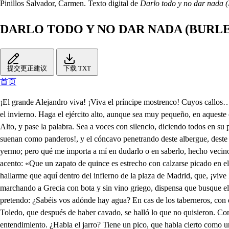
Pinillos Salvador, Carmen. Texto digital de
Darlo todo y no dar nada (
DARLO TODO Y NO DAR NADA (BURL
提交更正建议
下载 TXT
首页
¡El grande Alejandro viva! ¡Viva el príncipe mostrenco! Cuyos callos… Cuyos bultos siempre grandes… …siempre puercos… A voces van diciendo: que un zapato de quince le es estrecho con calzarse picado en el invierno. Haga el ejército alto, aunque sea muy pequeño, en aqueste campo verde, porque se le den los nuestros. Hagan repetida salva los músicos, confundiendo aquí los capones vanos y allí los pífanos huecos. Alto, y pase la palabra. Sea a voces con silencio, diciendo todos en su pensamiento: si Alejandro regüelda, Dominus tecum. ¡Qué diversa variedad de músicos, o cencerros, se escuchan tan bien templados que suenan como panderos!, y el cóncavo penetrando deste albergue, deste lecho, adonde de San Antón podía habitar el puerco, y adonde, rey de mí mismo, por una porfía reino, espárrago del Retiro o anacoreta del yermo; pero qué me importa a mí en dudarlo o en saberlo, hecho vecino o arroyo, ya murmurando, o royendo los huesos de aquestas voces, si las voces tienen huesos. Pues todo una patochada era, pues dijo el acento: «Que un zapato de quince es estrecho con calzarse picado en el invierno.» Aquí la Fuente del Cura me dijo que era un barbero, que entiende muy bien de fuentes harto mejor que Galeno; pues antes quisiera hallarme que aquí dentro del infierno de la plaza de Madrid, que, ¡vive Dios!, que es un cielo, pues está allí San Martín, la Membrilla y Alaejos; pero aquesta sed, ¿qué dudo, aunque en la lengua la tengo, de venir marchando a Grecia con bota y sin vino griego, dispensa que busque el agua, pues desbautizado vengo, que me dicen que es tan clara que puede beberla un muerto? Pero hacia allí a un viejo miro; preguntárselo pretendo: ¿Sabéis vos adónde hay agua? En cas de los taberneros, con que matan a traición la sed por nuestro dinero. Pero yo os llevaré donde halléis el agua. Lo mesmo sucedió a los del tesoro del correo de Toledo, que después de haber cavado, se halló lo que no quisieron. Con este instrumento voy yo por ella. Pues con eso bailará el agua adelante, si es que van con instrumento. ¿Pues no ven? Aqueste jarro habla con entendimiento. ¿Habla el jarro? Tiene un pico, que habla cierto como un muerto. En esas razones hallo, como en lo sucio y lo puerco, que sois filósofo vos. No lo soy, mas lo es mi nieto. ¿Y eso viene a ser lo mismo? Sí, señor, que yo le heredo. ¿Y si os morís antes vos? Un filósofo es eterno. Sí, que los locos no tienen día de juicio, mas quiero preguntaros ¿cómo vos, cuando este valle está lleno de regocijos y fiestas, os estáis hecho un pandero sin ir a verlas? ¿Pues qué hay que ver allá? ¡Cierto bueno! Pues cuando no fuera más que ver volver un ejército más triunfante que no un carro del Corpus, con más trofeos que las mujeres mundanas adquieren por malos medios, en que traen presas las hijas del rey persa, cuyos negros ojos traen luto por la muerte del basurero, ¿el ver a Alejandro solo no bastaba?, cuyo aliento, bostezando a San Martín y a Ribadavia escupiendo, puede dar vida a un candil, y apagarle con lo mesmo, cuando viene vencedor, según dicen esos ecos. «Que un zapato de quince le es estrecho, con calzarle picado en el invierno.» Pues, necio, dime ¿en qué has visto que soy amigo de cuentos? Es más que un hombre Alejandro por no ser dos, tan soberbio, que ll