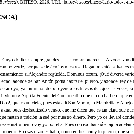
Burlesca)
. BITESO, 2026. URL: https://etso.es/biteso/darlo-todo-y-no-
ESCA)
ora arrope de moras hilo a hilo de contento, porque tan solo hay un mundo, para conquistarle, habiendo francés que pregona a voces: «¿Quieren ver el Mundi nuevo?»… Pero esto no es para ti. ¿Por qué? Porque eres bermejo; mas ya a la fuente llegamos y solo ofrecerte puedo este jarro. ¿Y eso es barro? Empegado por lo menos: tómale. No le he menester: beber con la mano quiero, pues será el agua de yema la que llegare a los dedos; ¡agua va! digo a las tripas, que mueran de susto temo. La mano para beber sirve también; ahora veo que no hay loco que no enseñe a comer a un hombre sesos. El jarro arrojo. ¿Qué haces? Dar con el suelo en el suelo, pues tengo para beber esta mano de mortero, porque en esta vida nada ha de haber de más, ni menos. Y porque veas que no se me da del mundo un bledo, di a Alejandro, de mi parte, que Diógenes, cierto viejo, más pobre que Dios te dé y mísero que un gallego, por no verle al tiempo que viene atravesando el Templo de Gordio, que siendo bizco no es dificultoso hacerlo, huyendo va de su vista, y añade que si él es dueño del mundo, que yo soy dueña, según lo atestigua el texto de feminis, y ungis, que… ¿Y qué quiere decir esto? Que las hembras y los machos, si se juntan son lo mesmo. Gentil mentecato es este, filósofo majadero. ¿Pero qué ruido es aqueste que se oye al umbral del templo? Sin duda que las vestales vírgenes se están rompiendo a porrazos. Oye, advierte. ¿Qué he de advertir? El agüero. ¿Soy yo Mendoza, ignorante, para temer como ellos, si es que por descuido dan en tierra con el salero? Pues oiga tu Majestad dos palabras en secreto, y después, su alma en su palma. ¿Y sabéis vos si yo quiero? Pues ¿por qué no habéis de oírme? Por aquesto, y por aquello. Dos dedos estáis de oírme. Pues dicid, si no está lejos, pero no me canséis mucho. Yo siempre despacho presto. ¿Habéisme entendido? Sí. Pues no diréis que os he muerto. No, porque no estoy al cabo. Pues atended. Ya me duermo. Grecia, esa parte del Asia, cuyo dilatado imperio abastece generosa de pez griega a los boteros, se halló sin rey una tarde que los gobernase, y viendo que a una baraja le sobra lo que les faltaba a ellos, a la estatua consultaron de Júpiter, que es un leño, y ella por boca de ganso dijo diesen el gobierno aquel que en el monte hallasen echando por esos cerros, o al que entendiese mejor de parva materia. Quedo, ¿entendéis esa materia? Yo de filis nada entiendo. ¿Sabéis si quiebra el ayuno almorzar veïnte huevos? ¿Tenéis bula? No la tomo. Pues bien se deja ver cierto. ¿Qué se deja ver? Decid. Lo que es allá lo veremos; en fin, dijo que al que hallasen la tierra dura rompiendo, que tendría dos novillos blancos en el yugo puestos. Fueron, y hallaron a Gordio, un mozo como un tudesco, con más fuerzas que un jayán y carnes que un pastelero. Juráronle en fin por rey con votos y con reniegos, pero apenas los novillos, que eran bravos como sendos maridos de los de Asia, a su dueño rey le vieron, cuando con muy lindo juicio al yugo le sacudieron el polvo, echando de sí lo que huele a casamiento, y rompiendo las coyundas dél, aqueste nudo hicieron, tan ciego, que aprendió al punto oraciones en guineo. Ninguno desenredarle pudo jamás, y acudiendo al oráculo otra vez, respondió como un becerro, que el que deshiciese