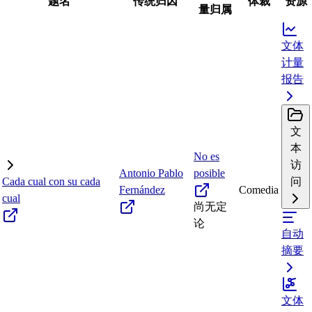
题名
传统归因
体裁
资源
量归属
文体
计量
报告
文
本
No es
访
Antonio Pablo
posible
Cada cual con su cada
问
Fernández
Comedia
cual
尚无定
论
自动
摘要
文体