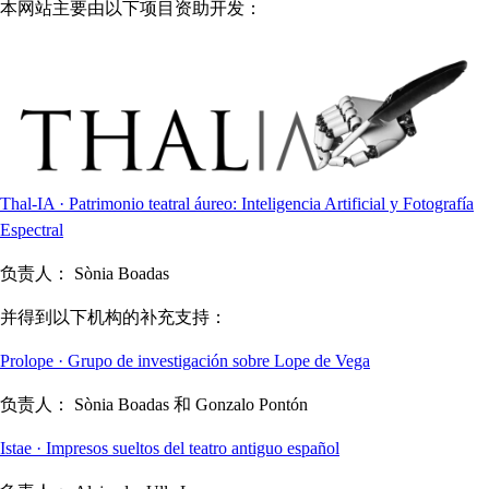
本网站主要由以下项目资助开发：
Thal-IA · Patrimonio teatral áureo: Inteligencia Artificial y Fotografía
Espectral
负责人：
Sònia Boadas
并得到以下机构的补充支持：
Prolope · Grupo de investigación sobre Lope de Vega
负责人：
Sònia Boadas 和 Gonzalo Pontón
Istae · Impresos sueltos del teatro antiguo español