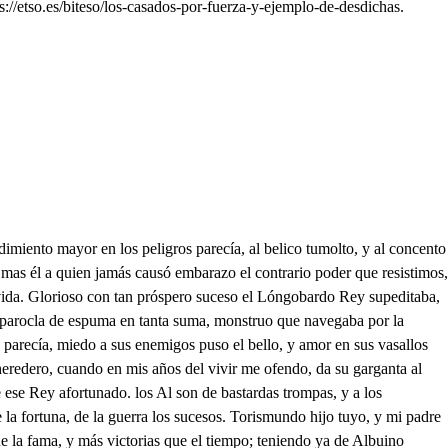
//etso.es/biteso/los-casados-por-fuerza-y-ejemplo-de-desdichas.
 miedo un boticario, cuya droga, o letuario las armas son en rigor, que esgrime fiero un Doctor, y su butica un armario. Mas yo libre, y sin oficio, pretensión, pleito ni trato, vana ambición ni artificio, solo temo el aparato del universal juicio. Fuerte Belisario, amigo Ataul A taulfo, a la venganza; que tan justamente sigo, obligueos vuestra alabanza, si con mi amor no os obligo. Cuanto tu valor provoca! Cuánto tu razón altera! Beber su sangre me toca; muera el Longobardo. Muera. . Toca al arma A marchar toca. Parece que obedeciendo aún hasta el aire tu voz, ecos formó de la caja, voces de trompas formó. Una tropa de caballos del enemigo escuadrón a nuestras tiendas se acerca, ya llega; en ellas entró, Suspended trompas, y cajas, dejad el belico son, en tanto que a mis victorias el justo lugar les doy. Valeroso Turisendo; cuyo arrogante pendón audaz trémoló en el viento; libre se miró en el Sol. Yo soy el Rey Albuino, yo soy el que muerte dio a tu mal logrado hijo, a tu digno sucesor. Mal digo fue su homicida la atrevida presunción, que le indujo a mi desprecio, que a mi ofensa le incitó. Matole su bizarría, murió a manos del valor, que intrépido le inspiraba generoso corazón! Mas pues ya sabes las causas de mi justa indignación, no a referírtelas vengo, que fuera satisfacción del vencedor en mal tiempo, y del vencido en peor. Pero porque reconozcas centellas de aquel amor, que aún en piélagos de sangre, mas que cenizas guardó. Hoy tengo de usar contigo la más generosa acción que acredita pecho noble, ue aclama hidalga voz. La gloria del vencimiento pongo a tus pies, con que doy lustre al afecto más vivo, a la victoria mayor. Rosimunda es hija tuya los veces, y de mi amor infinitas repetida, perdone en su esfera el Sol. Que si una copia, un retrato fue encanto fue confusión a la que deidad me atiende, humo de sus Aras soy. Poco lisonjero anduvo el pincel más cual conió purpúrea nieve abrasando, que no perdiese el color? Conocí su hermosura como entre nubes al Sol, como entre montes la Luna, como entre espinas la flor. Cómo la rosa que ofrece por entre el verde, botón de su púrpura el emves, lo menos de su exelendor. Afrentado halló al arte, viendo en dulce confusión frus- frustrada su valentía, malogrado su primor. Hoy adoro cara a cara, li lo que entonces por fe; y hoy más gloria merece el alma, cuanto más ciega adoró. Si mis afectos te obligan; si te obliga la pasión de un hombre que ser quisiera ven vido, y no vencedor. Olvida enojos pasados, a un alma reduce dos, vuelve en amistad el odio, en parentesco el tencor. Que no son nuevos milagros de aquel poderoso Dios, quien ciegos pintan ciego, ince le venero yo. acrificaré mis glorias al templo de mi afición, a tu cordura mi agravio, a Rosimunda mi amor. Cenirá su hermosa frente de dos coronas, de dos Orbes calzará sus plantas, que ya ofreciéndola estoy. Darán envidia tus nietos a la Majestad mayor gozarán paz tus vasallos, aumentos tu Religión Darás quietud a tus canas, a tus contrarios temor, fin a pasiones tan largas, a tu Reino sucesión. Mas si me niegas cruel, lo que injusto me negó tu hijo dando a la ira, yo lugar, y tu ocasión. Proseguiré la venganza, daré espuelas al rigor, desnudare de terneza el pecho que amor vistió. Pondré fuego a tus estados, y en su mediocre Región lloverán sangre las nubes, que