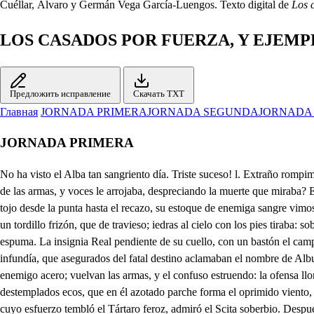
Cuéllar, Álvaro y Germán Vega García-Luengos. Texto digital de
Los 
LOS CASADOS POR FUERZA, Y EJEMP
Предложить исправление
Скачать TXT
Главная
JORNADA PRIMERA
JORNADA SEGUNDA
JORNADA
JORNADA PRIMERA
No ha visto el Alba tan sangriento día. Triste suceso! l. Extraño rompimiento! Falsó a mi Raino el bien, y la alegría. El Príncipe, señor, cuyo ardimiento mayor en los peligros parecía, al belico tumolto, y al concento de las armas, y voces le arrojaba, despreciando la muerte que miraba? En cada flecha, en dada opuesto brazo un Ministro mortal roconocimos; mas él a quien jamás causó embarazo el contrario poder que resistimos, tojo desde la punta hasta el recazo, su estoque de enemiga sangre vimos, que queriendo venderla bien vendida, por un mislon de vidas dio su vida. Glorioso con tan próspero suceso el Lóngobardo Rey supeditaba, un tordillo frizón, que de travieso; iedras al cielo con los pies tiraba: soberbio el bruto, y del bocado preso, los negros alacranes argentaba, que parocla de espuma en tanta suma, monstruo que navegaba por la espuma. La insignia Real pendiente de su cuello, con un bastón el campo discurría, que armado del empeine hasta el cabello, un animado risco parecía, miedo a sus enemigos puso el bello, y amor en sus vasallos infundía, que asegurados del fatal destino aclamaban el nombre de Albuino. Juventud desgraciada, pues naciendo Torismundo en mis Reinos heredero, cuando en mis años del vivir me ofendo, da su garganta al enemigo acero; vuelvan las armas, y el confuso estruendo: la ofensa lloro, la venganza espero, o muera, pues murió mi hijo amado, a manos de ese Rey afortunado. los Al son de bastardas trompas, y a los destemplados ecos, que en él azotado parche forma el oprimido viento, huérfana afligida, y triste, puesto a tus Reales pies me han los golpes de la fortuna, de la guerra los sucesos. Torismundo hijo tuyo, y mi padre cuyo esfuerzo tembló el Tártaro feroz, admiró el Scita soberbio. Después de haber estendido su nombre por varios Reinos, con más triunfos que la fama, y más victorias que el tiempo; teniendo ya de Albuino desbaratado, y deshecho el Ejército arrogante, conios amo soberbio, turar su dicha en solo el golpe siniestro, a que lo indujo el valor de tan altos pensamientos. Al campo le desafía brazo a brazo; y cuerpo a cuerpo donde la instable fortuna, cansada ya en sus aciertos, volvió el rostro a sus victorias, y arrebatado, y sangriento, levantó el airado brazo, esgrimió el luciente acero Valiose del Albuino, ya la ejecución poniendo manos torpes, que villanas afrentan el vencimiento; mas que valiente dichoso, y más que dichoso, fiero, cortó el hilo de su vida cercenó el gallardo cuello, que tantos Príncipes lloran, que adoran tantos pielievos. Bien se que yo sola he sido de este fúnebre suceso la causa, pues por mi causa fue su primer monimiento. Mi hermosura o mi desdicha, que esto será lo más cierto, fue del bárbaro Albuino incentivo a sus deseos: ligeramente obligado pretendió mi casamiento, por un retrato mentido de algún pincel lisonjero. Pluviera a Dios, que al templar las colores que pudieron provocar a tal desdicha, causar fines tan sangrientos, fuera entre lo blanco, y rojo, lo amarillo, y verdinegro, contra animadas pinturas, disimulado veneno Negó mi padre a su gusto el logro de sus deseos, esquivo en su pretensión, riguroso con su afecto. Por esta causa Albuino, ofendido del desprecio, tomo las armas furioso la venganza dispuesto. Fue dichoso en alcanzarla, si bien cruel, y grosero en derramar tanta sangre del que pretend