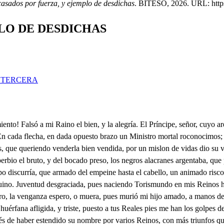
casados por fuerza, y ejemplo de desdichas
. BITESO, 2026. URL: https:
LO DE DESDICHAS
 TERCERA
ió por suegro. La cotonada cabeza tiene en su poder, haciendo de nuestra desdicha alarde, de sus victorias trofeo. No a la venganza te incito con lastimosos ejemplos, que ofrece la edad pasada en sentimientos ajenos. Con tu hijo te provoco, cuyo destroncado cuerpo, hoy al mortal estaturo fonebre lisonja ha hecho. Que más desdichado caso! que más infausto suceso? que más afrentosa acción? que más bárbaro desprecio? No pido a tus largos años juve niles ardimientos; pues me lo niegan tus canas en la nieve de su invierno. Armas, y favor te pido, dol que en las venas, y en el pecho, sangre, y valor me concede para la venganza el cielo Tus banderas se enárbolen, vuelvan a ocupar los vientos voces de la caja opresas, libres tafetanes sueltos. Los Reyes oírcunvecinos conozcan por los efectos sentimiento en nuestra parte, y en la contraria escarmiento La cabeza de Albuino cortada a tus pies ofrezco, que no con menos será nuestro agravio satisfecho. Plomo este cañón encierra, que compelido del fuego de mis entrañas, dará venganza a mis pensamientos. La roja caliente sangre derramada, considero esmalte de esta cuchilla, gravazón de sus extremos. Tantas puertas a la vida le pienso abrir en el pecho, que queriendo entrar la muerte, y ella salir, todo a un tiempo, indeterminables hagan crítico, y dudoso encuentro. Y palpitando por todas, el vital hilorompiendo, igualmente se reduzgan muerte, y vida a un soplo mismo. Tanto me agradan tus bríos, que si no te conociera sangre mía, lo creyera en lo que parecen míos. A Y advertido en tu valor y del agravio advertido, lugar le daré al sentido, y lo negaré al temor; pesada, que aunque mi edad tan que juventudes marchita, fuerzas al cuerpo le quita, no quita al valor la espada. Y en venganza del agravio, que aflige mi amarga suerte, el brazo más flaco es suerte, precipitado el más sabio. Y con acciones lozanas, a la vejez lisonjeras, en vez de rojas banderas, arrastraré blancas canas. Con General tan valiente, seguramente a vencer puedes disponer tu gente, que ofendida una mujer, no es mujer fiera es serpiente. Y pues la razón provoca, y mi agravio a todos toca, hasta llegar a vengar, manda tocar a marchar, no a marchar a vencer toca A vencer, a castigar oberbias de ese tirano, pueden tus cajas tocar, y vertida por tu mano corta de su sangre un mar. Que si reservó está espada al Princine obedeciendo, fue por ver en tal jornada, victorioso a Turisendo, y a Rosimunda vengada. Una vida mal segura en servicio tuyo ofrezco, acreditarla procura, que poco, o nada merezco guardan dola tu hermosura. Y en los marciales despojos, verás mis bríos lozanos, cuando entre celajes rojos muertes despiden tus manos, rayos fulminan tus ojos Y yo que cobarde he sido todo el tiempo que he vivido, el miedo quiero perder, cuando una, y otra mujer su valor me han advertido. Tenga miedo el que a su ser, y a todo el cielo enemigo arma contra su poder, y por vender bien su trigo le pesa de ver llover. Tenga miedo un presumido caballero nuntual, hombre del cielo caído, que de to los dice mal, y él solo es el bien nucido. Tenga miedo un Ginoves un Asentista pirata que de la quilla al vampres, el galeón de la plata en sus libros dio al traves Tenga miedo la que ha sido tía en una, y otra venta, corredora de Cuoido, V y ha de dar estrecha cuenta de las honras que ha vendido. Tenga