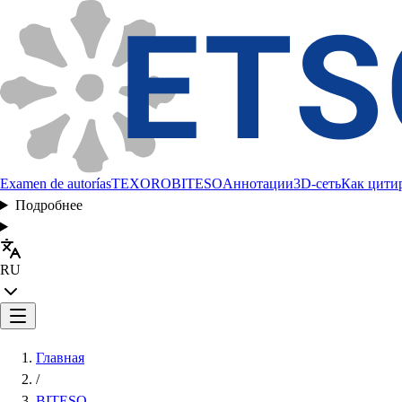
Examen de autorías
TEXORO
BITESO
Аннотации
3D-сеть
Как цити
Подробнее
RU
Главная
/
BITESO