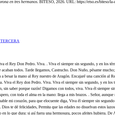
orona en tres hermanos
. BITESO, 2026. URL: https://etso.es/biteso/la
 TERCERA
onstante premio. Casó con Doña Felicia, hija del noble, el guerrero Don Argamont de Balbastro, Conde de Urgel, y honor muestro; Sitió a Cuesca (aquí el dolor me enmudece) y quiso el cielo, que al reconocer el muro (todo en lágrimas me anego) una saeta (ay infelice!) o un áspid, cuyo veneno abrigó el infiel Pagano en su obstinado sediento corazón, saliera airado a embeberse en tanto Regio, magnánimo, generoso, heroico, su vencible aliento, desde lo duro del arco, a lo blando de su pecho. Disimulando la herida, sacó la flecha del cuerpo, y retirado a su tienda, para discordia, y sosiego común convocó a los Ricos hombres, a quien hizo a un tiempo, que a Alfonso, y a mi juraran por Príncipes, y Herederos. Este fue el sosiego que nos dejó, reconociendo, que en su muerte sosegaba la alteración en los Reinos, ya por dilatar el día, o ya por otros pretextos: pues no ignoro que en la guerra pelea con más acierto la quietud de una Cabeza, que la multitud de un pueblo; La discordia fue nacida del santo rencor, del ceño religioso, que observaba contra ese Moro soberbio, por exaltar de la Fe los sacrosantos misterios, extirpando en sus Mezquitas los bárbaros sacrilegios. Movido, pues, de este justo fervoroso amante celo, a Alfonso, y a mí tomó inviolable juramento de no levantar el sitio, hasta que Abderramen ciego nos entregue a Güesca, y todos los demás vecinos pueblos. Jurámoslo así, y los más sois testigos verdaderos, como también de que hasta ahora en este prolijo asedio no hemos dado ociosamente treguas al desasosiego: Y así, mi Alfonso, y Ramiro, para esta empresa os espero, a uno con las armas, y a otro con oraciones, y ruegos; y sobre todo, con llanto, que es llave que abre del cielo las puertas de la piedad, para conseguir venciendo; que esté un pueblo peleando, cuando está un Moisés gimiendo, El sacro laurel que hoy ciño le dividiera en Imperios, si pudieran avenirse, tres Coronas en un Reino: Y pues esto, hermanos míos, es acto negado, creo, que no lo será el que ponga por conveniencia, y obsequio la Corona en tres hermanos, a quienes mando, y venero, Iguales serán las glorias, vuestros heroicos progresos seguid, y sobrellevad en vuestros hombros el peso de esta Monarquía, de este corto dilatado Imperio, conociendo que este ilustre glorioso laurel excelso, si a mí la dicha, a vosotros os le dio el merecimiento. Vasallos, deudos, y amigos haced que traigan el cuerpo de San Vitorián al campo de Alcoraz, por ver si el ruego, el clamor, llanto, y suspiro llegan a Dios por su medio, Ahora es tiempo, nobles hijos, de mostrar la ley, el celo, y la lealtad, con un Dios, con un Rey, y con un Reino; con un Dios, si peleáis fervorosos, y sedientos de más Fe, contra el injusto Bárbaro monstruo blasfemo; con un Rey, si resignados, firmes, unidos, sujetos, observáis, como inviolables, sus órdenes, y consejos; con un Reino, si usurpáis el torpe tirano Imperio a un infiel, que irreverente profana sagrados Templos. Y así guerra contra el Meros y pues Dios, el Rey, el celo de Católicos Soldados os conmueve, y os da esfuerzo, no desistáis de esta empresa, pues laureles, y trofeos, aún sin conseguirlos, pueden coronaros, porque es cierto que la gloria de intentarlos, lleva tras si el merecerlos. Ea, acuerden vuestros triunfos los de tanto ilustre abuelo, que en el padrón de los siglos viven justamente impresos. No el ocio sea la fatiga quien descanse con 