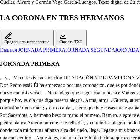
Cuéllar, Álvaro y Germán Vega García-Luengos. Texto digital de
La c
LA CORONA EN TRES HERMANOS
Предложить исправление
Скачать TXT
Главная
JORNADA PRIMERA
JORNADA SEGUNDA
JORNADA
JORNADA PRIMERA
, , y , . Ya en festiva aclamación DE ARAGÓN Y DE PAMPLONA Viva el Rey Don Pedro. Viva. . Viva el siempre sin segundo, y en los términos del mundo su nombre eterno se escriba. parece que coronado Don Pedro está? Él ha empezado por una coronación. que es por donde acaban todos. Tarde llegamos, Castrucho. Don Nuño, pésame mucho; porque yo de todos modos vine de Jaca este día, a celebrar el Rey nuevo con mis versos. . No te niego que es gustosa tu poesía: Vamos ya a besar la mano al Rey nuestro de Aragón. Encajaré una canción al Rey, al Monje, o su hermano. Ya hoy de Sancho se destierra el luto, porque hoy es día que diga nuestra alegría. Arma, arma. . Guerra, guerra. Viva el Rey don Pedro. Viva. Viva el siempre sin segundo, y en los términos del mundo su eterno nombre se escriba. Hay más rara confusión! unos riñen; y otros cantan, cierto que hay cosas que espantan, sin saber porque razón! Digamos con todos, viva. Viva él siempre sin segundo, y en los términos del mundo su nombre eterno se escriba. Por Sacerdote, y hermano beso tu mano el primero. Ramiro, alegre te espero, con toda el alma en la mano: llega a mis brazos. . Señor, aunque mi ventura crece, mi indignidad no merece tan soberano favor. Con piedra blanca Aragón numere este feliz día, y en retórica alegría mudo hable mi corazón, para que elocuente diga, Viva él siempre sin segundo y en los, & Hermano Alfonso, consuelo, descanso, aliento, columna, donde toda mi fortuna afianzo alza del suelo, llega, llégate a mis brazos. Dios te dé felicidades, Permita que las edades no disuelvan estos lazos; llegad, Don Pedro Atarés. Eterno hiciera este día, si pudiera el ansia mía conseguirlo. . Aquesto es, que un día de Junio hiciera, que es eterno en lo que dura: si así fuera una hermosura, pocos afeites hubiera. De Aragón es la fortuna, cuando es el merecimiento vuestro solo, así lo siento. Guardeos Dios, Gómez de Luna; llegad, García Vidaure. Con el alma. Ahora te llama. Llegad, Ferriz de Lizana. Dios por vos su Fe restaure, Señor, mi silencio basta a ponderar, aunque mudo, mis afectos. . No lo dudo; Nuño Pardo de la Casta, que es bien que este nombre os cuadre, cuando de temores llenos, pardos Moros Agatenos ilustraron vuestro padre. Señor, Poeta nací, y en este destino día, con mi copia, y mi alegría; quiero llegar así así. Y pues en Jaca he nacido, digo, que vivas de veras, aún más que mis faltriqueras, sin tu moneda han vivido: Tanto como el Fénix vivas, y tanto, como un apodo, y para vivir lo todo, vive más, que vive Cribas; porque con la copla diga, Viva el siempre sin segundo; y en los términos,. Arma, arma. Guerra, guerra. Hay novedad? 4̱. . Nuevas tropas, que van llegando. . No pocas Huesca en sus muros encierra; pero allí han de perecer, o luego se han de entregar. Mando tocar a marchar? Antes me habéis de atender: Don Nuño, a Jaca volved, y decid a Don Fortunio, quema asista. . Su infortunio desvanece tal merced. Del Francés Ínigo Arista, tronco robusto, que al ceño de la edad ha producido tanta llustre Rama al tiempo. De este pues, progenitor, cuyo alto fecundo aliento en el campo de los siglos recogo frutos eternos, bien sabéis, hermanos míos, cuan lastrosos descendemos; quiera Dios que las memorias, que dejan nuestros abuelos, sean aún más para imitarlos, que no para conocerlos! Fue nuestro padre Don Sancho Ramírez, que en mejor Reino, por su alta virtud alcanza el nunca inc