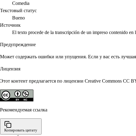
Comedia
Текстовый статус
Bueno
Источник
El texto procede de la transcripción de un impreso contenido e
Предупреждение
Может содержать ошибки или упущения. Если у вас есть лучшая 
Лицензия
Этот контент предлагается по лицензии Creative Commons CC B
Рекомендуемая ссылка
Копировать цитату