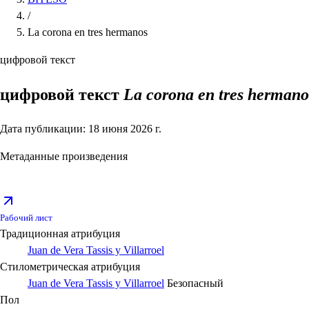
/
La corona en tres hermanos
цифровой текст
цифровой текст
La corona en tres hermano
Дата публикации: 18 июня 2026 г.
Метаданные произведения
Рабочий лист
Традиционная атрибуция
Juan de Vera Tassis y Villarroel
Стилометрическая атрибуция
Juan de Vera Tassis y Villarroel
Безопасный
Пол