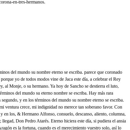
-corona-en-tres-hermanos.
los premios, para que con reverentes. santos belicosos ecos digamos en voces varias, unidas en un concepto, Arma arma, guerra guerra; San Jorje, Santiago a ellos. Viva el Rey Pedro. Viva. Viva él siempre sin segundo, y en los términos del mundo su nombre eterno se escriba, El primero seré yo, que encomiende este suceso a Dios; y también, hermano, haré que en suspiros tiernos se lo ruegue mi Obispado de Pamplona, y Burgos, puesto que es el mayor sacrificio el que se enciende en el pecho: Y a San Ponce de Tomeras, con tu lcencia me vuelvo, que no es bien que un Religioso esté fuera tanto tiempo de su casa, y allí haré falta, y aquí servirte no puedo. Dios te guarde, hermano mío Y te dé feliz suceso. Adiós, hermano Ramiro. Tu vida prospere el cielo, . Arma, arma, Ocupa ya la vanguardia. Alfonso amigo. . Yo ofrezco morir srviéndote, antes que quebrar el juramento Lo mismo ofrecemos todos. En Dios hallaréis el premio. Pues muera el Bárbaro. Muera. San Jorge, San Jorge, a ellos; guerra contra Güesca. Guerra. No desmaye vuestro aliento, viva el Aragonés. Viva. Ea embistamos, diciendo: Arma arma, guerra, guerra; Santiago, Santiago a ellos. . Viva el Rey Don Pedro, viva. Viva el siempre sin segundo, y en los términos del mundo, su nombre eterno se escriba. Arma, arma, guerra, guerra, San Jorge, Santiago, a ellos. El jabalí sube herido. Seguidle, al monte, a la cumbre, Venced su alta pesadumbre. Todo va en sangre teñido, Al monte al monte, Don Juan lucha con él. Gran locura! Seguidme hacia la espesura. Hacia lo fragoso van. Por más que esgrimas aquí tus transparentes aceros, serás de mis pulsos fieros. Ay infelice de mí! Con el jabalí ha rodado. Al valle. Ay hijo querido! Qué importa que haya caído; si aún ahora no he desmayado? Entre mis robustos brazos. el aliento has de dejar, porque si has de respirar, has de deshacer mis lazos. Hacia aquí cayó, lleguemos. Ni aún mis voces llegarán. Aquí esta; pero Don Juan! ya se aumentan mis extremos! mas como en rigor tan fiero lidio antes con mi dolor, sin castigar el furor de este horrible monstruo, fiero? Oh quien con versos astutos venciera tanta porfía pero esto de la poesía no es plato para los brutos. Libre estás. Y agradecido, pues a tus plantas confieso deudora a mi vida. . En mí eso de obligación ha nacido; no sé qué influjo secreto a mirar por ti me mueve? Yo sí. Nuño, más me debe la confusión mi respeto; que luego hubiera de ser quien me viniese a librar! Que luego hubiese de hallar motivo de enmudecer Mas puede ser que algún día. Mas puede mi cruel dolor, Os pague tanto favor. Dar más luz a la alma mía. Mas como en lid que me abraso me acuerdo de ser mujer? . dónde será? Aquí ha de ser, bajad todos a buen paso. Mi padre me ha respondido, para confundirme más. Juan hijo; cómo estás? Señor, muy favorecido, pues de ese bruto feroz don Nuño libró mi vida, y por ser más mi homicida, el aire selló su voz. No te entiendo, Yo tampoco, a Don Nuño lo agradece. Es mi sobrino, y merece por esta acción. Estoy loco que puedo merecer yo, cuando obligado me hallé con su riesgo? . Buena fe, si agradecimiento no, dad a Don Nuño los brazos. Eso si haré, y no te asombre. que hermosa presencia de hombre Teme no