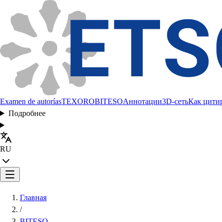
Examen de autorías
TEXORO
BITESO
Аннотации
3D-сеть
Как цити
Подробнее
RU
Главная
/
BITESO