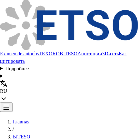
Examen de autorías
TEXORO
BITESO
Аннотации
3D-сеть
Как
цитировать
Подробнее
RU
Главная
/
BITESO