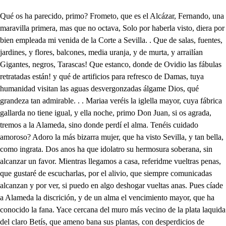
Qué os ha parecido, primo? Frometo, que es el Alcázar, Fernando, una maravilla primera, mas que no octava, Solo por haberla visto, diera por bien empleada mi venida de la Corte a Sevilla. . Que de salas, fuentes, jardines, y flores, balcones, media uranja, y de murta, y arrailían Gigantes, negros, Tarascas! Que estanco, donde de Ovidio las fábulas retratadas están! y qué de artificios para refresco de Damas, tuya humanidad visitan las aguas desvergonzadas álgame Dios, qué grandeza tan admirable. . . Mariaa veréis la iglella mayor, cuya fábrica gallarda no tiene igual, y ella noche, primo Don Juan, si os agrada, tremos a la Alameda, sino donde perdí el alma. Tenéis cuidado amoroso? Adoro la más bizarra mujer, que ha visto Sevilla, y tan bella, como ingrata. Dos anos ha que idolatro su hermosura soberana, sin alcanzar un favor. Mientras llegamos a casa, referidme vueltras penas, que gustaré de escucharlas, por el alivio, que siempre comunicadas alcanzan y por ver, si puedo en algo deshogar vueltas anas. Pues cíade a Alameda la discrición, y de un alma el vencimiento mayor, que ha conocido la fana. Yace cercana del muro más vecino de la plata laquida del claro Betís, que ameno bana sus plantas, con desperdicios de aljofar la Alameda, verde escuadra de mil álamos frondosos, que con airosa batalla pone entredicho al Agosto, defendiendo ardientes llamas del más luciente Planeta palpitantes el meraldas. En dos calles dividida, los árboles por ties baudas, y con tres fuentes de mármol, que con ruidosa pujanza rayos de cristal vomitan, regando la dilatada copia da árboles, que fueron bellas de Faeton hermanas. Hércules, y Julio César en dos columnas tan altas dan principio a su frescura, que dudo, que haya en España dos semejantes, tan gruesas, tan lisas, y tan gallardas. En este, pues, sitio ameno, en esta frondosa estancia, tardes de Verano, y noches, los Caballeros, y Damas hacen alarde vistoso de hermosuras, y de galas. Aquí la Aurora se esconde, aquí vive siempre el Alba, aquí gozosas llabitan Nápeas, Driadas, y Nayas. Aquí el Cesiro deleita, aquí pajarillos cantan, a cuyos sonoros quiebros beben suavidad las almas. Aquí Carrozas, y Coches, siéndolo de Auroras tantas, con dilatado paseo, con espaciosa arrogancia, torpes bajel es navegan esta selva de Tuesalia. Aquí Andaluces caballos, que al Betis pacieron malvas, con alboroto restivo rayos corren, vientos paran. Aquí, Don Juan, una noche, vertida de sombras pardas, que tuvo haltaí en la librea premisas de mi desgracia. Canto una envidia de Orfeo, canto la divina Garza, que sigo, a cuya dulzura los caballos, que tiraban de su coche, suspendían, o su orgullo, o arrogancia, siendo su voz jolve, que sonoramente para el carro del Sol, que es ella, y las corrientes que enlazan los álamos, mormurando, entre las guijas faltaban, manifestando el contento, que ocasiona esta Diana, cuando con la voz suspende, cuando con el canto encanta. El coche deje, y absorto la segur hasta su casa, que está junto a la Alameda: salió del estribo Laura, y yo perdí los estribos, viendo su belleza rara. Desde entonces más perdido, loco, sin vida, sin alma, muerto el losigo, y el gusto, vivo el cuidado, y la traza. Paseo, rondo, enamoro, esta Sirena, esta ingrata, esta Dafne, y esta Circe, sin que en dos anos el alma el menor favor la deba, pues mármol a mi constancia, pues roca a mis presunciones, rigurosa a mis palabras, endurecida a mis ruegos, incontrastable a mis ausías, sorda a suspiros, y quejas, y a lágrimas inhumana, solo mi muerte procura, tiranizándome el alma. Es posible, que a dos a de amor, corresponda ingr esa dada? . Es cola cierta, que gaian tiene, a qmien aiía Eso es impesin le cola, que desde la nocia al Alba cuidadosamente rolido sus balcones, y ventanas. Pues, señor, sin duda tiene postigo tallo esa casa, o alguna puerta trasera, por donde esa esquiva dama te ha dado con la del Martes; esto es cosa averiguada. Que es contra leyes de Ovidio ingratitud tan tirana. Si su recato no fuera notorio, no lo dudara; mas es mi dueño el espejo de la Ciudad, y de España. Si es espejo, no será speculun ime mácula. Vive Dios, que yo no tengo de creer, que aquesa dama dos anos ha relistido tu pretensión, sin más causa, que su recato. . . Pues, primo, a un hombre de partes tantas, talle, despejo, riovaza, discreción, nobleza, galas, desprecia, cuando pudiera, si en calidad os iguala, ser vuestra esposa? . Señor, si mal no me acuerdo, estaba en la Corte una mujer, muy bella, y muy recatada, que huya de los hombres, como si fueran fantasma. Pretendiola un barbilindo; mas ella tan recatada, ni admirio sus galanteos, ni se dolio de sus ansias, tanto, que no salía a Misa, por no verle: cosa extraña. Y después de algunos días, que el galán cansado estaba del desdén, tuvo noticia, que estaba la tal preñada: quiera Dios, que no lea así esa nfa. . . Tonto, calla. Vamos, y después que el Sol coronado de escarlata, duerma en lecho de cristal, y argentando lo espacioso de an tumba tuirquelada, iremos a la Alamada, y veréis lí sale, y canta, que mer ce su hermosura mayores persaverancias, Amor, qué quieres de mí? nino Dios, ciego tapaa, déjame vivir en pana pues el alma te rendí. Ya te la luerinque en el talle, y bizarría de Don uan, el triste día, que por mi mal le mire. Apenas llego a vevilla, cuando apelas me entrego, y penando, ocaliono penas, quien ya le le humilla. Mas no mandes pablican mi loco cuidado, amor, que aunque augmentes tu rigor, he de morir, o callar, Ni a las aves, ni a los vientos, ni a las fuentes, ni a las flores pubiicare mis amores, comere mis sentimientos. que no hay disgusto, ni mal más pesado en mi opinión, que descubrir su palión una mujer principal. Yo quiero per callando, pues es maa valor, esitidsido, surrimiento padeciendo, que atrevirniento habiando. Hermana, Doña Muria, ahora te viene a ver, para que puedan crecer los rolicleres di oía Pues no ignosas de mi amor, Leonor hermosa, el ellado, encarece mi cuidado, y convence n rigor. En tu discración espero, que has de dar muerte a tnolvido, Yo lo haré, pues he sabido, que es su es querer, y quiero, Don Diego, made mí, que lo que mandas hate. Por ver si hablarla podré, escóndete, hermana, allí. Seáis mil veces, señora, bien venida a nuestra casa, que a serlo de Febo pasa, pues vuestro explendor la honora. Inés, avisa a mi hermana. Ellimo en mucho el favor. Siempre sois para mi amor, tan bella, como tirana. No es rigor lo que es cordura, ni el recato es tiranía. Pues como tanta porfía no vence vuestra hermosura? Porque es porfía y me enfada, ver cuan obstinado estáis, y si lo consideráis, ningún porfiado agrada. Ya es más que rigor, por Dios, pagar desdén con olvido. Don Diego, yo no he venido. a visitaros a vos. Tanta dicha. . . Para mí es gloria, Leonor, el veros. Qué con desprecios severos se correspondan así mis penas! Doña Leonor, bien podéis ir esta noche a la Alameda en el coche, pues hace tanto calor. Y vos, señora, mirad en qué os sirvo. El Cielo os guarde. Confuso voy, y cobarde: amor, sufrid, y esperad. Hola, sillas: bien ajena estaba de este favor. Amiga Doña Leonor, un desconsuelo, una pena, fiada en vuestra amistad, entendimiento, y nobleza, me ha traído tan de priesa, el no avisar perdonad. Que aunque estos atrevimientos no son dignos de perdón, a donde hay voluntad, son excusados cumplimientos. Mirad lo que me mandáis, y estad de mi ayuda cierta. Amiga, yo vengo muerta. Qué tenéis? Si me escucháis, puesto que penola lucho en un incendio de fuego, sabréis mi desasosiego. Pues decid, que ya os escucho, Tres días ha que vino un primo de Fernando, mi vecino, a Sevilla: ay, amiga. no sé como encarezca, o como d su talle, su nobleza, su discreción, su ingenio, y gentiles Mas quede encarecido conmigo, que a las flechas de Cupido, tan manifiestamente me opuse altiva, y resisti valiente, y ya ciega le adoro, celosa temo, y amorosa lloro, Este, pues, tierno dueño, sino ocasionador de mi despeño, de la Corte ha venido una herencia a cobrar, que le han traído aquestos Galeones, y a robar los más libres corazones. Su cuarto está, y el mío tan juntos: ay, amor! ay, Cielo impío que porque el mal se augmente, los divide un tabique solamente. Rabiando estoy de celos. Al fin, llena de ahogos, y desvelos un ladrillo quitado, vi que estaba su cuarto entapizado, por allí le escuchaba cuanto de noche con su primo hablaba, muchas veces atenta, con la osadía con que amor me alienta, por un resquicio breve, (ve, que no entiende de amor quien no se atre- le miré tan lucido, que de Adonis, y Apolo he presumido, que es Don Juan un traslado, jelan, discreto, airoso, y alentado, agradable, apacible, rico, cortés, compuesto, convencible, liberal, amoroso, (so, noble, humilde, severo, afable, herm y viendo la grandeza de tantas partes, brío, y gentileza, tome en el le insaron, nueves lances de amor solicitaron mi vecato, y prudencia, vencicionlo, al fin, con su violencia. Y después más curiosa, el tao? que rompí, torpe, y meda y eltando el fuera un día, entre en su cuarto, doy guía, con paso desairado, con temor animoso, y mirando, al fin, su en ella vide quien voca. do, Halle (ay, Dios. que es el dueño del no que idolatro, con aquestos papeles, para augnientar mis celos, que crueles el alma martirizan, el sosiego, y la vida tiranizan, que si bien se apercibe, no tiene vida, quien sin gusto vive. Al fin, Leonor, celosa, porque aquesta beldad mi dueño goza, triste, y alborotada, porque mis penas no le obligan nada, muero, lloro, padezco, porque a quien tanto quiero, no merezco. Siento nuevos desvelos, porque ha crecido amor con estos celos, y vengo en penas tales, porque le des remedio a tantos males. Muy apasionada estás. disimule el sufrlmiento a el rigor de mi tormento. d. . Si sabes de amor, verás, que estos extremos no son muchos; y más cuando hay celos, Por qué con tantos desvelos le das rienda a tu pasión? Amiga, el consejo es vano, porque estoy perdida ya. Bien exculada será la intercesión de mi hermano, Yo estoy en esto empeñad