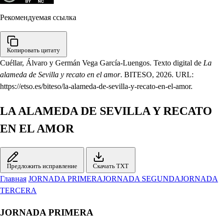
Рекомендуемая ссылка
Копировать цитату
Cuéllar, Álvaro y Germán Vega García-Luengos. Texto digital de
La
alameda de Sevilla y recato en el amor
. BITESO, 2026. URL:
https://etso.es/biteso/la-alameda-de-sevilla-y-recato-en-el-amor.
LA ALAMEDA DE SEVILLA Y RECATO
EN EL AMOR
Предложить исправление
Скачать TXT
Главная
JORNADA PRIMERA
JORNADA SEGUNDA
JORNADA
TERCERA
JORNADA PRIMERA