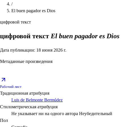
/
El buen pagador es Dios
цифровой текст
цифровой текст
El buen pagador es Dios
Дата публикации: 18 июня 2026 г.
Метаданные произведения
Рабочий лист
Традиционная атрибуция
Luis de Belmonte Bermúdez
Стилометрическая атрибуция
Не указывает ни на одного автора
Неубедительный
Пол