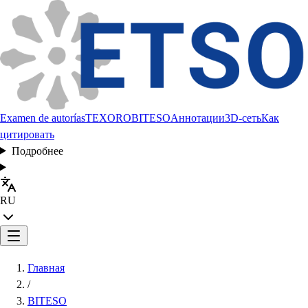
Examen de autorías
TEXORO
BITESO
Аннотации
3D-сеть
Как
цитировать
Подробнее
RU
Главная
/
BITESO