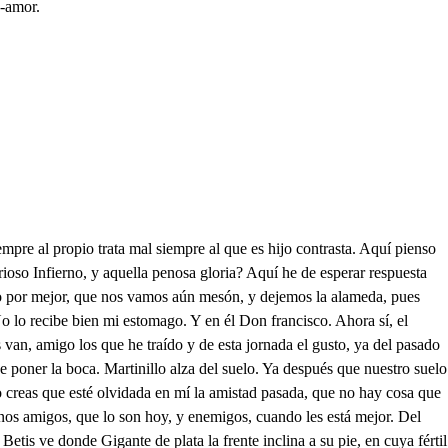
e-amor.
vecho Eso será si yo quiero. Qué dice? Si yo quisiere. Miente todo el que dijere que no es muy buen caballero mi amigo, y mi camarada, el señor. Antonio. Antonio. este hombre es algún demonio la espada tuvo empuñada luego que el mentís oyo; la escapatoria fue buena con que salí de la pena, que su cólera me dio en fin que no he de comer, sino es que sea su gusto? Pues en casa a mi desgusto cosa alguna se ha de hacer? Si tiene dueño la casa. cómo lo puede impedir? Téngoselo de decir. Que tal en el mundo pasa que haya tan gran desatino? Diga para no comer quédame a mí más que hacer que matarle en el camino. . Puedo darte prima mía, el parabién de tu empleo? Si te responde el deseo dirá que es necia porfía, y enfadosa tiranía que quiera mi padre injusto, casándome a mi disgusto dejar en esta ocasión tan extraña mi eleción tan extrañero mi gusto. Con que necia pesadumbre solicita a tormentarme: tengo prima de casarme no más de porqué es costumbre? Que engaño hay que le deslumbre para que con alma ingrata cuando de quitarme trata? la preciosa libertad, venga hacer mi voluntad la de que menos se trata. Hasta ahora no he querido a nadie he tenido amor. segura de su rigor he estado en mí mismo olvido la despreciadora he sido de sus flechas, y rigores: nieve soy a sus ardores si libertad apetesco cuando amores aborresco tengo de fingir amores? Hablas de verás? Y tanto, que puede en lo que te digo servir prima de testigo bien verdadero este llanto el alma en tormento tanto testimonio da en los ojos de sus pezares, y enojos, diciendo, y pienso que bien, no son ojos, porque ven por lo que lloran son ojos. Ya que me ha dado ocasión lo que ahora te escuche del alma te mostrare la más oculta pasión: Salga ya del corazón hasta este punto encubierto, un secreto que me ha muerto, un amor disimulado, un infierno, que he pasado, un mal que no he descubierto. Salga la pena cruel del pecho, que en cárcel breve entre pasiones de nieve fue abrazado Mongibel, ardientes centellas de él publiquen en tanto ardor, de unos celos el rigor, la fuerza de una lealtad, un amor con amistad, una amistad con amor. No me tengas más suspensa tu pena, prima me di, qué reparas? Ay de mí. Mira que me haces ofensa, que te turba? La vergüenza. Qué te enmudece? El respeto? ayudarasme en efecto. Eso dudas, bien a fe contra mí te ayudare, Prometeslo? Si prometo. Yo prima, que como sabes desde la niñez más tierna, imitándote en lo libre, desprecie de amor la fuerza Yo que tantas veces sorda, no escuche sus quejas tiernas, siendo áspides mis oídos, al encanto de su lengua, que entre Caribdes, y Scila, de palabras, y finezas, navegue su golfo altivo, segura de sus serenas, y en su ciego laberinto, que al más atinado enreda, fui Teseyo de sus lazos, burla fui de sus saetas, como aquestas altiveces, tanto aunque niño le ofendan, que a los dioses no perdona entre los orbes, y esferas este incendio de las almas, tirano de las potencias, estrago del albedrío, guerra fatal de la tierra, porque sus álagos yo, le desestime soberbia; y rebelde a tanto imperio, hice burla de sus flechas, trazo para su venganza, aquí se turba la lengua, que viniese Don Francisco. Ya lo dije, no es ofensa, la que no estuvo en mi mano y hasta aquí callo mi lengua. Que de veces a este amor, hice