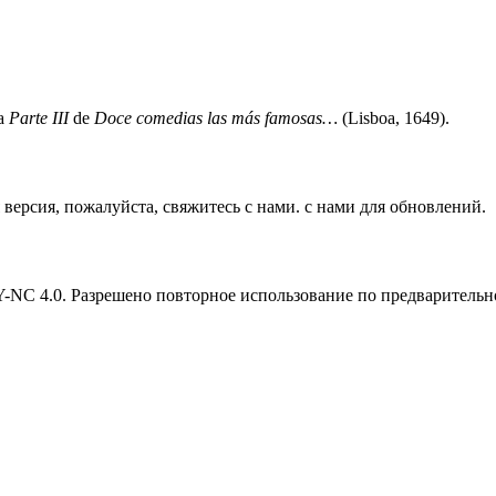
la
Parte III
de
Doce comedias las más famosas…
(Lisboa, 1649).
версия, пожалуйста, свяжитесь с нами. с нами для обновлений.
Y-NC 4.0. Разрешено повторное использование по предварительн