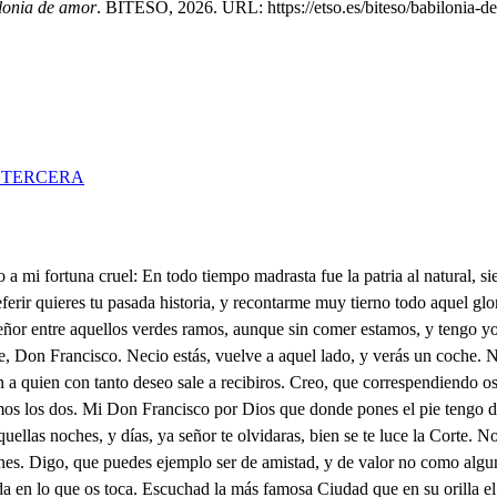
lonia de amor
. BITESO, 2026. URL: https://etso.es/biteso/babilonia-d
 TERCERA
 con más belleza que Dafne, con más, que Dafne, desdén Inés bella, en cuyos ojos, esferas de luz se ven, pudo a no estar escondida al rayo brillante ser si laurel, más fugitivo, más amado, si la ve. Escondido entre unos ramos abrazado pude ver jurisdicciones de nieve en imperios de clavel. Que bien soleniza el campo tanta belleza, y que bien, entre despeñada rola el arroyo bachiller otro amante más dichoso, que la acompaña mire tan contenta ella en amarle como en sus favores él. Viendo mis celos verdades sentimientos anime, y alentado en mis pasiones suspensiones desate quién vio más cordura en celos? Adonde estaban llegué, y acortando los discursos la espada ciego saque. Las voces de mi enemiga rémoras quisieron ser de mis justos desatinos, aunque todo en vano fue, que yo, y mi competidor, a pocos lances manche las flores, con sangre suya. y con el loco Frances los árboles, y las plantas furioso despedace. La fortuna del herido hartas veces envidie pues fue dichoso Medoro, y ella su Ángelica fue. Canzado de hacer locuras del campo me retire al sagrado de un Convento adonde oculto pase hasta que sano el herido, que fue en poco más de un mes, trataron luego casarse: aquí Don Francisco fue donde tuve por perdido el sezo segunda vez. Determine de ausentarme, buscarte determiné por ver si allá olvido ausente un amor de tanta fe. A la Corte vengo, amigo, a la Corte, donde se que si en ella no hallo olvido, sin remedio mi males. Don Juan en esta ocasión dos efectos desiguales de mis bienes, y tus males. asaltan el corazón. Entre dos contrarios luche; dudoso miro al deseo: alegre, porque te veo, y triste, porque te escucho. Siento tu pena de suerte, y el verte triste, y celoso; que por no verte quejoso trocara Don Juan el verte. Mira que encarecimiento hace mi amistad aquí; pues por verte alegre a ti, diera de verte el contento A este lugar he venido, para casar concertado con Doña Ana de Albarado hija del fuerte, y temido Don Bernardino, que en Flandes. goberno un terció, persona de quien la fama pregona, tanto valor, y hechos grandes su guésped ahora soy en tanto que se acomoda lo que conviene a mi boda, mi guésped serás desde hoy, que mi aposento es capas de alojarnos a los dos. Ay ingrata, plega a Dios, . que pueda la ausencia más que a podido tu rigor. Ya Don Francisco obedezco y si es posible agradezco tanta merced, y favor Dejad agradecimientos las cortesías dejad que no es esta la amistad que permite cumplimientos. Cómo es de vuesa merced. la gracia? No la he tenido, en mi vida, que no he sido busón jamás? Bien a fe, como se llama pregunto? no se espante, no se asombre. Luego según eso el nombre me pergunta? Ese es el punto. Puntos a mí, boto al sol, que ese modo de decir no es cosa para sufrir ningún honrado Español. Hable bien, o llevará que no soy de burlas yo, Pues yo sí- Pues yo soy yo. Lo que quisiere será vuesa merced, y yo soy el menor de sus criados. Bueno es para mis enfados lo que le he escuchado hoy se hubiere de ser mi amigo; oye, vuelva acá a escucharme, ni tiene de replicarme, ni ha de burlarse conmigo; que soy algo mal sufrido. Qué es vusted tan regañón? Por mi mala condición estoy como ve perdido. Conociendo lo que dice no trata de se emendar. Ya es aqueso replicar, y al concierto contradice que los dos habemos hecho pero vámonos a casa que allá comerá sin tasa. Y harame muy buen pro