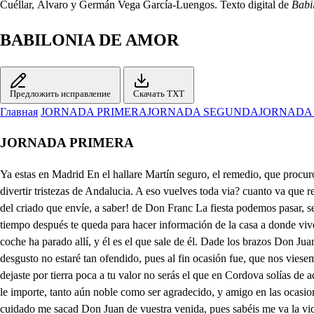
Cuéllar, Álvaro y Germán Vega García-Luengos. Texto digital de
Babi
BABILONIA DE AMOR
Предложить исправление
Скачать TXT
Главная
JORNADA PRIMERA
JORNADA SEGUNDA
JORNADA
JORNADA PRIMERA
Ya estas en Madrid En el hallare Martín seguro, el remedio, que procuro a mi fortuna cruel: En todo tiempo madrasta fue la patria al natural, siempre al propio trata mal siempre al que es hijo contrasta. Aquí pienso divertir tristezas de Andalucia. A eso vuelves toda via? cuanto va que referir quieres tu pasada historia, y recontarme muy tierno todo aquel glorioso Infierno, y aquella penosa gloria? Aquí he de esperar respuesta del criado que envíe, a saber! de Don Franc La fiesta podemos pasar, señor entre aquellos verdes ramos, aunque sin comer estamos, y tengo yo por mejor, que nos vamos aún mesón, y dejemos la alameda, pues tiempo después te queda para hacer información de la casa a donde vive, Don Francisco. Necio estás, vuelve a aquel lado, y verás un coche. No lo recibe bien mi estomago. Y en él Don francisco. Ahora sí, el coche ha parado allí, y él es el que sale de él. Dade los brazos Don Juan a quien con tanto deseo sale a recibiros. Creo, que correspendiendo os van, amigo los que he traído y de esta jornada el gusto, ya del pasado desgusto no estaré tan ofendido, pues al fin ocasión fue, que nos viesemos los dos. Mi Don Francisco por Dios que donde pones el pie tengo de poner la boca. Martinillo alza del suelo. Ya después que nuestro suelo dejaste por tierra poca a tu valor no serás el que en Cordova solías de aquellas noches, y días, ya señor te olvidaras, bien se te luce la Corte. No creas que esté olvidada en mí la amistad pasada, que no hay cosa que le importe, tanto aún noble como ser agradecido, y amigo en las ocasiones. Digo, que puedes ejemplo ser de amistad, y de valor no como algunos amigos, que lo son hoy, y enemigos, cuando les está mejor. Del cuidado me sacad Don Juan de vuestra venida, pues sabéis me va la vida en lo que os toca. Escuchad la más famosa Ciudad que en su orilla el Betis ve donde Gigante de plata la frente inclina a su pie, en cuya fértil ribera llego el Céfiro a tener, hijos que su ligereza corrido invidio después. Cordova al fin patria nuestra, donde en la tierna niñes pienso que nuestra amistad, tuvo principio al nacer; mas si los astros disponen la inclinación, el querer nuestras estrellas se amaban sin que tuviesemos ser. En esta Ciudad amigo, el alma; que libre fue hasta entonces de unos ojos tiranos de cuanto ven sentí prender, si es posible que tanta gloria es prender. No creyera yo hasta entonces, no lo pudiera creen, que la libertad, perdiendo ganase tanto en perder, No me atrevo a retratarlos, la lengua es tosco pincel mirarme puedes el alma que en ella los podrás ver pero retira la vista que te vendrás a perder que solo de sus prisiones se libra quien no los ve dos veces el sol del Aries llego hasta el dorado pes y el campo vio primavera lo que cano invierno fue, en tanto que este milagro ciego, idolatra adore, siendo siempre a mis finezas, correspondencia el desdén. Que de veces el Aurora con su rojo rosicler en sus balcones ingratos me miro al amanecer. Parece que de piadosa mas tarde salió tal vez y desperdiciando perlas, sintió mi pena cortes. Salio una mañana al campo, mi adorada doña Inés, que este es su nombre, en un día del más apazble mes, si fue Flora de las selvas, si Venus del campo fue, el amor lo juzgue solo, si ciego la pudo ver. Entre lo espeso de un bosque que con verdes ojas es desprecio del Dios, que amante, fue desprecio del laurel,