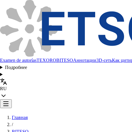
Examen de autorías
TEXORO
BITESO
Аннотации
3D-сеть
Как цити
Подробнее
RU
Главная
/
BITESO