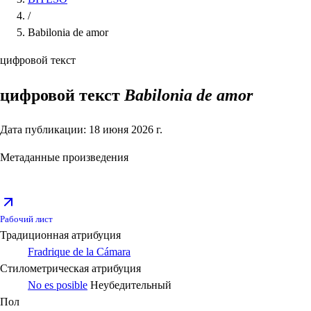
/
Babilonia de amor
цифровой текст
цифровой текст
Babilonia de amor
Дата публикации: 18 июня 2026 г.
Метаданные произведения
Рабочий лист
Традиционная атрибуция
Fradrique de la Cámara
Стилометрическая атрибуция
No es posible
Неубедительный
Пол