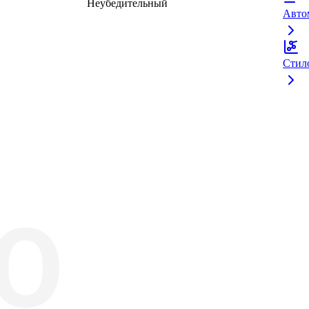
Неубедительный
Авто
Стил