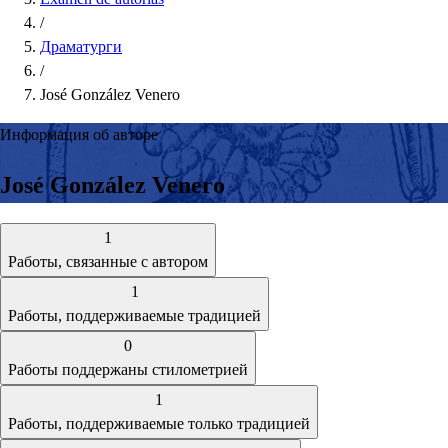
/
Драматурги
/
José González Venero
Информация об авторе
José González Venero
1
Работы, связанные с автором
1
Работы, поддерживаемые традицией
0
Работы поддержаны стилометрией
1
Работы, поддерживаемые только традицией