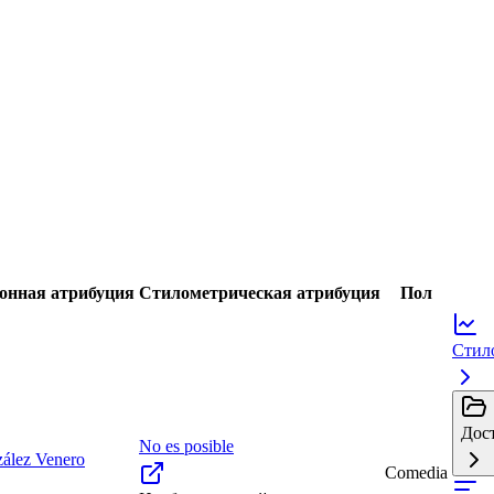
онная атрибуция
Стилометрическая атрибуция
Пол
Стил
Дост
No es posible
ález Venero
Comedia