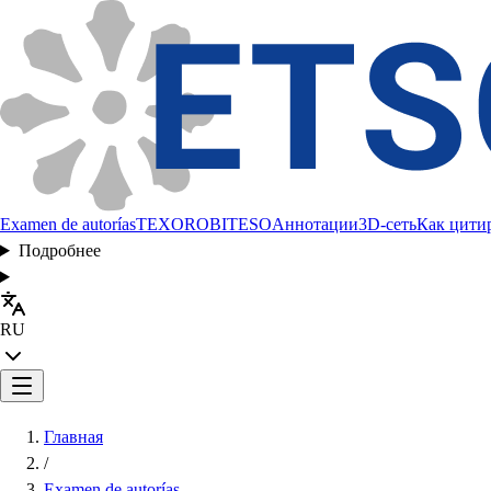
Examen de autorías
TEXORO
BITESO
Аннотации
3D-сеть
Как цити
Подробнее
RU
Главная
/
Examen de autorías