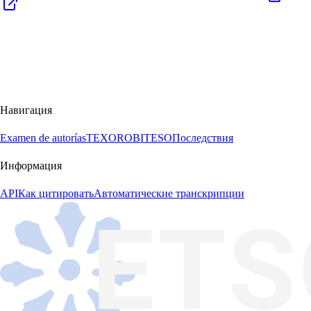
Навигация
Examen de autorías
TEXORO
BITESO
Последствия
Информация
API
Как цитировать
Автоматические транскрипции