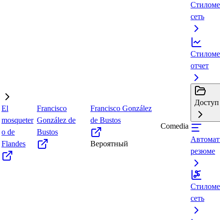
Стиломе
сеть
Стиломе
отчет
Доступ 
El
Francisco
Francisco González
mosqueter
González de
de Bustos
Comedia
o de
Bustos
Автомат
Flandes
Вероятный
резюме
Стиломе
сеть