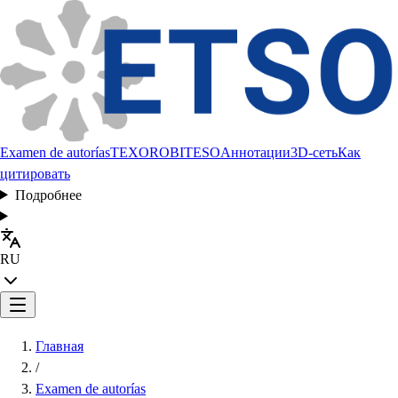
Examen de autorías
TEXORO
BITESO
Аннотации
3D-сеть
Как
цитировать
Подробнее
RU
Главная
/
Examen de autorías