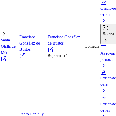
Стиломе
отчет
Доступ 
Francisco
Francisco González
Santa
González de
de Bustos
Olalla de
Comedia
Bustos
Mérida
Автомат
Вероятный
резюме
Стиломе
сеть
Стиломе
отчет
Pedro Lanini y