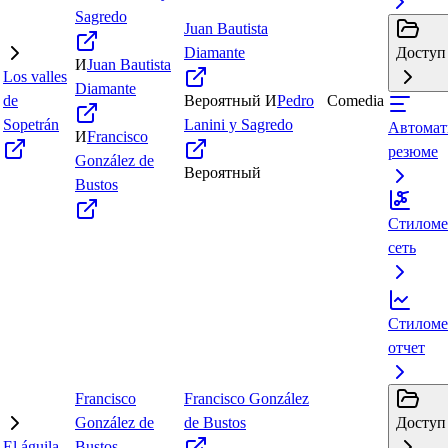
Sagredo
Juan Bautista
Diamante
Доступ 
И
Juan Bautista
Los valles
Diamante
de
Вероятный
И
Pedro
Comedia
Sopetrán
Lanini y Sagredo
Автомат
И
Francisco
резюме
González de
Вероятный
Bustos
Стиломе
сеть
Стиломе
отчет
Francisco
Francisco González
González de
de Bustos
Доступ 
El águila
Bustos