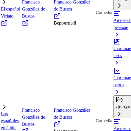
Francisco
Francisco González
El español
González de
de Bustos
Comedia
Viriato
Bustos
Автомат
Вероятный
резюме
Стиломе
сеть
Стиломе
отчет
Доступ 
Francisco
Francisco González
Los
González de
de Bustos
españoles
Comedia
Bustos
en Chile
Автомат