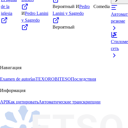
de la
Вероятный
И
Pedro
Comedia
iglesia
И
Pedro Lanini
Lanini y Sagredo
Автомат
y Sagredo
резюме
Вероятный
Стиломе
сеть
Навигация
Examen de autorías
TEXORO
BITESO
Последствия
Информация
API
Как цитировать
Автоматические транскрипции