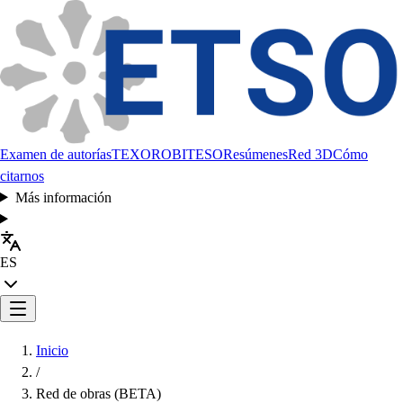
Examen de autorías
TEXORO
BITESO
Resúmenes
Red 3D
Cómo
citarnos
Más información
ES
Inicio
/
Red de obras (BETA)