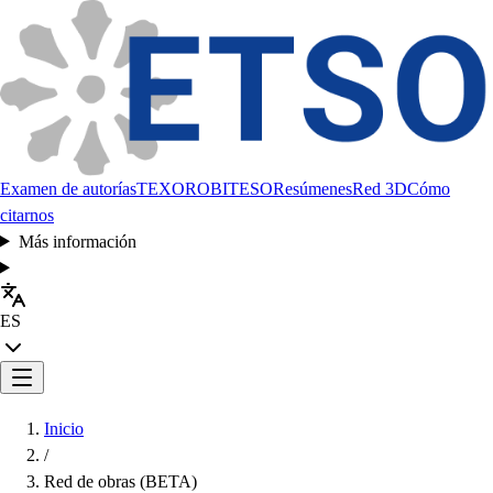
Examen de autorías
TEXORO
BITESO
Resúmenes
Red 3D
Cómo
citarnos
Más información
ES
Inicio
/
Red de obras (BETA)