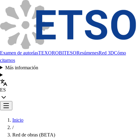
Examen de autorías
TEXORO
BITESO
Resúmenes
Red 3D
Cómo
citarnos
Más información
ES
Inicio
/
Red de obras (BETA)