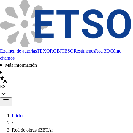
Examen de autorías
TEXORO
BITESO
Resúmenes
Red 3D
Cómo
citarnos
Más información
ES
Inicio
/
Red de obras (BETA)