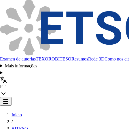
Examen de autorías
TEXORO
BITESO
Resumos
Rede 3D
Como nos cit
Mais informações
PT
Início
/
BITESO