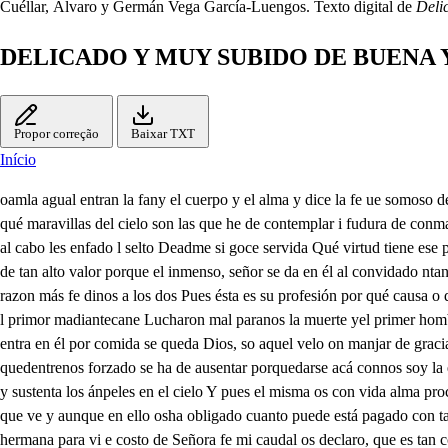
Cuéllar, Álvaro y Germán Vega García-Luengos. Texto digital de
Deli
DELICADO Y MUY SUBIDO DE BUENA 
Propor correção
Baixar TXT
Início
oamla agual entran la fany el cuerpo y el alma y dice la fe ue somoso destierra el llanto y gemir alma y sal hoy de cuidado para tu gloria sentir cómo la podrá oye quien sin él nada ha sentido Mas quiero te preguntar qué maravillas del cielo son las que he de contemplar i fudura de conmansar que está debajo de un velo. Dime, pues habes lo curto es mejor que l que comió yorael en el de sierto Sí, porque aquel pan fal muerto y al cabo les enfado l selto Deadme si goce servida Qué virtud tiene ese pan que se nosda por comida pa de de es la misma gracia y pida vida y gloria en el están. Y deadme por mi amor. como tan solo un bocado es de tan alto valor porque el inmenso, señor se da en él al convidado ntanparrantaros moma Yo no sé lo que digo oes muy derro de entender. cete que le coma su enomigo No mas adelante amigo, sino fr Cn eso tienes razon más fe dinos a los dos Pues ésta es su profesión por qué causa o qué ocasión se quise dar enor di Admírome, qué ignorar q fue este efecto de amor mas pues me lo preguntáis y de sabello grestáre declararoshe l primor madiantecane Lucharon mal paranos la muerte yel primer hombre venció la muertemar dios, alma, porque viváies vos le quitó su gloria y nombre. y en señalo fue vencida y de esterrasa del suelo porque entra en él por comida se queda Dios, so aquel velo on manjar de gracia y vida Mirad sus fuerte el amor. que puso en vuestra hermosura alma que amas del favor de libraros del furor de bestia tan fura yura al tiempo quedentrenos forzado se ha de ausentar porquedarse acá connos soy la espace de un manjo su sangre y cuerpo da Dios Y si en ello tenéis cuenta no pudo Dios en el suelo daros más, pues se depresenta en el manjar y sustenta los ánpeles en el cielo Y pues el misma os con vida alma procural llegar a comer del pan dl vida que el que os con vida es mangar. Mirad qué dulce comila Cuanto Dios tiene en cerrado. en esto manjar que ve y aunque en ello osha obligado cuanto puede está pagado con tal que limpio gustéis pues darse soespecior Dios, con este intento lo abecho comel del sengrato aDios que al fin es todo el provecho alma hermana para vi e costo de Señora fe mi caudal os declaro, que es tan corto que enesto no hallo igual pero el vuestro están cabal que de oírlo quedo absorto Querría de vos sabor ya que el alma Adiós se ha dalo. porque se lo dio en comez as orpo Yo te lo daré a entender. hermano de muy buen grado. Al punto que Dios teo el alma a su semejanza con ella se despos yendote y tirras le dio. feacitad y esperanza hízola tan tioertada que cobarbando saber llegó a la fuela vedada? comio de ella y vino aser la bella mal maridada quedo por este delicto todo el tinaje hamanal sujeto a culpa mortal. con un destierro precito de la corte celesteal Dios que vido al alma bella tan apartada de sí. al mundo vino por ella por medio de uona doncella, de las más liradas que vi de esta nado por podez morir pordarle fevila y al que murió por comer le dejaon otra comida. porque vuelva a renacer Y pues que se os da en sustento el señor de los señores. ¿Qué aguardáis ya pacadores Llegaos a este sacramento si habéis de tomar amores pdo de pder Al fin este pan sagrado al alma da eterna vida porque está en el encerrado el verbo eterro humanado que se le dio por comida. Y el mismo dice de sí. a cualquiera alma afergida. sedientar, venid a m