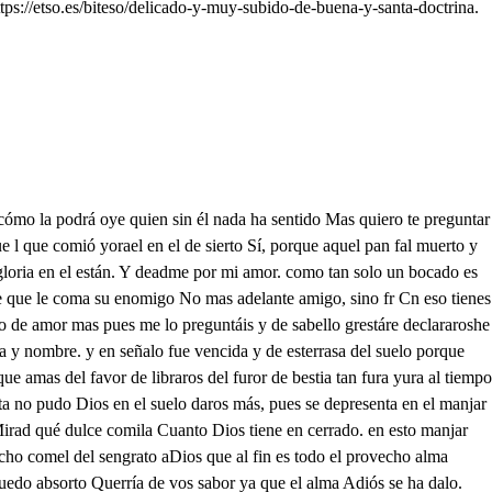
s://etso.es/biteso/delicado-y-muy-subido-de-buena-y-santa-doctrina.
te mi cuerpo aquesta papón. Pues yo por sólo agradarte no hayas miedo que me aparte de tu amparo y subleción Si de su suerte lo diveces Cielo tendrás ya en el suelo Yo me voy siempre que fueres te daré cuanto quisures del pan que bajo del celo Volvego hermano por él, Pero si estás empezado Guárdate por tal nibel que es quien detivo a luzba de su grandeza y estado poda are Pues dime, o que he de hacer? darte mucho a la oración. que con esta has de vencer todo engaño y tentación que se te puede ofrecor. cumaamedrovedo Y porque erte Dios pudado y vivamos en socreco da limosna con cuidado porque el agua mata al fuego y la limosna al pecado Tú me encamina Pues alma porque no excdere un paso de lo que es la ley divina Pues vete a la fe que atina lo que importa en este caso Y porque allá en el mercado No hagas algún borrón con que pierdas lo ganano. llevarás siempre a tulado curiosidad y razón denera quí se ale lanada deunda e pondrán las mesas como esta dicho y anse de pantí apartadas la una eerter de la otra y salen la fe y el mundo y el cue La razón la curcóndate yla piióny ande estao corcadela La curiosidad qué razón Ve el mundo ha de estar la opinión y el mundo estará en una silla lo más galán que pueda y dij no mnera Si hay quien quiera comprar deleites honras y hacienda Aquí lo hallará en mi tienda. entre que se lo darán sin interése ni prenda Si hay quien comprepar del cielo venga a mí tienda a buscallo. Hombres procutrad comprallo. Pues Dios por nuestro consuelo apuestado de nvrallo Este es dulce más que miel Cred hombres lo que yo os digo. y que será más amigo el que más llevaré de y el que nada mi enemigo que vi lae qué pan que dulza ay quien lo quiera comprar. hombres da ospresa a llegar Mira que este es pan de amor. o amor lo he de dar de tenta aend Estes al manjaz del suelo sihay quien niegue esta razón. pidacelo a la opinión. por cueel con prudente celo dará la difinición. qué sabrosa mio hombres que os envía el cielo qué merced tan crecida qué amor y qué consuelo o qué pan de gracia y vida cuerpocuciosdad y lazón Diviadme por tal camino que llegueras a ocasión almorcado ya razón que hallemos del pan divino No te deshombre a entender que aunque un mundo y mundo sccento un año y años cincuento atienon llevón lo que han menester no faltará este sustento. p no aren ¿Cómo es posible rlazón que aunque lleven de este pana un mundo y ciento si van no venga endiminución Sácame de aqueste afán. aPorque esta dies dentro del y aunque el mundo y otrosciento lleven del a su contento nunca hará más mella en él que el cama león en el viento curosidad y dime, qué efecto vije en el alma que lo gusta azónque de injusta la hace justa si la tal a Dios aplace y sino de justa injusta nceno lucodad q laquertando empatado hicise de este pan prueba n apad viviendo en tantrone estado pason. más mal le hará este bocado. que no el suyo adáme yaeva ose crte curosiday quien siemprey comede recibe siempre la gracia que suele dar Dios conél razón. Sí, si no está en tu desgracia, que vuelve la miel en il mo detao dime cuál es la ocación que a unos este sustento es ocasión de cntento. ya otros de perdición y perdurable tormento entee ónsuelen las causas obrar según la disposición y así el fuego viene a entrar en lo seco que hay sazón y a lo verde reja estar y el sol y quetro elementos al á