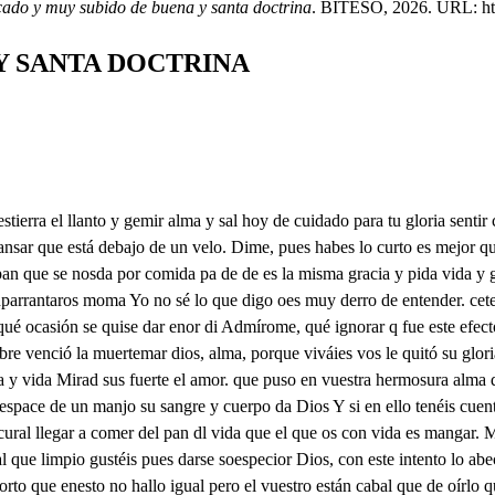
cado y muy subido de buena y santa doctrina
. BITESO, 2026. URL: http
Y SANTA DOCTRINA
í. oda pues que soy el pan de vida via no deo amí Yo quedo se cso contento mas siendo el daño finito que causó su atrevimiento para dársele en sustento. Dios quien pagó su delito Infinito fue el pesado un razón de ser ofensa sene de Echa a Majestad inmensa. y así Dios sólo encarnado judo hacer la recompensa. No pudo hacer esta paga Sin Dios todo cuanto a bido y aunque paga que Dios haga cuanto pudo ser herido Tanto a Dios el amor llaga movido de este amor tierno. tomó vuestra humanidad y os dio su divinidad. por padar al padre eterno con justicia lagualdad hizo en la cuuz tal ofrenda que si se juntan los dos su pasión y vuestra enmienda queda satisfecho Dios y aunque el hombre más le ofenda Con aba satisfecho al padre en todo lligor muestra Cristo al pecador descubriendo más su pecho nuevas entrañas de amor pues mandando que pretenda por premio a Dios uno y tuiño. le da para que lo emprenda. fuerzas con el pan divino que le dejó acá por prenda. en esta prenda tan cra Puso Dios vuestro consuelo por ser la queda en el cielo sino que allá escara a cara y acá debajo de un velo porque no se satisfaga el hombre en este desierto donde su carne le estrapa, quiso darle acá encubierto lo mismo con que allá paga CuerpoBajar mi dios soberano, del consistorio uno y tuno dedivino a ser humano para hacerme a mi divino. Grandoa fue de vuestra mano Pero hacer que coma a Dios en pañ que lsaba y olor sdel que se usa entreno aunque esto mi rea mi lagro esdinod Al fin aor se estiemo tanto en reparar mi daño. que hasta en el pan os medio sin mirar ocaso extraño, Quién sois vos y quien soyyo Y aunque el soberbio satan ddo de se humillase en el abismos porque gustase este pan haría por él lo mismo que por remediar mi afan pero mi Dios y consullo pudiera amor este bien. darlo de otra suerte al suelo. mas no estuviera también como soces blanco velo que los que gustando van alumbrados de la fe. todos confesando van que nuestro bien esta enques al purto sepáis y asan Pues no contento con dar lo que es la parte y el todo para podernos salvar por tan boberano modo queréis ser nuestro mangar. Y así gloria esparanos que no menos gaña el gusto si sois convidado vos que os juzgue por pan el justo ya la fe sepáis a Dios etar mas fe, dime por tu vida pome dal de esta reliquia tan vecía cuál es gloria más pida la artura en la comida o la hambre por comella oe queneona En esto no hay que duda que muy juesto es que se alabe la hambre de este manjar. que al fin con la desea olemos, a lo que sabe Pero decidme los dos que el amor tan poderoso es el amor de aquel Dios que por amaros a vos si os entrega en pansabroso Si acá solemos juzgar que el que muere por su amigo ama cuanto puede amar que amará el que vino a dar el alma por su enemigo carade Aquese es claro argumento Pero dadme a mí a entendor. dose vende este sustento. porque me halló muy ambriento. y no hay vivir sin comor Pues vente tras mí al mezcado y dártelose allá en mi tienda. más alvierte cuál estalo alema que de aqueste pan sagrado No hay allí otro que lo venda. También cuando lo comres Mira como lo reaber Advierte bien lo que hicieres. que si bien lo comes vives. mede y si mal lo comes mueres. por tanto escosa acordada que tenga al hombre en el suelo el alma a Dios tan guardado que hallé en ella la aposada tan limpia como en el cielo No perderá por mí pas