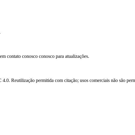
.
e em contato conosco conosco para atualizações.
.0. Reutilização permitida com citação; usos comerciais não são perm