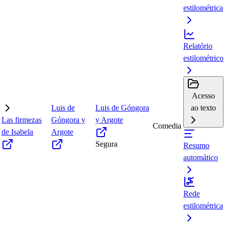
estilométrica
Relatório
estilométrico
Acesso
Luis de
Luis de Góngora
ao texto
Las firmezas
Góngora y
y Argote
Comedia
de Isabela
Argote
Segura
Resumo
automático
Rede
estilométrica