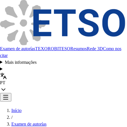
Examen de autorías
TEXORO
BITESO
Resumos
Rede 3D
Como nos
citar
Mais informações
PT
Início
/
Examen de autorías