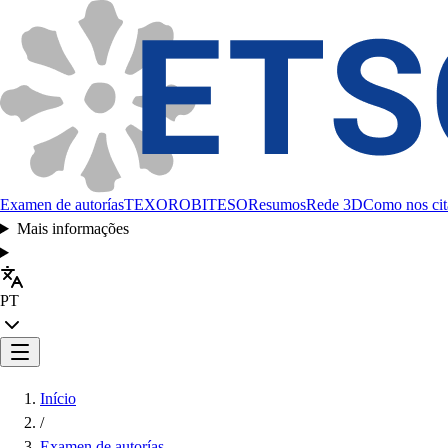
Examen de autorías
TEXORO
BITESO
Resumos
Rede 3D
Como nos cit
Mais informações
PT
Início
/
Examen de autorías