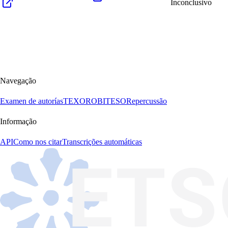
Inconclusivo
Navegação
Examen de autorías
TEXORO
BITESO
Repercussão
Informação
API
Como nos citar
Transcrições automáticas