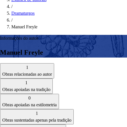
/
Dramaturgos
/
Manuel Freyle
Informações do autor
Manuel Freyle
1
Obras relacionadas ao autor
1
Obras apoiadas na tradição
0
Obras apoiadas na estilometria
1
Obras sustentadas apenas pela tradição