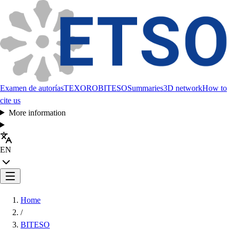
Examen de autorías
TEXORO
BITESO
Summaries
3D network
How to
cite us
More information
EN
Home
/
BITESO