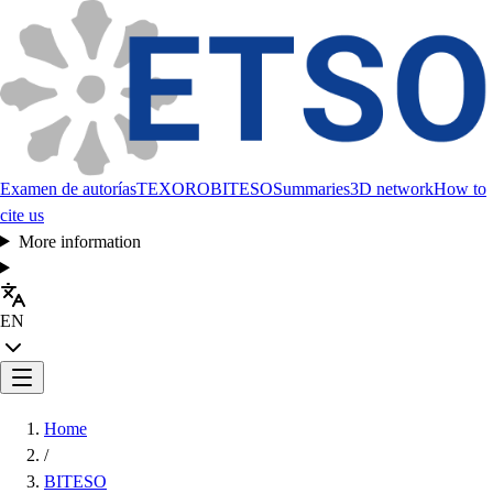
Examen de autorías
TEXORO
BITESO
Summaries
3D network
How to
cite us
More information
EN
Home
/
BITESO