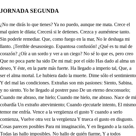
JORNADA SEGUNDA
¿No me dirás lo que tienes? Ya no puedo, aunque me mata. Crece el mal quien le dilata; Crecerá si le detienes. Crezca y auméntese tanto. Sin poderle remediar. Que, como fuego en la mar, No le deshaga mi llanto. ¡Terrible desasosiego. Espantosa confusión! ¿Qué es tu mal de corazón? ¿Oír a un sordo y ver a un ciego? No sé lo que es, pero creo Que no poca parte ha sido De mi mal: por el oído Has dado al alma un deseo, Y éste, en la parte más fuerte. Ha llegado a imperio tal, Que, a ser el alma mortal. Le hubiera dado la muerte. Dime sólo el sentimiento Y del mal las condiciones. Extrañas son mis pasiones: Siento, Sabina, y no siento. Yo he llegado al postrer paso De un eterno desconsuelo; Cuando me abraso, me hielo; Cuando me hielo, me abraso. Nace de mi cobardía Un extraño atrevimiento; Cuando ejecutarle intento, El mismo temor me enfría. Vence a la vergüenza el gusto Y cuando a serlo comienza, Vuelve otra vez la vergüenza Y trueca el gusto en disgusto. Cosas parecen posibles Para mi imaginación, Y en llegando a la razón. Todas las hallo imposibles. No hallo de quién fiarme, Y a todos pretendo hablar; Con todos querría estar, Y de todos apartarme. Procurome entretener, Y es tanto peor hacerlo, Que la sombra de un cabello Me suele el alma ofender. Doy crédito a la esperanza En las cosas más inciertas, Y las que tengo por ciertas Ninguna esperanza alcanza. Á mis enemigos creo, De mis amigos me guardo; Cuanto más en hablar tardo. Tanto más hablar deseo. No duermo ni firme estoy En cosa jamás del mundo; Toda en quimeras me fundo; Monstruo vivo, enigma soy. Señora, con tu licencia. Bien te sabré yo decir Tu mal. Puédesle argüir, Sabina, con poca ciencia. Quitado me has el temor; Cree, y no te escandalices, Que son todas las que dices Las condiciones de amor. ¡Amor es esto que tengo! Rompe, Antonia, ese recato, Pues con llaneza te trato Y a darte remedio vengo. Amor tienes, no lo dudes. Quien de Cristo ser pensaba Esposa, y tan cerca estaba De darle el dote en virtudes, No te espantes que no diga Que ha puesto amor en un hombre, Quizá de tan bajo nombre, Que a no decirlo me obliga. Si todas las que han nacido Esposas de Cristo fueran Y castidad le ofrecieran, Poniendo el mundo en olvido. Presto el mundo se acabara; Verdad es que es más perfecto Ese estado; que, en efecto. Su alteza es notoria y clara. Pero advierte que también El matrimonio es loable, Su institución admirable. Su autor, el autor del bien. Dios le instituyó; el lugar Fue el Paraíso; es estado Muy antiguo y estimado. Porque Dios le quiso honrar. A Noé y a su mujer Libró Dios para el aumento Del mundo; este Sacramento Es digno de encarecer. Representan los casados A Cristo y la Iglesia. ¡Ay, cielo, Cómo siento en tu consuelo Gran remedio a mis cuidados! Pero di, ¿dónde aprendiste, Siendo esclava, tales cosas? Nunca tan maravillosas, Sabina, me las dijiste. A mil personas oí Las cosas que te refiero. ¡Ay, que si casarme quiero No me iguala el hombre a mil ¿No te iguala? Pues ¿quién es? No me mandes que lo diga. Poco tu fuerza la obliga. ¡Poco, si muerta la ves! ¿Quién piensas que habla en su esclava? Yo no sé. ¿Pues no lo ves? Un demonio como yo es. Que te encarece y alaba; Un demonio que te pinta Más hermoso que Absalón. Mucho de la obligación Está la paga distinta. Si te hice la escritura, ¿Por qué a Antonia no me das? ¿Piensas que se puede más? ¿No basta que se procura? ¿Ya la mujer no te adora? No basta; más has de hacer. ¡Cómo! Hacerla mi mujer. Para que la goce ahora. Yo te digo que la infunda La esclava al pecho tal fuego, Que presto el desasosiego Has de ver que del redunda. Llega a Antonia; que tu vista También ha de aprovechar A poder facilitar El fin de nuestra conquista. Apriétala cuanto puedas. Ya por ti se vuelve loca. Salió el dolor por la boca, Y ansí descansada quedas. ¿Que a Patricio quieres bien? Me abraso, me pierdo y muero. Disculpar tu yerro quiero Y aun alabarle también. ¿Hay hombre como Patricio, Más amable, más gallardo? Esto escucho y me acobardo. La indignidad del oficio Debe de tenerte triste, Como si fuera el servir Infamia. Quieren decir Que en bajo estado consiste. ¡Cuántos Césares romanos, Antes de serlo, sirvieron, Y no por eso perdieron Sus títulos soberanos! ¡Cuántos después fueron reyes Que sirvieron sus mayores! ¡Qué Papas, qué emperadores De la nuestra y otras leyes! Si fuera Patricio acaso Otra mujer, y quisieras Casarte con ella, dieras Al mundo un notable caso; Mas siendo hombre como es, ¿Hay imposible? Bien habla. Tal es quien tu causa entabla, Supuesto que no le ves. No hay, Patricio, en el infierno Espíritu más lascivo. Pues ¿por qué muriendo vivo En este cuidado eterno? ¿Dónde está mi padre? Fue ¡Ay, Dios! ¿Qué te espanta? No permite gloria tanta Que pueda gozarla en pie. Tenme, Sabina. Patricio, Toma esta mano. No puedo. Que estoy temblando de miedo. De tu amor es claro indicio; Llega y tómala. Pues ¿quién Te ha dicho a ti que yo quiero A Antonia? Calla; que espero Hacerte presto algún bien. Sabina mía, yo estoy Abrasándome y temblando. La ocasión te está llamando. Advierte que indigno soy. Tómale la mano, acaba. Y tú, ¿qué quieres aquí? Vine a saber si hay en ti Cuidado. Ese me faltaba. Vuélvete a casa. Sí haré. ¿Conoces, Sabina, a este hombre? Bien sé su casa y su nombre. Pues mira que volveré Si te descuidas; Patricio, Yo me voy, presto verás Cómo a quien sirves tendrás Como esclava a tu servicio. ¡Oh, mano de mi remedio, Decir quiero, pues os toco. Que cuanto me espera es poco. Aunque hay un infierno en medio! Recordad, Antonia mía, Y denme vida esos ojos; La noche de mis enojos Espere el alba en su día. Indigno soy de miraros. Cuanto más de mereceros; Temblando he llegado a veros; Cuéstame el alma gozaros. Mas si vuestros ojos son Como música de Orfeo, Que atraen a su deseo Cuantos ven su perfección. No os espantéis de que llegue Mi humildad. ¡Patricio mío. Aunque el miedo helado y frío Hablarte libre me niegue, No puedo, no, te decir Que eres la vida que vivo; Tú, pues de ti la recibo, Vivir me manda o morir! No la gran desigualdad Que hay entre los dos es parte Para que deje de amarte Mi abrasada voluntad. esta palabra y fía tu mujer. Tu padre no ha de querer, Querida señora mía. ¿Qué es no querer? ¿Dónde está? Y verás lo que le digo. Con Emerencio, su amigo, Pensativo y triste va A buscar con qué poder Vencer las melancolías Que has tenido aquestos días. Ya no será menester. Música y fiestas ordena Por ver si fiestas son parte. ¡Mi vida, en sólo mirarte Tiene remedio mi pena! ¿Qué piensas hacer de mí? Hacerme loca llorar Hasta que pueda gozar En estos brazos de ti. Mucho será menester Para que tu padre quiera. Mi pena será tan fiera. Que le pueda enternecer. En fin, Antonia querida, Serás mía. Aunque él no quiera. Darte Heraclio a Cristo espera, Á quien te tiene ofrecida. Deja ahora de nombrar Esas cosas. Que yo he de ser Ya no creo Que se podrá mi deseo Con otra cosa templar. No todas las que nacieron Fueron monjas; tuya soy. Triste por extremo estoy; Lo que os digo me dijeron. Pues ¿de qué le ha procedido Esta tristeza? No sé. A la fe, Heraclio, eso fue Quereros pedir marido. ¿No veis los niños pequeños. Cuando no aciertan a hablar, Que con tartamudear Piden sustento a sus dueños? Las doncellas que desean Casarse, a esta traza han sido; Que ellas no piden marido, Pero al fin tartamudean. Si ya sabéis la virtud De Antonia, que a Cristo quiere Por esposo, y cuánto muere Por el silencio y quietud Del monasterio, ¿no veis Que es disparate pensar Que se desea casar? Heraclio, no os descuidéis; Mirad que si tiene el día Doce horas, las mujeres, Otros tantos pareceres. Callad, que está aquí mi hija. ¿Cómo te va de tu mal Ha estado Cosa de un hora templado El accidente mortal; Mas ya vuelve a su tristeza. Para más tormento mío. ¿Que el furor de un desvarío Pueda eclipsar tu belleza? ¿Que no digas lo que tienes? ¿Qué me preguntas? ¡Ay, triste! ¡Padre, la vida me diste Y a darme la muerte vienes! Yete, vete, no me toques. ¿Por qué, mi bien? Oye, espera. Porque a tristeza más fiera No me incites y provoques. Hija, pues yo te engendré, No quieras huir de mí: ¿Cómo, si vida te di. Dices que yo te maté? Déjame, que me atormentas. ¿Ves cómo aquella tristeza Nace de que a su belleza Poner ese yugo intentas? Cásala, Heraclio. Señor, Apriétale a que la case. ¿Que quieres tú que me abrase, Padre, este incendio, este amor? No soy mujer; no es mi tierno Pecho aquella nieve fría, Aquel mármol que solía; Ya es Etna, es Troya, es infierno. Muero; duélete de mí, Cruel padre; muerta soy. Temblando, Emerencio, estoy; En mala estrella nací. Luz destos ojos, espejo, De estas canas alegría; Duélate esta vida mía, Si no por padre, por viejo. Ya estas lágrimas merecen Piedad. Vuélvese y no mira; Que antes la provoca a ira Y que sus tristezas crecen. Apriétale a casamiento; Que tú has dado en lo que importa. Heraclio, el llorar reporta Y el dar suspiros al viento. ¡Ay, Emerencio! ¿Qué haré? Debajo de que el furor Es pasión, pienso que amor Fue la causa. ¿Amor? ¿De qué? ¡Haceos niño, por mi vida! De Cristo adoraba el nombre. Pues ya será de algún hombre Que ese propósito impida. ¿Hombre?' ¡Pues no! ¿Qué os espanta? ¿No es mujer? Si yo entendiera Pienso que espera Hacerla por fuerza santa. Santos fueron mil casados; Casada lo puede ser. Haced luego aquí traer A todos vuestros criados; Que amar y no decir quién. Es que el dueño de este amor Es hombre humilde. Señor, Vos habláis en esto bien; Que mil veces he pensado Que la causa de este mal Es persona desigual, Y por ventura criado. ¿Queréis que traiga la gente De casa? ¡Perro! ¿qué dices? Señor, no te escandalices De que esto diga e intente. Prueba; que probar es bien En un peligro imposible Todo remedio posible Que por consejo te den. Dado caso que aquí venga Mi gente, y pueda querer A alguno, ¿en qué se ha de ver? Muy bien dices: como tenga Tu mano su pulso asido, Cuando el que quiere la hable. Del movimiento notable Será entre mil conocido. Servirá, si esto es tristeza. De