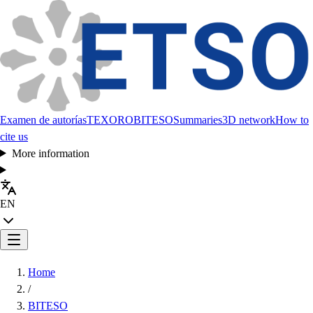
Examen de autorías
TEXORO
BITESO
Summaries
3D network
How to
cite us
More information
EN
Home
/
BITESO