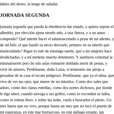
JORNADA SEGUNDA
jornada segunda que pueda la obediencia dar estado, y quiera sujetar el albedrío, por elección ajena siendo mío, a una fineza, y a un amor comprado? Qué intente hacer el talamoacertado a pesar de mi aliento, y de mi brío, el que fundó su necio desvarío, primero en su interés que enmicuidado? Rigor es este de enemiga suerte, que a las mujeres hace desdichadas, y a mí metiene muerta detemores. Y aunfuera cortomal la mismamuerte pero he mis asías esmuerte doblada morir de penas, y vivir de amores, Perdóname, doña Luisa, si temerario me arrojo a prosabar de tu casa el recato peligroso. Perdóname, que ya el alma, que vive de ver tus ojos, que muere de no mirarlos. Como dos soles que adoro, como dos claras estrellas, como dos nortes dichosos, por donde le rige amor, cuando navega a sus golfos, como se esconden se tuiba, como se retiran lloro. y sobre las nube, vuela a buscarlos el piloto. Un mes haura que no vivo, porque haura un mes que no toco el puerto de mi esperanza, en este mar borrascoso, en este piélago errante, tan armado de alborotos, que pretenden anegarme en las lágrimas que lloro, Hoy Juana me aseguró, que trata tus desposorios con más violencia tu padre, y vengo, vengo tan loco, tan muerto vengo, que apenas el corazón amoroso, los labios enmudecidos, anegados ya los ojos, sin respiración el pecho, y sin colores el restro me acordara, si la pena, que soy más que rudo tronco. Ay don Carlos de mi vida, entre la pena, y el gozo, entre el gusto, y el tormento, a yn tiempo me reconozco, porque me ha alegrado el verte; sirviándome de soborno a los pesares que temo estas venturas que logro. No temas que yo te salte, ni que mi pecho amoroso admita otro ajeno dueño, teniendo dueño tan propio, Toma este retrato mío, para que suola a tus ojos lo que a mi ventura niega el recato escrupoloso. Y vete que de mi padre temo como es riguroso, que si te halla conmigo, sospeche (ay Dios) que fue todo engaño cuanto le he dicho, falso cuanto le propongo, y don Fernando asegure sus malicias cauteloso. Vete que al crédito mío importa que el uno, y otro no puedan fundar sus quejas en el descuido más corto. Vete pues, ese retrato servira de desahogo en las ausencias de amor. No ves que es breve soborno, porque en el campo de amor tiene dulce competencia tu fineza, y mi paciencia, mi cordura; y tu favor, y no sé cual es mayor, por atender al recato, carecer yo de tu trato, pudiendo verte señora, o que tú me des ahora tu sombra en este retrato. Estas líneas dibujadas, que con lisonja aparente divierten mi amor ardiente en colores imitadas: vivamente retratadas; por más que se alienten, son con avará emulación de cuanto en mi pecho trato; y así yo tengo el retrato, y tú me das el borrón, No hay mal que pueda igualar a la pena de no ver lo que se sabé querer, y no se puede alcanzar, o que viéndome ya acercar de ti el recato me aparte, y cuando voy a adorarte me des un vano color, una es fineza de amor, y otra es industria del arte. Si inclinación natural me imprime tu rostro fiel, poco me importa el pincel, y mucho el original. No es premio a mi amor igual, pues si recato te ha dado un corazón abrasado, y tú un retrato fingido: y así la distancia ha sido de lo vivo a lo pintado. Vete don Carlos, que el trato de una mujer plincipal es dar el original antes de dar el retrato; y mi pecho nunca ingrato, premiándote de esta suerte, que es tuya el alma te advierte. Vamos, que en ese favor se asegurará mi amor. Seré tuya hasta la muerte. Venir a esta casa, Inés, es querer con tu arrebol hacerla casa del Sol, y de la Luna después. Ayer estuve mortal, no viéndote, y aún decía; oq dónde estás, señora mía, p que no te duele mi mal? Y sin poder reposar, repetí en voces sentidas de mis mortales heridas solías tomar pesar. Y al zaguán, y a la escalera, como tierno me quejana, tanto en extremo ablandaba, que en cada piedra pudiera (con justa causa me admiro) a el asentar el talón; dejar impreso un frisón, y retratado un suspiro. No te han dicho mis ternuras, que se lo dejé mandado? Ya me dieron un recado al mirar tus herraduras, y me dijeron después, poniendo más atención, esto nos dijo Frisón, para la señora Inés. Yo le respondí, no es malo el favor, pero bien pudo dar por señal un escudo; y por fineza un regalo, porque he hallado por cuenta, que en el mal siglo que corre, solo el dinero socorre, y solo el plato sustenta, y así quisiera trocar, si con atención lo miro, en dineros el suspiro, y la fineza en manjar, Pues yo de otro parecer estoy (con verdad te hablo) pues da de comer al diablo quien sustenta una mujer. Y es cosa que mucho pesa en verano, y en invierno, por sustentar el infierno no sustentarme en la mesa. Y nunca me ha parecido en el amante cordura, por lograr una hermosura no lograr un baen vestido. Y quedar por lo que he dado en no habiendo más que dar, las tripas para llorar, y el dinero; ya llorado. Pues quien no quiso primero mi gentileza, y valor no viene a tener amor a mí, si no a mi dinero. Y yo soy un palafren tan honrado, que me obliga ninguna hasta que me diga, de balde te quiero bien. Lo que le agrada a Frisón es un amor en que pueda hacer casa de moneda las telas del corazón. pues tengo por cosa llana, que dar, y dar es trabajo, solo para algún badajo, en una necia campaña. Qué te parece? . Muy mal. Pues Inés, a mí muy bien, que menos siento un desdén, que siento perder un real. Y la que no quiere así, por mis discursos he hallado, que hace al amante cornado en viendo un maranedí, querer por solo querer es gran arte. . Si será, pero de que comerá quién no tiene que comer? Cuerpo de Dios, pues el vicio me le quieres reducir a manera de vivir, y hacer la fineza oficio? al fin mira bien Inés, lo que haces. . Pues qué quieres? Que os persuadáis las mujeras a querer sin interés; que viene a ser mucho mal el acomodarse a hacer oficio del bien querer, siendo un arte liberal, Mucho sabes. . No te espantes, que en Solamanca viví, y sacan todos de allí el humillo de estudiantes: paro dime a que has venido? Traigo a Carlos un papel. Oh que almibar vendrá en él, y cuanto de lo entendido, no es bien que le detengamos, porque es gueno recién puesto, que en no sorbiendo se presto, pierde la sustancia. . Vamos. Mira que temo, Leonor, en tus ardientes finezas más desahogo que admite el recato de doncella, porque en los ojos el alma, en el corazón las penas, en los labios la pasión, y las voces en la lengua; están descubriendo todos unas luces, unas señas, que declaran tus ternuras, y tus acciones condenan. No te digo que a don Carlos no correspondas, no quieras, porque fuera reprenderme en tu culpa yo a mí misma. Mas lo que te persuado es, que mires, es que adviertas la reputación, y nombre de tu sangre, y tu nobleza, que sale más una mancha, cuanto es más rica una tela, y los eclipses al Sol, más por sus luces le afean. Yo temo que le has escrito, y será razón que sepas, que quien escribe un papel, en muchos lances se empeña; porque se retrata el alma en una pluma que vuela, y queda impreso el favor, sin poder negar la deuda. Engañaste por mi vida, que nunca guste que ofenda a mi crédito, mi pluma, a mi sangre, mis finezas. No negaré que le quiero, pero mi amor se contenta con un agrado apacible, y una voluntad honesta. Que si se alarganra a más yo misma le relistiera, porque no hiciera a mi amor mi facilidad ofensa: ay Dios, y como la engaño. . Así será tu belleza con aplausos venerada, más estímadas tus prendas, tu voluntad más segura, tu fineza más discreta, mas sin zozobras tu amor: su duración más perpetua, que así a Enrique obligo yo, a que a un mismo tiempo tenga estimación como a noble, y como a amante finezas: Pero quien tan presurosa a estas horas por la puerte entra de la sala! . Ay Dios? doña Luisa es aquella? Amigas vengo mortal. Luisa, que tienes, di aprisa la congoja que te aflije, y el dolor que te atormenta? Jesús, cuál vienes turbada. el mismo color confiesa, el mismo rostro asegura blob tus desdichas, y tus penas. Leonor, Estesanía, mi tormento escucha, si el aliento, si el dolor, si la pena, y la fatiga permiten que lo diga. Ya os conté que mi padre me casaba que don Fernando lo solicitaba, que yo le resistia, y que en esta porfía, vivía de alimentos, las horas, los instantes, los momentos. Don Fernado, pues, ya desesperado a mi padre ha llegado a que concluya las violentas bodas para lograr sus esperanzas todas, como si fuera logro de esperanza amor, que aunque se tiene, no le alcanza posesión, con tal pena, (jena. que cuanto está más propia es más a- Esta noche (oh rigor! oh tiranía!) al ponerse ya el día, mi padre me amonesta con persu asión mplesta, me llama, me reduce, y con violencia dice, que mesujete a su obediencia. Yo perdido el color, el rostro frío, el aliento turbado muerto el brío, desmayada la voz, resuelto el llanto que el dolor puede tanto, viendo que luego quiere desposarme busqué como librarme, cual suele el avecilla diligente, que la red sospechosa tarde siente, que su muerte amenaza, y forcejando, se desembaraza de la prisión, y vuela, burlando el artificio, y la cautela. Alí yo me he escapado, haciendo vuestra casa mi sagrado, que mañana do Pedro vuestro tío, de quien mi amparo fío, pues de mi padre es ta grande amí podrá volver conmigo, (go. si le reduce a suspender las bodas, y si estás cosas todas no mejoran mi suerte, con estas manos me da e la muerte, que más las quiero ver ensagretadas que a un tirano entregadas, y más quiero abrazar la tierra fría, que su amor, su licura, y su porfía. Descána, un poco Luisa, que tu pena aunque se jazga ajena, nos enternece tanto, que por la lengua te responde el llanto? Leonor, la cama, y cena haz que prevenga Inés. Voy al momento, aunque me toca parte del contento, pues esta noche espero a mí don Carlos; por quien vivo y Entremos a la sala, (muero. que está más retirada, Vamos, donde quisieres. que desdichadas somos las mujeres. je ial. Que eso te dice el papel? Vengo a todo mi pesar forzado, por no saltar a lo que me manda en él. Porque no hay mayo