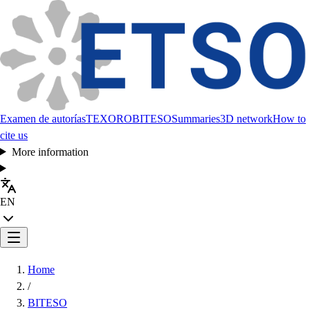
Examen de autorías
TEXORO
BITESO
Summaries
3D network
How to
cite us
More information
EN
Home
/
BITESO