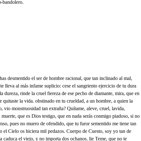
o-bandolero.
o te miro. Que no haya fregona aquí con quien yo hable derretido? Filipo, tengo buen gusto? Que no hagas mil desvaríos me espanta, que su belleza es de las almas archivo. Mis amores a una parte, alcanzasteis los huidos? Al llegar a la estacada, que está a la orilla del río, de vuestra parte les di un recaudo por escrito con su misma sangre, que habiéndole recibido me respondieron los dos, con mortales parasismos, que os iban a obedecer al infierno fugitivos. O amigo muy de verdad? sabe Dios que agradecido estaré siempre en el alma a vuestro valor invicto, no me prometía menos. Soy siempre vuestro cautir y nada de vos pretendo (ate de hijo de algo Enrico) si no solo que os tengáis de mi amor porbien servido, De verde laurel corone las sienes el Sacro Olimpo, como merece el valor de un hombre tan bien nacido. Y tú, Lobaco, alcanzaste del infame Federico al Lacayo, qué iba huyendo? Eso dudas? de dos brincos me le puse a las espaldas, y el gallina fugitivo, viendo que le iba dando en la grupa de pellizcos, volvió la cara, y le di de oreja a oreja dos chirlos de tu parte, y luego al punto me dio de ellos el recibo. No le mataste, villano? Cierto que estás colerico, sino me dejas hablar como he de poder decillo? Después de haberle asentado. los dos chirlos referidos, en medio de la fachada alentado, y vengativo (porque las pendencias tuyas como las mías las riño) ala arca del mondongo En triste oscuridad la noche fría, le tiré, y fue Dios servido, de que de dos urgonazos le saque de los peligros de esta vida miserable, en que estaba sumergido. Un vestido te acomoda el mejor de mis vestidos. Mil años te guarde el Cielo, que este estaba tan roído, y tan roto, que hecho bocas, otro te pedia a gritos. Tarda Lisarda, y yo tengo cierto negocio preciso, que importa el asegurarnos; porque como su caudillo me aclaman los bandoleros, y respetan los bandidos; es el cuidado forzoso; y así os quedaréis, Filipo, a esperarla mientras vuelvo, que Lobaco irá conmigo. Mejor es que os acompañe por si hubiere algún peligro. Ninguno habrá que lo sea yendo yo conmigo mismo. Y más llevándome a mí, con que fuera el miedo vicio, Pues a Dios hasta después. Presto volver imagino. y en dulce alivio el sueño me bañaba (entonces yo de vos no me olvidaba, que el alma para amaros no dormía. Soñaba, mi Lisarda, que os tenía en mis brazos; quien duda que soñaba? cuan presto recordé, que loco estaba, pues ni por sueño vos queréis ser mía, Entonces yo feliz (qué bien tamaño!) goce aquel rato, que si fue pequeño, que gloria del amor más permanece? En tanto, al menos, que duró el engaño, Lisarda, yo os gocé, si al fin fue sueño, cuando el pasado bien no lo pareco? Oh como mi corazón mariposa de su llama, en el desvelo se inflama de mi amorosa pasión! Ay Enrico, que no puedo decir lo que siente el alma, que en esta amorosa calma, mas que el amor obra el miedo, de tu riesgo conocido; mas Filipo, como, di, estás sin Énrico aquí? Porque él así lo ha querido, y mi ventura también. La ocasión viene a pedir, . para poderle decir, que Julia le quiere bien, y esta la zada le envía. Esta es famosa ocasión, de que sepa mi afición. Filipo. . Señora mía. o) Cierta dama ha deseado hacer