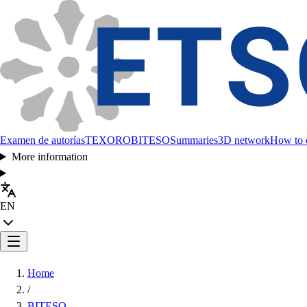
Examen de autorías
TEXORO
BITESO
Summaries
3D network
How to c
More information
EN
Home
/
BITESO