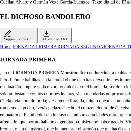
Cuéllar, Álvaro y Germán Vega García-Luengos. Texto digital de
El d
EL DICHOSO BANDOLERO
Suggest correction
Download TXT
Home
JORNADA PRIMERA
JORNADA SEGUNDA
JORNADA T
JORNADA PRIMERA
, . o G i JORNADA PRIMERA Monstruo fiero endurecido, a maldades inclinado; para tu mal engendrado, para mi dolor nacido; dime, como has desmentido el ser de hombre racional, que tan inclinado al mal, fiero León te habilitas, en la crueldad que ejercitas creyendo eres inmortal? Mira que ese precipicio, que en tanta sangre se ceba, tirano Énrico, te lleva al más infame suplicio: cese el sangriento ejercicio de tu dura obstinación, impere ya la razor, no quieras, cruel homicida, ser de tu infelice vida, B y de tu noble opinión. Del corazón inconstante ablándese la dureza, rinde la cruel fiereza de ese pecho de diamante, mira, que en solo un instante con tus enormes locuras, si en mendarlas no procuras lo reconocido, dola que por ti ha vertido. toda la sangre aventuras. Hoy le quitaste la vida. obstinado en tu crueldad, a un hombre, a quien la Ciuda toda llora dolorida; y esa gente forajida, iniquo que te acompaña, otros dos en la campaña, por orden tuya mató; quien, sangriento Enrico, vio monstruosidad tan extraña? Quítame, aleve, cruel, lavida, rompeme el pecho, iverás pedazos hecho el corazón dentro de él; ceba tu impiedad en él, sacaba, ya de quitarme tantos disgustos, con darme la muerte, que es Dios testigo, que en nada serás conmigo piadoso, si no en matarme. Es mi dolor tan intenso cuando tus crueldades miro, que arrojo en cada suspiro de penas un mar inmenso; y que soy de bronce pienso, pues no muero de ofendido, que tu furor sementido me tiene tan afrentado, que por no haberte engendrado quisiera no haber nacido. Vive Dios, que a no mirar, padre, que el ser me habéis dado, apesar de todo el Cielo os hiciera mil pedazos. Cuerpo de Cuesto, soy yo tan de bronce, o tan de mármol, que he menester el sermón que me hacéis tan apretado? ̱. Muchísima razón tienes, mas todo puedes pasarlo, porque ya caduca el viejo, y no importa dos ochanos. lie Teme, que no te castigue, Énrico, el Cielo, irritado de tus continuas ofensas. Lo mejor será dejaros, antes que mi justo enojo me despeñe temerario, no he de veros en mi vida, ni he de hablaros; ven Lobano. Qué es esto, señor. Ricardo? Orro sermón falta ahora que ha de hacer el ermitaño. Y a mí que se me dará? Aquí me traen arrastrado las travesuras de Enrique; mirad si las lloro en vano, padre Gines, pues por ellas pierdo el honor, y el descanso, y se afrenta mi nobleza. Ay, Énrico, desdichado, mira que para tus iras también tiene el Cielo rayos. Y el infierno tiene fuego eterno para abrasarlo. Y para ahorcarle, el verdugo viene una soga de esparto. Vamos, Lobaco, a matar aquel hombre, que dejamos vivir ayer todo el día por Lisarda de barato. Vayan vustedes conDios, que ya se llegará el plazo, en que carguen con sus almas mas de cuatrocientos diablos. Rogad a Dios, varón justo, que este hijo desgraciado, con brevedad se reduaga. Oh plegue a los Cielos santos de oír mis humildes ruegos, que con tierno ardiente llanto pediré que le despierten de su infelice letargo. Yo también le rogaré en mis humildes sufragios, que le lleve en cuerpo, y alma a los eternos descansos; que cierto que es en extremo el mozo bien inclinado; y si en esto persevera, dentro de muy pocos años espero por su virtud el verle canonizado. El Cielo, Padre, os conserve, y os pague el celo Cristiano, con que siempre procuráis aliviar nuestros trabajos. Dios es quien lo hace todo. Vos le obligáis a inclinarnos. su grande misericordia.